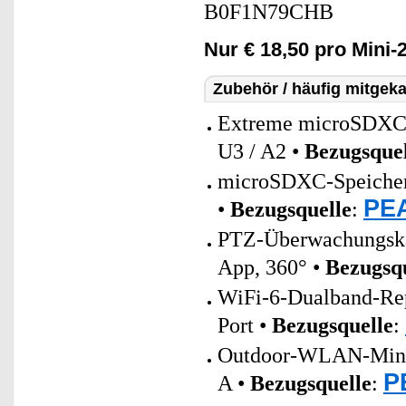
B0F1N79CHB
Nur € 18,50 pro Mini
Zubehör / häufig mitgeka
Extreme microSDXC
U3 / A2 •
Bezugsquel
microSDXC-Speicherk
PEA
•
Bezugsquelle
:
PTZ-Überwachungsk
App, 360° •
Bezugsq
WiFi-6-Dualband-Re
Port •
Bezugsquelle
:
Outdoor-WLAN-Mini-S
P
A •
Bezugsquelle
: