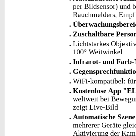
per Bildsensor) und 
Rauchmelders, Empfin
Überwachungsbereic
Zuschaltbare Pers
Lichtstarkes Objekti
100° Weitwinkel
Infrarot- und Farb-
Gegensprechfunkti
WiFi-kompatibel: fü
Kostenlose App "E
weltweit bei Bewegu
zeigt Live-Bild
Automatische Szene
mehrerer Geräte glei
Aktivierung der Kam