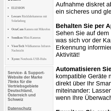
Aufnahme diskret ab.
ELESION
ein sicheres und gl
Lescars
Rückfahrkameras mit
Solarladung
Behalten Sie per A
OctaCam
Kamera mit Mikrofon
Sehen Sie auf dem D
Somikon
Mini-Kameras
was sich vor der K
Erkennung informie
VisorTech
Wildkameras Infrarot-
Nachtsicht
Aktivität!
Xystec
Notebook-USB-Hubs
Automatisieren Si
Service- & Support-
kompatible Geräte m
Website der Marke
7links für die
direkt über Ihr Sma
Vertriebsgebiete
miteinander: Lasse
Deutschland,
Österreich und
wenn Ihre Überwach
Schweiz
Datenschutz