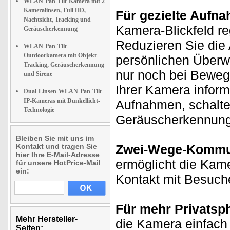
WLAN-Pan-Tilt-Kamera mit 2
Kameralinsen, Full HD,
Für gezielte Aufn
Nachtsicht, Tracking und
Kamera-Blickfeld re
Geräuscherkennung
Reduzieren Sie die
WLAN-Pan-Tilt-
Outdoorkamera mit Objekt-
persönlichen Überw
Tracking, Geräuscherkennung
nur noch bei Bewegu
und Sirene
Ihrer Kamera inform
Dual-Linsen-WLAN-Pan-Tilt-
IP-Kameras mit Dunkellicht-
Aufnahmen, schalte
Technologie
Geräuscherkennung
Bleiben Sie mit uns im
Kontakt und tragen Sie
Zwei-Wege-Kommun
hier Ihre E-Mail-Adresse
ermöglicht die Kame
für unsere HotPrice-Mail
ein:
Kontakt mit Besuch
Für mehr Privatsp
Mehr Hersteller-
die Kamera einfach 
Seiten: