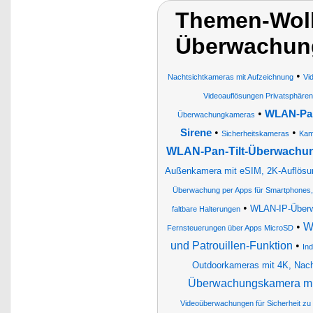
Themen-Wol
Überwachun
•
Nachtsichtkameras mit Aufzeichnung
Vi
Videoauflösungen Privatsphäre
•
WLAN-Pan
Überwachungkameras
•
•
Sirene
Sicherheitskameras
Kam
WLAN-Pan-Tilt-Überwachun
Außenkamera mit eSIM, 2K-Auflösung
Überwachung per Apps für Smartphones, 
•
WLAN-IP-Überw
faltbare Halterungen
•
W
Fernsteuerungen über Apps MicroSD
und Patrouillen-Funktion
•
In
Outdoorkameras mit 4K, Nacht
Überwachungskamera mit
Videoüberwachungen für Sicherheit zu 