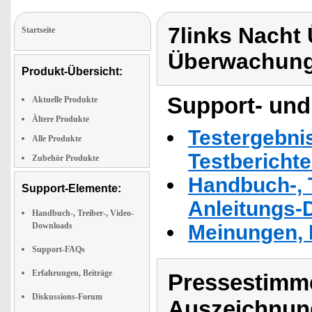
7links Nach
Startseite
Überwachung
Produkt-Übersicht:
Support- und
Aktuelle Produkte
Ältere Produkte
Testergebni
Alle Produkte
Testbericht
Zubehör Produkte
Handbuch-, T
Support-Elemente:
Anleitungs-
Handbuch-, Treiber-, Video-
Downloads
Meinungen, 
Support-FAQs
Erfahrungen, Beiträge
Pressestimme
Diskussions-Forum
Auszeichnun