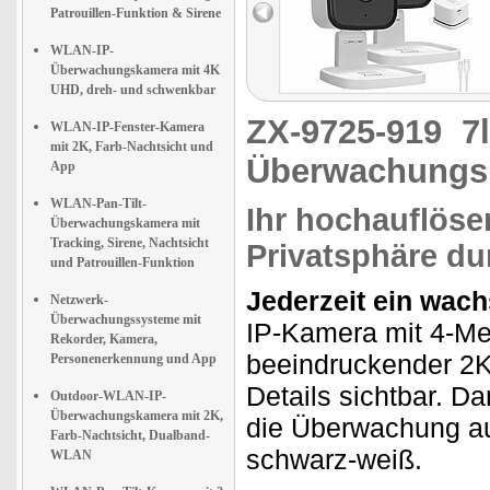
Patrouillen-Funktion & Sirene
WLAN-IP-
Überwachungskamera mit 4K
UHD, dreh- und schwenkbar
ZX-9725-919
7
WLAN-IP-Fenster-Kamera
mit 2K, Farb-Nachtsicht und
Überwachungs
App
WLAN-Pan-Tilt-
Ihr hochauflöse
Überwachungskamera mit
Tracking, Sirene, Nachtsicht
Privatsphäre du
und Patrouillen-Funktion
Jederzeit ein wac
Netzwerk-
Überwachungssysteme mit
IP-Kamera mit 4-Meg
Rekorder, Kamera,
beeindruckender 2K-
Personenerkennung und App
Details sichtbar. Da
Outdoor-WLAN-IP-
Überwachungskamera mit 2K,
die Überwachung auc
Farb-Nachtsicht, Dualband-
schwarz-weiß.
WLAN