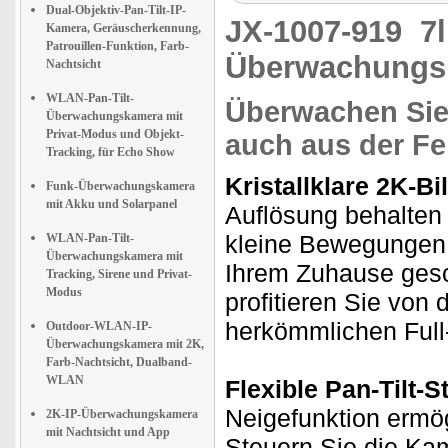
Dual-Objektiv-Pan-Tilt-IP-
JX-1007-919
7
Kamera, Geräuscherkennung,
Patrouillen-Funktion, Farb-
Überwachungsk
Nachtsicht
WLAN-Pan-Tilt-
Überwachen Sie 
Überwachungskamera mit
Privat-Modus und Objekt-
auch aus der Fe
Tracking, für Echo Show
Kristallklare 2K-Bil
Funk-Überwachungskamera
mit Akku und Solarpanel
Auflösung behalten 
kleine Bewegungen.
WLAN-Pan-Tilt-
Überwachungskamera mit
Ihrem Zuhause gesc
Tracking, Sirene und Privat-
Modus
profitieren Sie von
herkömmlichen Ful
Outdoor-WLAN-IP-
Überwachungskamera mit 2K,
Farb-Nachtsicht, Dualband-
WLAN
Flexible Pan-Tilt-
Neigefunktion ermö
2K-IP-Überwachungskamera
mit Nachtsicht und App
Steuern Sie die Ka