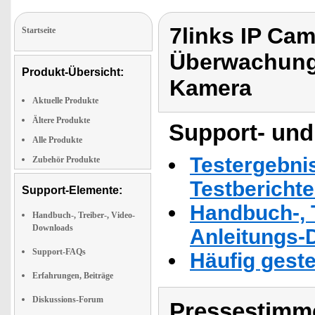
7links IP Cam
Startseite
Überwachung
Produkt-Übersicht:
Kamera
Aktuelle Produkte
Ältere Produkte
Support- und
Alle Produkte
Testergebni
Zubehör Produkte
Testbericht
Support-Elemente:
Handbuch-, T
Handbuch-, Treiber-, Video-
Downloads
Anleitungs-
Support-FAQs
Häufig geste
Erfahrungen, Beiträge
Diskussions-Forum
Pressestimme