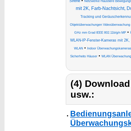
•
Sirene
Netzwerke Haustiere Bewegung
mit 2K, Farb-Nachtsicht,
Tracking und Geräuscherkenn
Objektüberwachungen Videoüberwachung
•
GHz mm Grad IEEE 802.11b/g/n MP
WLAN-IP-Fenster-Kameras mit 2K, 
•
WLAN
Indoor Überwachungskamera
•
Sicherheits Häuser
WLAN Überwachung
(4) Download
usw.:
Bedienungsanlei
Überwachungska