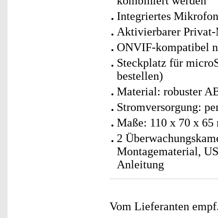
kombiniert werden
Integriertes Mikrofo
Aktivierbarer Privat
ONVIF-kompatibel na
Steckplatz für micro
bestellen)
Material: robuster A
Stromversorgung: per
Maße: 110 x 70 x 65
2 Überwachungskamer
Montagematerial, U
Anleitung
Vom Lieferanten emp