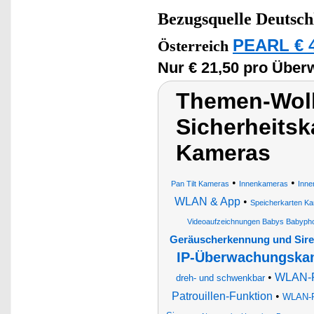
Bezugsquelle
Deutsch
PEARL € 4
Österreich
Nur € 21,50 pro Übe
Themen-Wol
Sicherheits
Kameras
•
•
Pan Tilt Kameras
Innenkameras
Inn
WLAN & App
•
Speicherkarten K
Videoaufzeichnungen Babys Babyph
Geräuscherkennung und Sir
IP-Überwachungskam
•
WLAN-Pa
dreh- und schwenkbar
Patrouillen-Funktion
•
WLAN-Pa