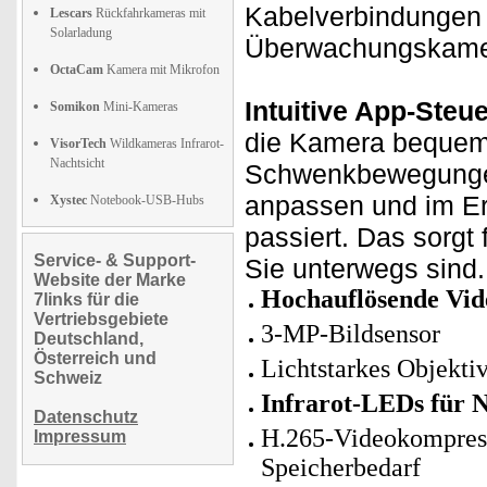
Kabelverbindungen 
Lescars
Rückfahrkameras mit
Solarladung
Überwachungskamera
OctaCam
Kamera mit Mikrofon
Intuitive App-Steu
Somikon
Mini-Kameras
die Kamera bequem 
VisorTech
Wildkameras Infrarot-
Nachtsicht
Schwenkbewegungen
anpassen und im Er
Xystec
Notebook-USB-Hubs
passiert. Das sorgt
Service- & Support-
Sie unterwegs sind.
Website der Marke
Hochauflösende Vid
7links für die
Vertriebsgebiete
3-MP-Bildsensor
Deutschland,
Österreich und
Lichtstarkes Objekti
Schweiz
Infrarot-LEDs für N
Datenschutz
H.265-Videokompressi
Impressum
Speicherbedarf