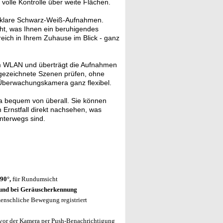
olle Kontrolle über weite Flächen.
ra klare Schwarz-Weiß-Aufnahmen.
ht, was Ihnen ein beruhigendes
reich in Ihrem Zuhause im Blick - ganz
em WLAN und überträgt die Aufnahmen
ufgezeichnete Szenen prüfen, ohne
 Überwachungskamera ganz flexibel.
a bequem von überall. Sie können
rnstfall direkt nachsehen, was
unterwegs sind.
90°,
für Rundumsicht
 und bei Geräuscherkennung
enschliche Bewegung registriert
vor der Kamera per Push-Benachrichtigung