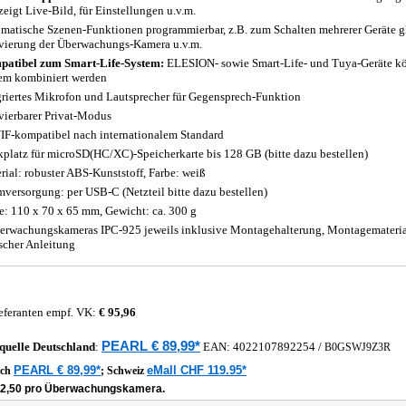
zeigt Live-Bild, für Einstellungen u.v.m.
matische Szenen-Funktionen programmierbar, z.B. zum Schalten mehrerer Geräte gle
vierung der Überwachungs-Kamera u.v.m.
atibel zum Smart-Life-System:
ELESION- sowie Smart-Life- und Tuya-Geräte k
em kombiniert werden
griertes Mikrofon und Lautsprecher für Gegensprech-Funktion
vierbarer Privat-Modus
F-kompatibel nach internationalem Standard
kplatz für microSD(HC/XC)-Speicherkarte bis 128 GB (bitte dazu bestellen)
rial: robuster ABS-Kunststoff, Farbe: weiß
mversorgung: per USB-C (Netzteil bitte dazu bestellen)
: 110 x 70 x 65 mm, Gewicht: ca. 300 g
erwachungskameras IPC-925 jeweils inklusive Montagehalterung, Montagemateri
scher Anleitung
eferanten empf. VK:
€ 95,96
PEARL € 89,99*
quelle
Deutschland
:
EAN:
4022107892254
/
B0GSWJ9Z3R
PEARL € 89,99*
eMall CHF 119.95*
ich
;
Schweiz
22,50 pro Überwachungskamera.