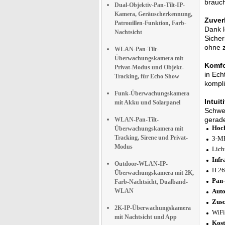
brauch
Dual-Objektiv-Pan-Tilt-IP-
Kamera, Geräuscherkennung,
Zuver
Patrouillen-Funktion, Farb-
Dank l
Nachtsicht
Sicher
ohne z
WLAN-Pan-Tilt-
Überwachungskamera mit
Komfo
Privat-Modus und Objekt-
in Ech
Tracking, für Echo Show
kompli
Funk-Überwachungskamera
Intui
mit Akku und Solarpanel
Schwe
gerade
WLAN-Pan-Tilt-
Hoch
Überwachungskamera mit
Tracking, Sirene und Privat-
3-MP
Modus
Lich
Infr
Outdoor-WLAN-IP-
H.26
Überwachungskamera mit 2K,
Pan-
Farb-Nachtsicht, Dualband-
WLAN
Auto
Zusc
2K-IP-Überwachungskamera
WiFi
mit Nachtsicht und App
Kost