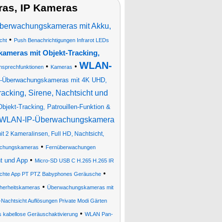
as, IP Kameras
Überwachungskameras mit Akku,
•
cht
Push Benachrichtigungen Infrarot LEDs
ameras mit Objekt-Tracking,
WLAN-
•
•
sprechfunktionen
Kameras
-Überwachungskameras mit 4K UHD,
cking, Sirene, Nachtsicht und
jekt-Tracking, Patrouillen-Funktion &
-WLAN-IP-Überwachungskamera
 2 Kameralinsen, Full HD, Nachtsicht,
•
chungskameras
Fernüberwachungen
•
t und App
Micro-SD USB C H.265 H.265 IR
•
ichte App PT PTZ Babyphones Geräusche
•
herheitskameras
Überwachungskameras mit
achtsicht Auflösungen Private Modi Gärten
•
 kabellose Geräuschaktivierung
WLAN Pan-