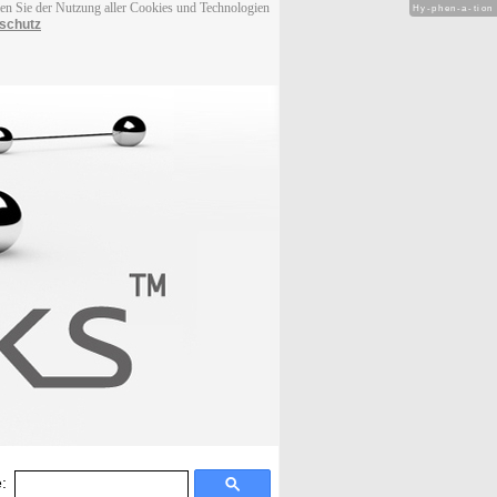
men Sie der Nutzung aller Cookies und Technologien
Hy-phen-a-tion
schutz
: