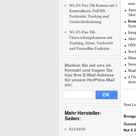
und 
WLAN-Pan-Tilt-Kamera mit 2
Auto
Kameralinsen, Full HD,
Akti
Nachtsicht, Tracking und
Komp
Geräuscherkennung
Syst
WLAN-Pan-Tilt-
Inte
Überwachungskameras mit
Akti
Tracking, Sirene, Nachtsicht
ONVI
und Patrouillen-Funktion
Stec
Mate
Stro
Bleiben Sie mit uns im
Kontakt und tragen Sie
Maße
hier Ihre E-Mail-Adresse
4 Üb
für unsere HotPrice-Mail
deut
ein:
Vom Li
Mehr Hersteller-
Bezugs
Seiten:
Österre
ELESION
Nur € 