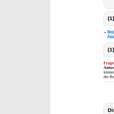
(1
Bed
App
(1
Frage
Antwo
können
der Be
Di