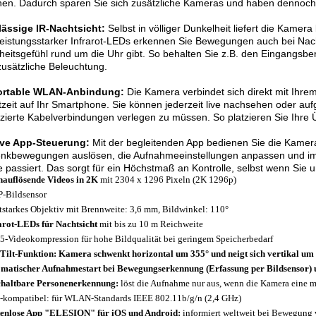
en. Dadurch sparen Sie sich zusätzliche Kameras und haben dennoch v
lässige IR-Nachtsicht:
Selbst in völliger Dunkelheit liefert die Kame
eistungsstarker Infrarot-LEDs erkennen Sie Bewegungen auch bei Nac
heitsgefühl rund um die Uhr gibt. So behalten Sie z.B. den Eingangsbe
usätzliche Beleuchtung.
rtable WLAN-Anbindung:
Die Kamera verbindet sich direkt mit Ihr
tzeit auf Ihr Smartphone. Sie können jederzeit live nachsehen oder a
zierte Kabelverbindungen verlegen zu müssen. So platzieren Sie Ihre
tive App-Steuerung:
Mit der begleitenden App bedienen Sie die Kamer
nkbewegungen auslösen, die Aufnahmeeinstellungen anpassen und im E
 passiert. Das sorgt für ein Höchstmaß an Kontrolle, selbst wenn Sie 
auflösende Videos in 2K
mit 2304 x 1296 Pixeln (2K 1296p)
-Bildsensor
tstarkes Objektiv mit Brennweite: 3,6 mm, Bildwinkel: 110°
arot-LEDs für Nachtsicht
mit bis zu 10 m Reichweite
5-Videokompression für hohe Bildqualität bei geringem Speicherbedarf
Tilt-Funktion: Kamera schwenkt horizontal um 355° und neigt sich vertikal um 
matischer Aufnahmestart bei Bewegungserkennung (Erfassung per Bildsensor)
haltbare Personenerkennung:
löst die Aufnahme nur aus, wenn die Kamera eine m
-kompatibel: für WLAN-Standards IEEE 802.11b/g/n (2,4 GHz)
enlose App "ELESION" für iOS und Android:
informiert weltweit bei Bewegung 