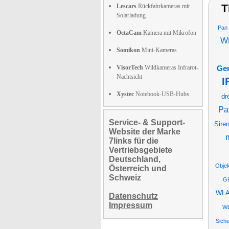
T
Lescars
Rückfahrkameras mit
Solarladung
Pan 
OctaCam
Kamera mit Mikrofon
W
Somikon
Mini-Kameras
VisorTech
Wildkameras Infrarot-
Ger
Nachtsicht
I
Xystec
Notebook-USB-Hubs
dr
Pa
Service- & Support-
Sire
Website der Marke
7links für die
Vertriebsgebiete
Deutschland,
Obje
Österreich und
Schweiz
GH
WLAN
Datenschutz
Impressum
W
Siche