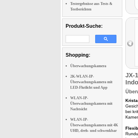
Testergebnisse aus Tests &
Testberichten
Produkt-Suche:
Shopping:
Überwachungskamera
JX-
2K-WLAN-IP-
Ind
Überwachungskamera mit
LED-Flutlicht und App
Überw
WLAN-IP-
Krista
Überwachungskamera mit
Gesich
Nachtsicht
bei kr
Kamer
WLAN-IP-
Überwachungskamera mit 4K
Flexi
UHD, dreh- und schwenkbar
Rundum