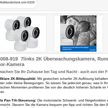
Notebookcheck.com 03/26
1008-919
7links 2K Überwachungskamera, Run
oor-Kamera
achen Sie Ihr Zuhause bei Tag und Nacht - auch aus der F
llklare 2K-Bildqualität:
Mit gestochen scharfer 2K-Auflösung behalten S
ter oder kleine Bewegungen. So wissen Sie jederzeit genau, was in I
itischen Momenten profitieren Sie von der deutlich höheren Schärfe im
as.
ble Pan-Tilt-Steuerung:
Die motorisierte Schwenk- und Neigefunktion 
sicht. Steuern Sie die Kamera bequem per App und richten Sie den Bli