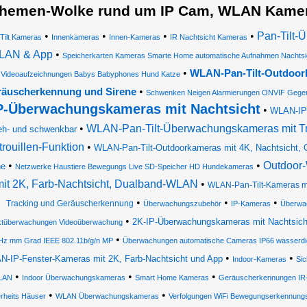
hemen-Wolke rund um IP Cam, WLAN Kamer
•
•
•
•
Pan-Tilt-
Tilt Kameras
Innenkameras
Innen-Kameras
IR Nachtsicht Kameras
LAN & App
•
Speicherkarten Kameras Smarte Home automatische Aufnahmen Nachtsi
•
WLAN-Pan-Tilt-Outdoork
Videoaufzeichnungen Babys Babyphones Hund Katze
•
äuscherkennung und Sirene
Schwenken Neigen Alarmierungen ONVIF Gegen
P-Überwachungskameras mit Nachtsicht
•
WLAN-IP
•
WLAN-Pan-Tilt-Überwachungskameras mit Tra
eh- und schwenkbar
trouillen-Funktion
•
WLAN-Pan-Tilt-Outdoorkameras mit 4K, Nachtsicht, Ob
•
•
Outdoor
ne
Netzwerke Haustiere Bewegungs Live SD-Speicher HD Hundekameras
mit 2K, Farb-Nachtsicht, Dualband-WLAN
•
WLAN-Pan-Tilt-Kameras mit
•
•
•
Tracking und Geräuscherkennung
Überwachungszubehör
IP-Kameras
Überwa
•
2K-IP-Überwachungskameras mit Nachtsich
ktüberwachungen Videoüberwachung
•
z mm Grad IEEE 802.11b/g/n MP
Überwachungen automatische Cameras IP66 wasserd
•
•
-IP-Fenster-Kameras mit 2K, Farb-Nachtsicht und App
Indoor-Kameras
Sic
•
•
•
LAN
Indoor Überwachungskameras
Smart Home Kameras
Geräuscherkennungen IR-N
•
•
rheits Häuser
WLAN Überwachungskameras
Verfolgungen WiFi Bewegungserkennungs