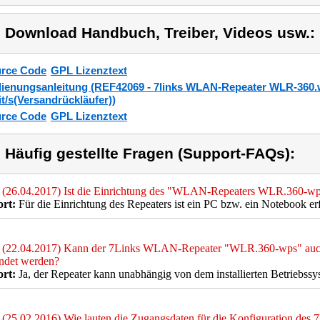
) Download Handbuch, Treiber, Videos usw.:
rce Code
GPL Lizenztext
ienungsanleitung (REF42069 - 7links WLAN-Repeater WLR-360.
t/s(Versandrückläufer))
rce Code
GPL Lizenztext
) Häufig gestellte Fragen (Support-FAQs):
(26.04.2017) Ist die Einrichtung des "WLAN-Repeaters WLR.360-wp
rt:
Für die Einrichtung des Repeaters ist ein PC bzw. ein Notebook erf
(22.04.2017) Kann der 7Links WLAN-Repeater "WLR.360-wps" au
ndet werden?
rt:
Ja, der Repeater kann unabhängig von dem installierten Betriebss
(25.02.2016) Wie lauten die Zugangsdaten für die Konfiguration d