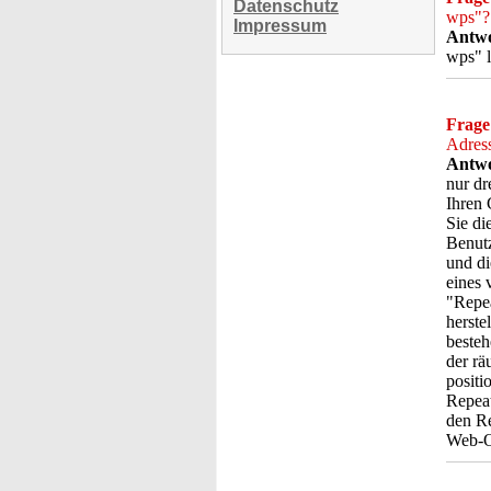
Datenschutz
wps"?
Impressum
Antwo
wps" l
Frage
Adress
Antwo
nur dr
Ihren 
Sie di
Benut
und di
eines 
"Repea
herste
besteh
der r
positi
Repeat
den Re
Web-Ob