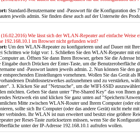
rt:
Standard-Benutzername und -Passwort für die Konfiguration d
auten jeweils admin. Sie finden diese auch auf der Unterseite des Produ
(16.02.2016) Wie lässt sich der WLAN-Repeater auf einfache Weise ein
e 192.168.10.1 im Browser nicht gefunden wird?
rt:
Um den WLAN-Repeater zu konfigurieren und auf Dauer mit Ihr
ei Schritten wie folgt vor: 1. Schließen Sie den WLAN-Repeater mit e
Computer an. Öffnen Sie dann Ihren Browser, geben Sie die Adresse htt
e Eingabe durch Drücken der Enter-Taste, um die Benutzeroberfläche d
zername und -Passwort lauten jeweils admin. 2. Nun können Sie den 
e entsprechenden Einstellungen vornehmen. Wollen Sie das Gerät als 
vorhandenen Drahtlosnetzwerkes aufzunehmen und zu verstärken, wäh
ter". 3. Klicken Sie auf "Netzsuche", um die WIFI-SSID auszuwählen,
llen möchten. Geben Sie dann unter "Pre-Shared Key" das von Ihnen 
endes Netzwerk ein und klicken Sie ganz unten auf "Speichern/Anwen
äumlichen Mitte zwischen WLAN-Router und Ihrem Computer (oder 
onieren, sollte sich Ihr Computer (oder das andere Gerät) nicht mehr m
er verbinden. Ihr WLAN ist nun erweitert und besitzt eine größere Reic
peater per Reset-Taste zurücksetzen müssen, wenn Sie die Konfigurat
erfläche unter der IP-Adresse 192.168.10.1 aufrufen wollen.