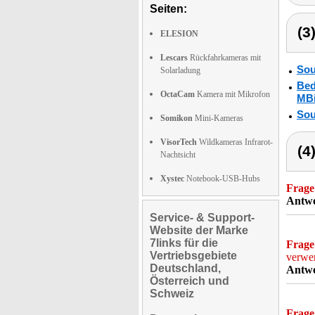
Seiten:
(3
ELESION
Lescars
Rückfahrkameras mit
Sou
Solarladung
Bed
OctaCam
Kamera mit Mikrofon
MBi
Sou
Somikon
Mini-Kameras
VisorTech
Wildkameras Infrarot-
(4
Nachtsicht
Xystec
Notebook-USB-Hubs
Frage
Antwo
Service- & Support-
Website der Marke
7links für die
Frage
Vertriebsgebiete
verwe
Deutschland,
Antwo
Österreich und
Schweiz
Frage