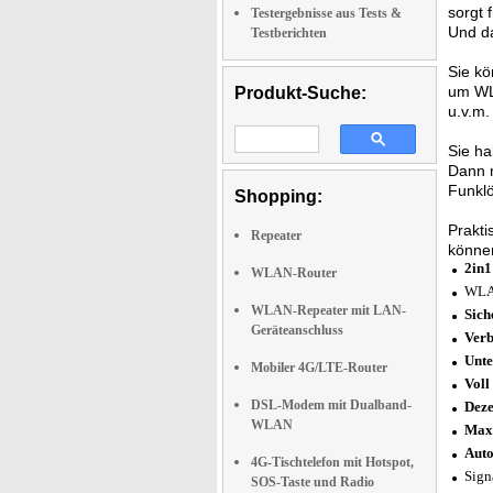
sorgt 
Testergebnisse aus Tests &
Und d
Testberichten
Sie kö
um WLA
Produkt-Suche:
u.v.m.
Sie ha
Dann 
Funklö
Shopping:
Prakti
Repeater
können
2in1
WLAN-Router
WLAN
WLAN-Repeater mit LAN-
Sich
Geräteanschluss
Verb
Unte
Mobiler 4G/LTE-Router
Voll
DSL-Modem mit Dualband-
Deze
WLAN
Max
Auto
4G-Tischtelefon mit Hotspot,
Sign
SOS-Taste und Radio