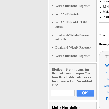
Stro
WiFi-6-Dualband-Repeater
RJ-4
Maße
WLAN-USB-Stick
Inkl
WLAN-USB-Stick (1.200
Mbit/s)
Vom Li
Dualband-WiFi-6-Reiserouter
mit VPN
Bezugs
Dualband-WLAN-Repeater
T
WiFi-6-Dualband-Repeater
WL
Bleiben Sie mit uns im
St
Kontakt und tragen Sie
hier Ihre E-Mail-Adresse
R
für unsere HotPrice-Mail
ein:
Vers
R
R
Mehr Hersteller-