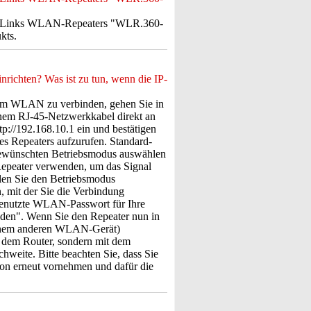
es 7Links WLAN-Repeaters "WLR.360-
kts.
richten? Was ist zu tun, wenn die IP-
em WLAN zu verbinden, gehen Sie in
inem RJ-45-Netzwerkkabel direkt an
p://192.168.10.1 ein und bestätigen
es Repeaters aufzurufen. Standard-
gewünschten Betriebsmodus auswählen
Repeater verwenden, um das Signal
len Sie den Betriebsmodus
 mit der Sie die Verbindung
genutzte WLAN-Passwort für Ihre
den". Wenn Sie den Repeater nun in
einem anderen WLAN-Gerät)
it dem Router, sondern mit dem
hweite. Bitte beachten Sie, dass Sie
ion erneut vornehmen und dafür die