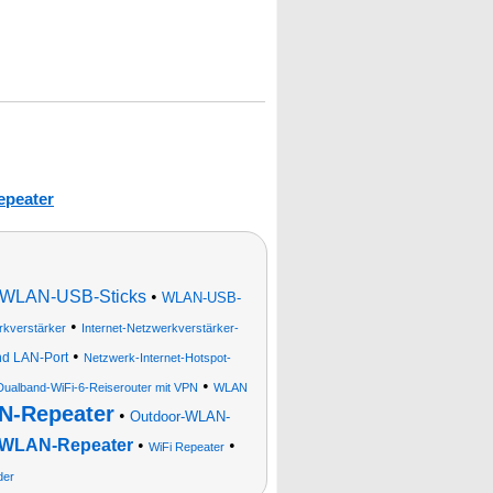
epeater
WLAN-USB-Sticks
•
WLAN-USB-
•
rkverstärker
Internet-Netzwerkverstärker-
•
nd LAN-Port
Netzwerk-Internet-Hotspot-
•
Dualband-WiFi-6-Reiserouter mit VPN
WLAN
N-Repeater
•
Outdoor-WLAN-
-WLAN-Repeater
•
•
WiFi Repeater
der