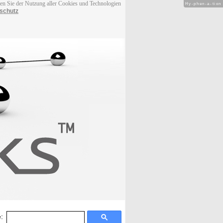
men Sie der Nutzung aller Cookies und Technologien
Hy-phen-a-tion
schutz
: