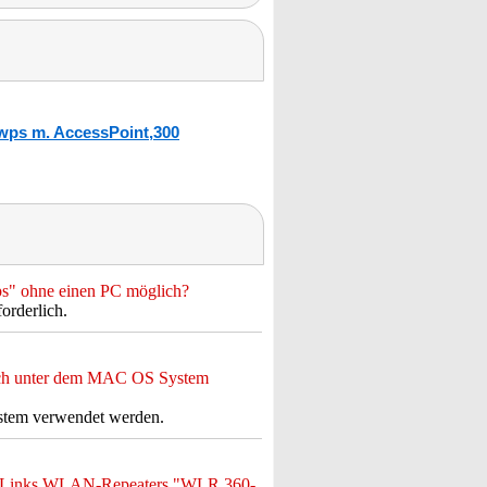
wps m. AccessPoint,300
s" ohne einen PC möglich?
orderlich.
ch unter dem MAC OS System
ystem verwendet werden.
es 7Links WLAN-Repeaters "WLR.360-