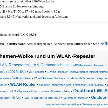
mversorgung direkt über 230-V-Steckdose
5-Buchse für Netzwerkanbindung
 (B x H x T): 56 x 87 x 80 mm, Gewicht: 80 g
usive RJ-45-Netzwerkkabel und deutscher Anleitung
eferanten empf. VK:
€ 49,90
R
quelle
Deutschland
: Artikel ausgelaufen. Ähnliche, neue Artikel finden Sie hier:
hemen-Wolke rund um WLAN-Repeater
AN-Repeater mit LAN-Geräteanschluss
•
•
•
WPS Repeater
Repeater
•
•
icks (1.200 Mbit/s)
WiFi-Booster
S-Wlan-Repeater-Signalverstärker-Internet-Netzwe
•
•
•
Dual-Band-Repeater mit App u
epeater
WiFi-Verstärker
WLAN Repeater Stecker
•
WLAN-Router
•
•
tärker
kabellose Reichweiten boost Empfänger Router Signale
Dualband-WLA
•
•
•
outer
WLAN-Signalverstärker
Internet-Signalverstärker
•
•
•
Outdoor
epeater mit App
WiFi-6-Dualband-Repeater
Verstärker-Repeater
•
Internet-Netzwerkverstärker
Wireless range exten