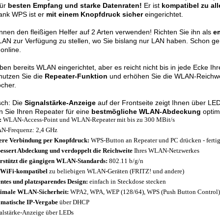
für
besten Empfang und
starke Datenraten!
Er ist
kompatibel zu a
ank WPS ist er
mit einem Knopfdruck sicher
eingerichtet.
nnen den fleißigen Helfer auf 2 Arten verwenden! Richten Sie ihn als
e
N zur Verfügung zu stellen, wo Sie bislang nur LAN haben. Schon g
 online.
ben bereits WLAN eingerichtet, aber es reicht nicht bis in jede Ecke 
nutzen Sie die
Repeater-Funktion
und erhöhen Sie die WLAN-Reichweite
cher.
sch: Die
Signalstärke-Anzeige
auf der Frontseite zeigt Ihnen über LE
 Sie Ihren Repeater für eine
bestmögliche WLAN-Abdeckung
optima
:
WLAN-Access-Point und WLAN-Repeater mit bis zu 300 MBit/s
-Frequenz: 2,4 GHz
ere Verbindung per Knopfdruck:
WPS-Button an Repeater und PC drücken - fertig
essert Abdeckung und verdoppelt die Reichweite
Ihres WLAN-Netzwerkes
rstützt die gängigen WLAN-Standards:
802.11 b/g/n
 WiFi-kompatibel
zu beliebigen WLAN-Geräten (FRITZ! und andere)
ntes und platzsparendes Design:
einfach in Steckdose stecken
imale WLAN-Sicherheit:
WPA2, WPA, WEP (128/64), WPS (Push Button Control)
matische IP-Vergabe
über DHCP
alstärke-Anzeige über LEDs