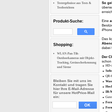
So ge
Testergebnisse aus Tests &
überwa
Testberichten
erreic
Eine
a
Produkt-Suche:
Besitz
iPhone
Das li
Abend
Shopping:
dabei 
WLAN-Pan-Tilt-
Der C
Outdoorkameras mit Objekt-
schon 
Tracking, Geräuscherkennung
HD-A
und Sirene
Sofo
QR-C
Bleiben Sie mit uns im
Wass
Kontakt und tragen Sie
Hoc
hier Ihre E-Mail-Adresse
IR-N
für unsere HotPrice-Mail
ein:
Gute
Fern
Fern