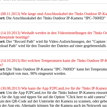
(08.11.2013) Wie lange sind Anschlusskabel der 7links Outdoor IP
rt:
Die Anschlusskabel der 7links Outdoor IP-Kamera "IPC-760HD" s
(14.10.2013) Weshalb werden in den Videoeinstellungen der 7links 
hmepfade benötigt?
rt:
Der "Record Path" wird für Video-Aufzeichnungen, der "Capture P
oad Path" wird für den Transfer der Dateien auf einer gegebenenfall
(14.10.2013) Bei welchen Temperaturen kann die 7links Outdoor IP
n?
rt:
Die 7links Outdoor IP-Kamera "IPC-760HD" kann bei Temperatur
uchtigkeit von max. 90% eingesetzt werden.
(30.08.2013) Wie kann die App P2PCamLive für die 7links IP-Kamera
rt:
Um die App P2PCamLive für die 7links Indoor IP-Kamera einzuricht
n Sie die App und tippen Sie auf die Option "Click here to add camera"
 um den QR-Code auf der Unterseite der Kamera zu scannen, oder geb
 der App ein. Alternativ können Sie die Kamera auch im Netzwerk such