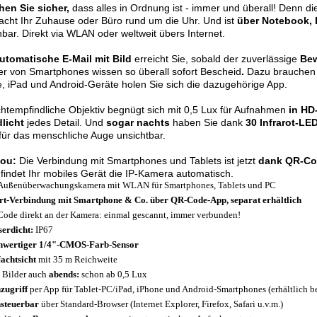
hen Sie sicher,
dass alles in Ordnung ist - immer und überall! Denn d
cht Ihr Zuhause oder Büro rund um die Uhr. Und ist
über Notebook, 
hbar. Direkt via WLAN oder weltweit übers Internet.
utomatische E-Mail mit Bild
erreicht Sie, sobald der zuverlässige
Bew
er von Smartphones wissen so überall sofort Bescheid
.
Dazu brauchen 
, iPad und Android-Geräte holen Sie sich die dazugehörige App.
chtempfindliche Objektiv begnügt sich mit 0,5 Lux für Aufnahmen
in HD-
licht
jedes Detail. Und
sogar nachts
haben Sie dank
30 Infrarot-LE
für das menschliche Auge unsichtbar.
lou:
Die Verbindung mit Smartphones und Tablets ist jetzt
dank QR-Cod
findet Ihr mobiles Gerät die IP-Kamera automatisch.
ußenüberwachungskamera mit WLAN für Smartphones, Tablets und PC
rt-Verbindung mit Smartphone & Co. über QR-Code-App, separat erhältlich
ode direkt an der Kamera: einmal gescannt, immer verbunden!
erdicht:
IP67
hwertiger 1/4"-CMOS-Farb-Sensor
achtsicht
mit 35 m Reichweite
 Bilder auch
abends:
schon ab 0,5 Lux
zugriff
per App für Tablet-PC/iPad, iPhone und Android-Smartphones (erhältlich 
steuerbar
über Standard-Browser (Internet Explorer, Firefox, Safari u.v.m.)