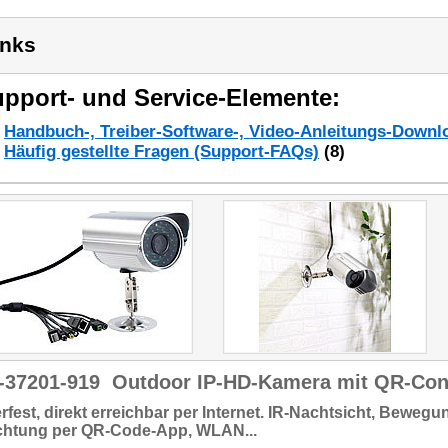
inks
pport- und Service-Elemente:
Handbuch-, Treiber-Software-, Video-Anleitungs-Downl
Häufig gestellte Fragen (Support-FAQs)
(8)
-37201-919
Outdoor IP-HD-Kamera mit QR-Conn
rfest,
direkt erreichbar per
Internet
. IR-Nachtsicht, Bewegu
ichtung per QR-Code-App, WLAN...