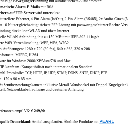
rlässige
Bewegungserkennung
mit automatischem Aufnahmestart
matische Alarm-E-Mails
mit Bild
chern auf FTP-Server
wird unterstützt
ittstellen: Ethernet, 4-Pin-Alarm (In/Out), 2-Pin-Alarm (RS485), 2x Audio-Cinch (
zu 10 Nutzer gleichzeitig: sichere P2P-Lösung mit passwortgeschützter Rechte-Ver
indung direkt über WLAN und übers Internet
elle WLAN-Anbindung: bis zu 150 MBit mit IEEE 802.11 b/g/n
ere WiFi-Verschlüsselung: WEP, WPA, WPA2
o-Auflösungen: 1280 x 720 (30 fps), 640 x 368, 320 x 208
oformate: MJPEG, H.264
ware für Windows 2000/XP/Vista/7/8 und Mac
IF-konform:
Kompatibilität nach internationalem Standard
ahl-Protokolle: TCP, HTTP, IP, UDP, STMP, DDNS, SNTP, DHCP, FTP
: 170 x 90 x 85 mm
ußenüberwachungskamera inklusive Metall-Wandsockel mit Doppel-Kugelgelen
teil, Netzwerkkabel, Software und deutscher Anleitung
eferanten empf. VK:
€ 249,90
PEARL
quelle
Deutschland
: Artikel ausgelaufen. Ähnliche Produkte bei