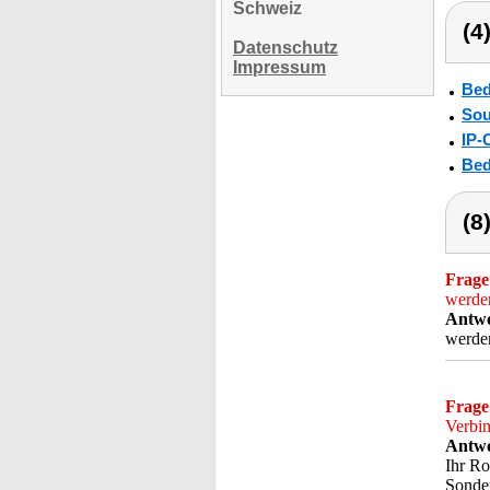
Schweiz
(4
Datenschutz
Impressum
Bed
Sou
IP-
Bed
(8
Frage
werde
Antwo
werde
Frage
Verbi
Antwo
Ihr Ro
Sonder