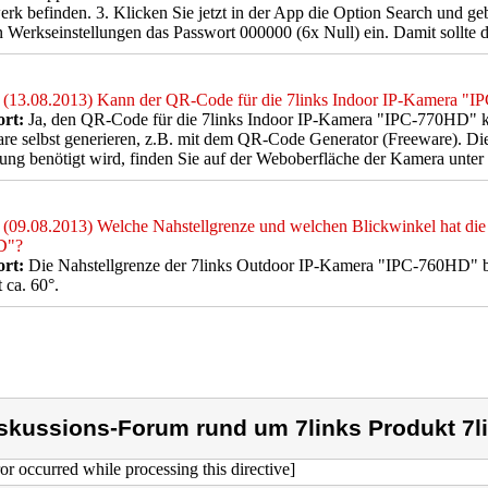
rk befinden. 3. Klicken Sie jetzt in der App die Option Search und ge
 Werkseinstellungen das Passwort 000000 (6x Null) ein. Damit sollte d
(13.08.2013) Kann der QR-Code für die 7links Indoor IP-Kamera "IP
rt:
Ja, den QR-Code für die 7links Indoor IP-Kamera "IPC-770HD" kö
re selbst generieren, z.B. mit dem QR-Code Generator (Freeware). D
lung benötigt wird, finden Sie auf der Weboberfläche der Kamera unter 
(09.08.2013) Welche Nahstellgrenze und welchen Blickwinkel hat di
D"?
rt:
Die Nahstellgrenze der 7links Outdoor IP-Kamera "IPC-760HD" be
t ca. 60°.
skussions-Forum rund um 7links Produkt 7l
ror occurred while processing this directive]