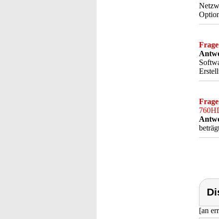
Netzwe
Option
Frage
Antwo
Softwa
Erstel
Frage
760H
Antwo
beträg
Di
[an er