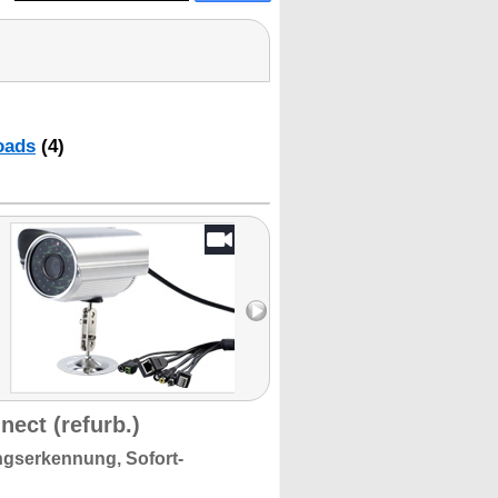
oads
(4)
ect (refurb.)
ngserkennung, Sofort-