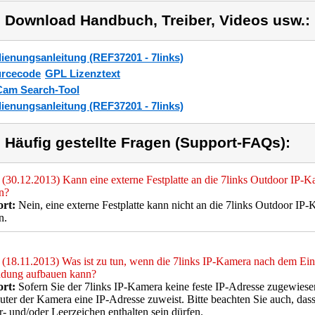
) Download Handbuch, Treiber, Videos usw.:
ienungsanleitung (REF37201 - 7links)
rcecode
GPL Lizenztext
Cam Search-Tool
ienungsanleitung (REF37201 - 7links)
) Häufig gestellte Fragen (Support-FAQs):
(30.12.2013) Kann eine externe Festplatte an die 7links Outdoor IP
n?
rt:
Nein, eine externe Festplatte kann nicht an die 7links Outdoor 
n.
(18.11.2013) Was ist zu tun, wenn die 7links IP-Kamera nach dem Ei
ndung aufbauen kann?
rt:
Sofern Sie der 7links IP-Kamera keine feste IP-Adresse zugewiesen h
uter der Kamera eine IP-Adresse zuweist. Bitte beachten Sie auch, d
- und/oder Leerzeichen enthalten sein dürfen.