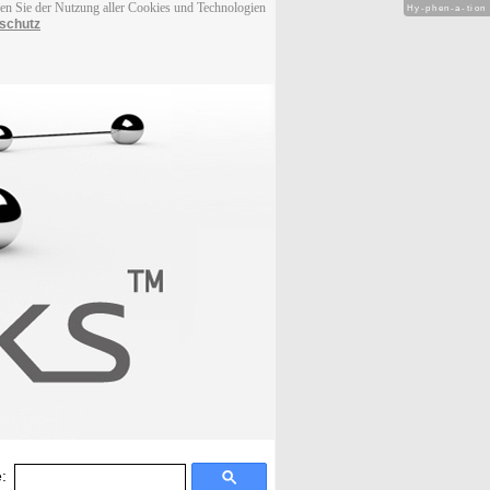
men Sie der Nutzung aller Cookies und Technologien
Hy-phen-a-tion
schutz
: