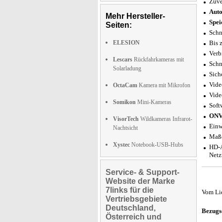
Zuve
Auto
Mehr Hersteller-
Spei
Seiten:
Schn
ELESION
Bis 
Verb
Lescars
Rückfahrkameras mit
Schn
Solarladung
Sich
Vide
OctaCam
Kamera mit Mikrofon
Vide
Somikon
Mini-Kameras
Soft
ONV
VisorTech
Wildkameras Infrarot-
Einw
Nachtsicht
Maße
Xystec
Notebook-USB-Hubs
HD-A
Netz
Service- & Support-
Website der Marke
7links für die
Vom Li
Vertriebsgebiete
Deutschland,
Bezugs
Österreich und