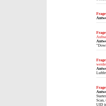
Frage
Antwo
Frage
Aufna
Antwo
"Downl
Frage
werde
Antwo
Luftfe
Frage
Antwo
Starte
Scan,
UID in