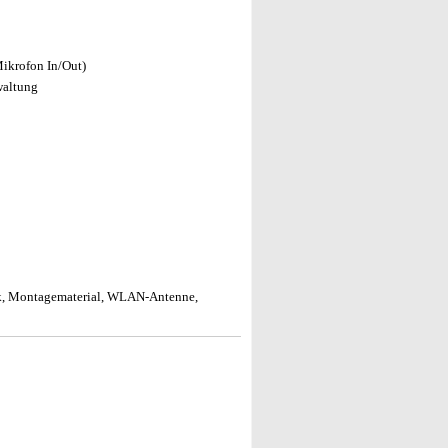
Mikrofon In/Out)
waltung
k, Montagematerial, WLAN-Antenne,