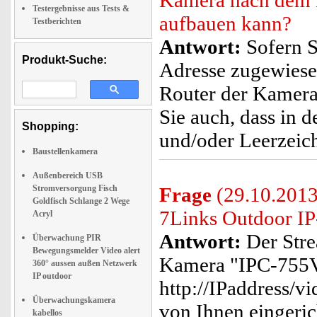
Kamera nach dem 
Testergebnisse aus Tests &
aufbauen kann?
Testberichten
Antwort:
Sofern S
Produkt-Suche:
Adresse zugewiesen 
Router der Kamera 
Sie auch, dass in
Shopping:
und/oder Leerzeich
Baustellenkamera
Außenbereich USB
Stromversorgung Fisch
Frage
(29.10.2013)
Goldfisch Schlange 2 Wege
7Links Outdoor 
Acryl
Antwort:
Der Stre
Überwachung PIR
Bewegungsmelder Video alert
Kamera "IPC-755VG
360° aussen außen Netzwerk
IP outdoor
http://IPaddress/v
Überwachungskamera
von Ihnen eingerich
kabellos