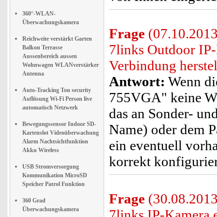
360°-WLAN-
Überwachungskamera
Frage
(07.10.2013
Reichweite verstärkt Garten
7links Outdoor I
Balkon Terrasse
Aussenbereich aussen
Verbindung herste
Wohnwagen WLANverstärker
Antenna
Antwort:
Wenn die
Auto-Tracking Ton security
755VGA" keine WL
Auflösung Wi-Fi Person live
automatisch Netzwerk
das an Sonder- un
Bewegungssensor Indoor SD-
Name) oder dem Pass
Kartenslot Videoüberwachung
ein eventuell vor
Alarm Nachtsichtfunktion
Akku Wireless
korrekt konfiguriert
USB Stromversorgung
Kommunikation MicroSD
Speicher Patrol Funktion
Frage
(30.08.2013
360 Grad
Überwachungskamera
7links IP-Kamera 