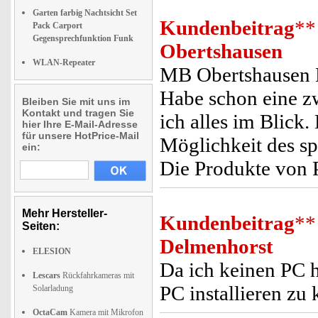
Garten farbig Nachtsicht Set
Kundenbeitrag
**
Pack Carport
Gegensprechfunktion Funk
Obertshausen
WLAN-Repeater
MB Obertshausen D
Habe schon eine zw
Bleiben Sie mit uns im
Kontakt und tragen Sie
ich alles im Blick.
hier Ihre E-Mail-Adresse
für unsere HotPrice-Mail
Möglichkeit des sp
ein:
Die Produkte von P
Mehr Hersteller-
Kundenbeitrag
**
Seiten:
Delmenhorst
ELESION
Da ich keinen PC 
Lescars
Rückfahrkameras mit
PC installieren zu 
Solarladung
OctaCam
Kamera mit Mikrofon