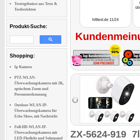
Testergebnisse aus Tests &
üb
Testberichten
Bi
hifitest.de 11/24
Produkt-Suche:
Kundenmeinu
Si
Shopping:
Di
di
w
Ip Kamera
S
PTZ-WLAN-
Überwachungskamera mit 2K,
optischem Zoom und
Personenerkennung
Outdoor-WLAN-IP-
Überwachungskamera für
Echo Show, mit Nachtsicht
Full-HD-WLAN-IP-
ZX-5624-919
7
Überwachungskamera mit
LED-Flutlicht und Solarpanel