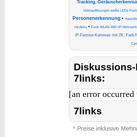
Tracking, Geräuscherkennu
Videoauflösungen weiße LEDs Push
Personenerkennung
•
Hausübe
•
mit Akku
Funk-WLAN-WiFi-IP-Netzwerk
IP-Fenster-Kameras mit 2K, Farb-
Cam
Diskussions-
7links:
[an error occurred 
7links
* Preise inklusive Meh