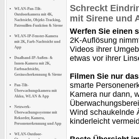
Schreckt Eindri
WLAN-Pan-Tilt-
Outdoorkamera mit 4K,
mit Sirene und 
Nachtsicht, Objekt-Tracking,
Patrouillen-Funktion & Sirene
Werfen Sie einen s
WLAN-IP-Fenster-Kamera
2K-Auflösung nimmt
mit 2K, Farb-Nachtsicht und
Videos ihrer Umgeb
App
etwas vor ihrer Lin
Dualband-IP-Außen- &
Innen-Kamera mit 2K,
Farbnachtsicht,
Filmen Sie nur da
Geräuscherkennung & Sirene
smarte Personenerke
Pan-Tilt-
Überwachungskamera mit
Kamera nur dann, w
Akku, WLAN & App
Überwachungsbereich
Netzwerk-
Wind schaukelnde Äs
Überwachungssysteme mit
Rekorder, Kamera,
kinderleicht vermei
Personenerkennung und App
WLAN-Outdoor-