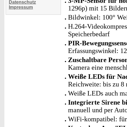
3-MP-Sensor für ho
Datenschutz
1296p) mit 15 Bilde
Impressum
Bildwinkel: 100° We
H.264-Videokompressi
Speicherbedarf
PIR-Bewegungssenso
Erfassungswinkel: 12
Zuschaltbare Pers
Kamera eine menschl
Weiße LEDs für Nac
Reichweite: bis zu 8
Weiße LEDs auch man
Integrierte Sirene b
manuell und per Aut
WiFi-kompatibel: fü