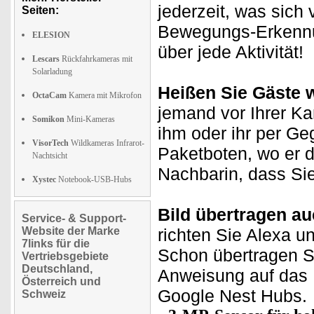
jederzeit, was sich
Seiten:
Bewegungs-Erkennun
ELESION
über jede Aktivität!
Lescars
Rückfahrkameras mit
Solarladung
Heißen Sie Gäste 
OctaCam
Kamera mit Mikrofon
jemand vor Ihrer K
Somikon
Mini-Kameras
ihm oder ihr per G
VisorTech
Wildkameras Infrarot-
Paketboten, wo er 
Nachtsicht
Nachbarin, dass Sie
Xystec
Notebook-USB-Hubs
Bild übertragen au
Service- & Support-
Website der Marke
richten Sie Alexa u
7links für die
Schon übertragen Si
Vertriebsgebiete
Deutschland,
Anweisung auf das
Österreich und
Google Nest Hubs.
Schweiz