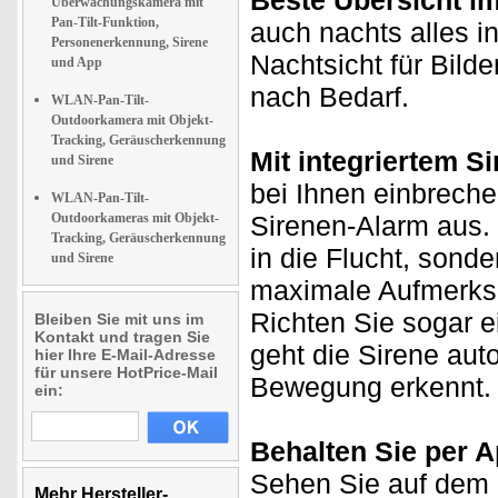
Beste Übersicht i
Überwachungskamera mit
Pan-Tilt-Funktion,
auch nachts alles i
Personenerkennung, Sirene
Nachtsicht für Bild
und App
nach Bedarf.
WLAN-Pan-Tilt-
Outdoorkamera mit Objekt-
Tracking, Geräuscherkennung
Mit integriertem S
und Sirene
bei Ihnen einbreche
WLAN-Pan-Tilt-
Outdoorkameras mit Objekt-
Sirenen-Alarm aus. 
Tracking, Geräuscherkennung
in die Flucht, sonde
und Sirene
maximale Aufmerksam
Richten Sie sogar e
Bleiben Sie mit uns im
Kontakt und tragen Sie
geht die Sirene aut
hier Ihre E-Mail-Adresse
für unsere HotPrice-Mail
Bewegung erkennt.
ein:
Behalten Sie per A
Sehen Sie auf dem D
Mehr Hersteller-