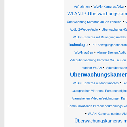
•
Aufnahmen
WLAN-Kameras Akku
WLAN-IP-Überwachungskamer
•
Überwachung Kameras außen kabellos
V
•
Audio 2-Wege-Audio
Überwachungs-K
WLAN-Kameras mit Bewegungsmelder
•
Technologie
PIR Bewegungssensoren 
•
WLAN außen
Alarme Sirenen Audi
Videoüberwachung Kameras WiFi außen
•
outdoor WLAN
Videoüberwach
Überwachungskamera
•
WLAN-Kameras outdoor kabellos
Si
Lautsprecher Mikrofone Personen night
Alarmsirenen Videoaufzeichnungen K
Kommunikationen Personenerkennungs ko
•
WLAN-Kameras outdoor Ak
Überwachungskameras mi