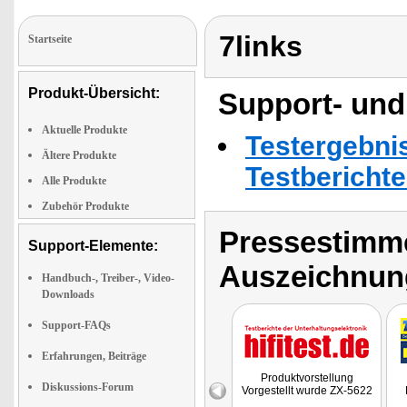
7links
Startseite
Produkt-Übersicht:
Support- und
Aktuelle Produkte
Testergebni
Ältere Produkte
Testbericht
Alle Produkte
Zubehör Produkte
Pressestimme
Support-Elemente:
Auszeichnun
Handbuch-, Treiber-, Video-
Downloads
Support-FAQs
Erfahrungen, Beiträge
Produktvorstellung
Diskussions-Forum
Vorgestellt wurde ZX-5622