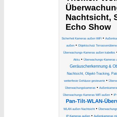
Überwachung
Nachtsicht, 
Echo Show
•
Sicherheit Kameras außen WiFi
Außenka
•
außen
Objektschutz Terrassenüberw
Überwachungs-Kameras außen kabellos
•
Akku
Überwachungs-Kameras 
Geräuscherkennung & Obj
Nachtsicht, Objekt-Tracking, Pat
•
wetterfeste Gehäuse gesteuerte
Überw
•
Überwachungskameras
Außenkamer
•
Überwachungs-Kameras WiFi außen
IP
Pan-Tilt-WLAN-Über
•
WLAN außen Nachtsicht
Überwachung
•
IP-Kameras außen
Außenkameras mi