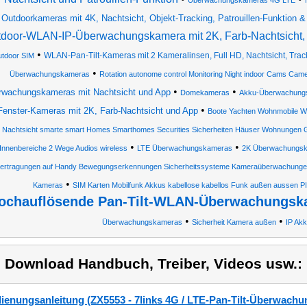
Überwachungskameras 4G LTE
Outdoorkameras mit 4K, Nachtsicht, Objekt-Tracking, Patrouillen-Funktion &
tdoor-WLAN-IP-Überwachungskamera mit 2K, Farb-Nachtsich
•
WLAN-Pan-Tilt-Kameras mit 2 Kameralinsen, Full HD, Nachtsicht, Tr
tdoor SIM
•
Überwachungskameras
Rotation autonome control Monitoring Night indoor Cams C
•
•
rwachungskameras mit Nachtsicht und App
Domekameras
Akku-Überwachung
•
Fenster-Kameras mit 2K, Farb-Nachtsicht und App
Boote Yachten Wohnmobile 
Nachtsicht smarte smart Homes Smarthomes Securities Sicherheiten Häuser Wohnungen 
•
•
Innenbereiche 2 Wege Audios wireless
LTE Überwachungskameras
2K Überwachungs
ertragungen auf Handy Bewegungserkennungen Sicherheitssysteme Kameraüberwachung
•
Kameras
SIM Karten Mobilfunk Akkus kabellose kabellos Funk außen aussen P
ochauflösende Pan-Tilt-WLAN-Überwachungska
•
•
Überwachungskameras
Sicherheit Kamera außen
IP Ak
) Download Handbuch, Treiber, Videos usw.:
ienungsanleitung (ZX5553 - 7links 4G / LTE-Pan-Tilt-Überwach