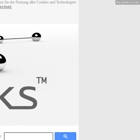
men Sie der Nutzung aller Cookies und Technologien
Hy-phen-a-tion
schutz
: