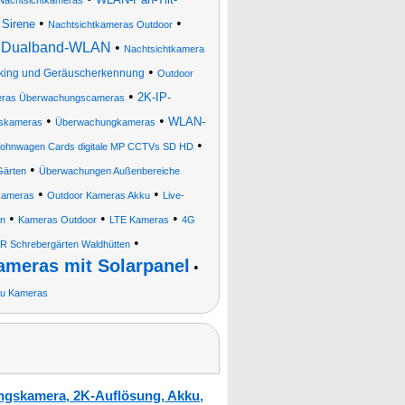
Nachtsichtkameras
•
•
 Sirene
Nachtsichtkameras Outdoor
t, Dualband-WLAN
•
Nachtsichtkamera
•
acking und Geräuscherkennung
Outdoor
•
2K-IP-
ameras Überwachungscameras
•
•
WLAN-
skameras
Überwachungkameras
•
Wohnwagen Cards digitale MP CCTVs SD HD
•
Gärten
Überwachungen Außenbereiche
•
•
kameras
Outdoor Kameras Akku
Live-
•
•
•
en
Kameras Outdoor
LTE Kameras
4G
•
IR Schrebergärten Waldhütten
meras mit Solarpanel
•
ku Kameras
ungskamera, 2K-Auflösung, Akku,