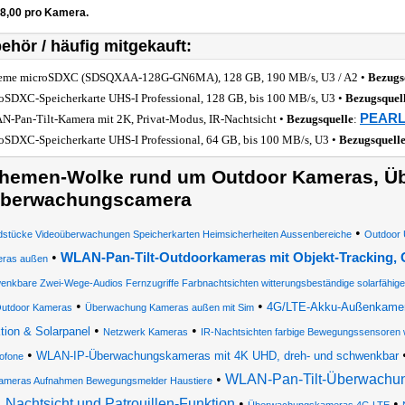
78,00 pro Kamera.
ehör / häufig mitgekauft:
eme microSDXC (SDSQXAA-128G-GN6MA), 128 GB, 190 MB/s, U3 / A2 •
Bezugs
oSDXC-Speicherkarte UHS-I Professional, 128 GB, bis 100 MB/s, U3 •
Bezugsquel
PEARL 
-Pan-Tilt-Kamera mit 2K, Privat-Modus, IR-Nachtsicht •
Bezugsquelle
:
oSDXC-Speicherkarte UHS-I Professional, 64 GB, bis 100 MB/s, U3 •
Bezugsquell
hemen-Wolke rund um Outdoor Kameras, Ü
berwachungscamera
•
stücke Videoüberwachungen Speicherkarten Heimsicherheiten Aussenbereiche
Outdoor
•
WLAN-Pan-Tilt-Outdoorkameras mit Objekt-Tracking,
ras außen
enkbare Zwei-Wege-Audios Fernzugriffe Farbnachtsichten witterungsbeständige solarfähige
•
•
4G/LTE-Akku-Außenkamera 
utdoor Kameras
Überwachung Kameras außen mit Sim
•
•
tion & Solarpanel
Netzwerk Kameras
IR-Nachtsichten farbige Bewegungssensoren w
•
WLAN-IP-Überwachungskameras mit 4K UHD, dreh- und schwenkbar
ofone
•
WLAN-Pan-Tilt-Überwachung
ameras Aufnahmen Bewegungsmelder Haustiere
Nachtsicht und Patrouillen-Funktion
•
•