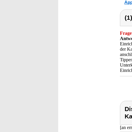
App
(1
Frage
Antwo
Einric
der K
anschl
Tippen
Unterk
Einric
Di
Ka
[an er