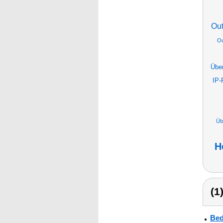
Ou
Ou
Übe
IP-
Üb
H
(1
Bed