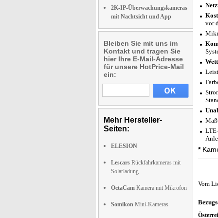
Netz
2K-IP-Überwachungskameras
Kost
mit Nachtsicht und App
vor 
Mikr
Bleiben Sie mit uns im
Komp
Kontakt und tragen Sie
Syst
hier Ihre E-Mail-Adresse
Wett
für unsere HotPrice-Mail
Leis
ein:
Farb
Stro
Stan
Unab
Mehr Hersteller-
Maße
Seiten:
LTE-
Anle
ELESION
*
Kamer
Lescars
Rückfahrkameras mit
Solarladung
Vom Li
OctaCam
Kamera mit Mikrofon
Bezugs
Somikon
Mini-Kameras
Österre