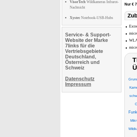
VisorTech
Wildkameras Infrarot-
Nur € 
Nachtsicht
Zub
Xystec
Notebook-USB-Hubs
Extr
micr
Service- & Support-
Website der Marke
WLAN
7links für die
micr
Vertriebsgebiete
Deutschland,
T
Österreich und
Ü
Schweiz
Datenschutz
Grund
Impressum
Kame
schw
O
Funk
Mikr
Wildk