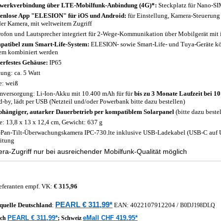
werkverbindung über LTE-Mobilfunk-Anbindung (4G)*:
Steckplatz für Nano-SIM
enlose App "ELESION" für iOS und Android:
für Einstellung, Kamera-Steuerun
der Kamera, mit weltweitem Zugriff
ofon und Lautsprecher integriert für 2-Wege-Kommunikation über Mobilgerät mit i
atibel zum Smart-Life-System:
ELESION- sowie Smart-Life- und Tuya-Geräte k
em kombiniert werden
erfestes Gehäuse:
IP65
tung: ca. 5 Watt
e: weiß
mversorgung: Li-Ion-Akku mit 10.400 mAh für für
bis zu 3 Monate Laufzeit bei 1
d-by, lädt per USB (Netzteil und/oder Powerbank bitte dazu bestellen)
hängiger, autarker Dauerbetrieb per kompatiblem Solarpanel
(bitte dazu beste
: 13,8 x 13 x 12,4 cm, Gewicht: 637 g
Pan-Tilt-Überwachungskamera IPC-730.lte inklusive USB-Ladekabel (USB-C auf 
itung
a-Zugriff nur bei ausreichender Mobilfunk-Qualität möglich
eferanten empf. VK:
€ 315,96
PEARL € 311,99*
quelle
Deutschland
:
EAN:
4022107912204
/
B0DJ198DLQ
PEARL € 311,99*
eMall CHF 419.95*
ich
;
Schweiz