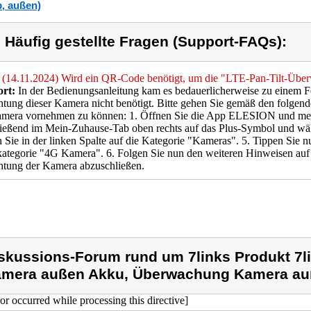
, außen)
) Häufig gestellte Fragen (Support-FAQs):
(14.11.2024) Wird ein QR-Code benötigt, um die "LTE-Pan-Tilt-Übe
rt:
In der Bedienungsanleitung kam es bedauerlicherweise zu einem F
htung dieser Kamera nicht benötigt. Bitte gehen Sie gemäß den folgen
amera vornehmen zu können: 1. Öffnen Sie die App ELESION und melde
ießend im Mein-Zuhause-Tab oben rechts auf das Plus-Symbol und wäh
 Sie in der linken Spalte auf die Kategorie "Kameras". 5. Tippen Sie nu
ategorie "4G Kamera". 6. Folgen Sie nun den weiteren Hinweisen au
htung der Kamera abzuschließen.
skussions-Forum rund um 7links Produkt 7l
mera außen Akku, Überwachung Kamera auß
ror occurred while processing this directive]