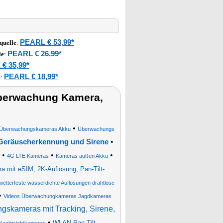
PEARL € 53,99*
quelle
:
PEARL € 26,99*
le
:
€ 35,99*
PEARL € 18,99*
e
:
berwachung Kamera,
•
 Überwachungskameras Akku
Überwachungs
•
 Geräuscherkennung und Sirene
•
•
•
4G LTE Kameras
Kameras außen Akku
mit eSIM, 2K-Auflösung, Pan-Tilt-
etterfeste wasserdichte Auflösungen drahtlose
•
Videos Überwachungkameras Jagdkameras
skameras mit Tracking, Sirene,
•
WLAN-Pan-Tilt-