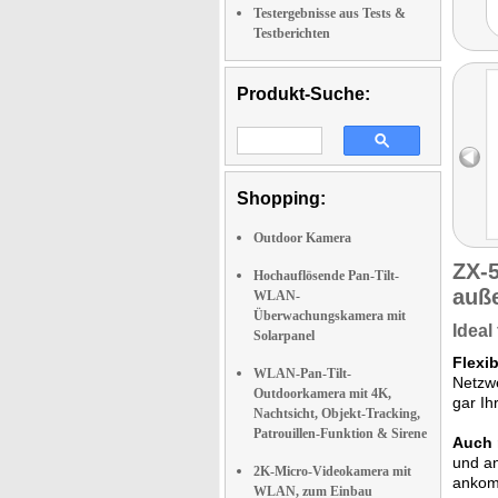
Testergebnisse aus Tests &
Testberichten
Produkt-Suche:
Shopping:
Outdoor Kamera
ZX-
Hochauflösende Pan-Tilt-
auß
WLAN-
Überwachungskamera mit
Ideal
Solarpanel
Flexi
WLAN-Pan-Tilt-
Netzwe
Outdoorkamera mit 4K,
gar Ih
Nachtsicht, Objekt-Tracking,
Patrouillen-Funktion & Sirene
Auch 
und an
2K-Micro-Videokamera mit
ankom
WLAN, zum Einbau