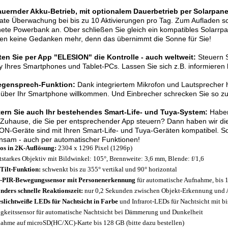
uernder Akku-Betrieb, mit optionalem Dauerbetrieb per Solarpane
te Überwachung bei bis zu 10 Aktivierungen pro Tag. Zum Aufladen sch
ete Powerbank an. Ober schließen Sie gleich ein kompatibles Solarrp
en keine Gedanken mehr, denn das übernimmt die Sonne für Sie!
ten Sie per App "ELESION" die Kontrolle - auch weltweit:
Steuern S
y Ihres Smartphones und Tablet-PCs. Lassen Sie sich z.B. informiere
egensprech-Funktion:
Dank integriertem Mikrofon und Lautsprecher 
über Ihr Smartphone willkommen. Und Einbrecher schrecken Sie so zus
tern Sie auch Ihr bestehendes Smart-Life- und Tuya-System:
Haben
Zuhause, die Sie per entsprechender App steuern? Dann haben wir die 
N-Geräte sind mit Ihren Smart-Life- und Tuya-Geräten kompatibel. So
nsam - auch per automatischer Funktionen!
os in 2K-Auflösung:
2304 x 1296 Pixel (1296p)
tstarkes Objektiv mit Bildwinkel: 105°, Brennweite: 3,6 mm, Blende: f/1,6
Tilt-Funktion:
schwenkt bis zu 355° vertikal und 90° horizontal
-PIR-Bewegungssensor mit Personenerkennung
für automatische Aufnahme, bis 
nders schnelle Reaktionszeit:
nur 0,2 Sekunden zwischen Objekt-Erkennung und
slichtweiße LEDs für Nachtsicht in Farbe
und Infrarot-LEDs für Nachtsicht mit b
igkeitssensor für automatische Nachtsicht bei Dämmerung und Dunkelheit
ahme auf microSD(HC/XC)-Karte bis 128 GB (bitte dazu bestellen)