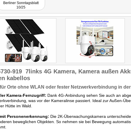
Berliner Sonntagsblatt
10/25
5730-919
7links 4G Kamera, Kamera außen Ak
en kabellos
 für Orte ohne WLAN oder fester Netzwerkverbindung in de
bler Kamera-Fernzugriff:
Dank 4G-Anbindung sehen Sie auch an abge
rkverbindung, was vor der Kameralinse passiert. Ideal zur Außen-Üb
rer Hütte im Wald.
mit Personenerkennung:
Die 2K-Überwachungskamera unterscheide
deren beweglichen Objekten. So nehmen sie bei Bewegung automatisc
mt.