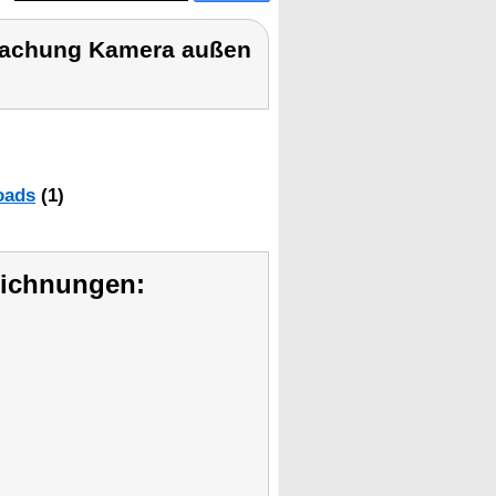
wachung Kamera außen
oads
(1)
eichnungen: