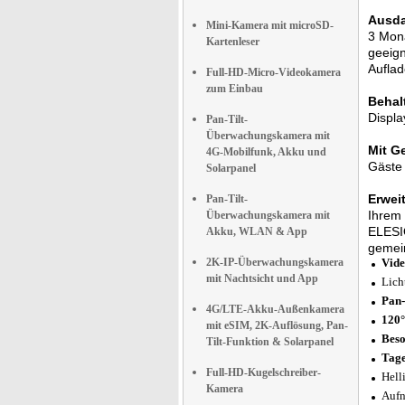
Ausda
Mini-Kamera mit microSD-
3 Mona
Kartenleser
geeign
Auflad
Full-HD-Micro-Videokamera
zum Einbau
Behal
Displa
Pan-Tilt-
Überwachungskamera mit
Mit G
4G-Mobilfunk, Akku und
Gäste 
Solarpanel
Erwei
Pan-Tilt-
Ihrem 
Überwachungskamera mit
ELESIO
Akku, WLAN & App
gemei
2K-IP-Überwachungskamera
Vide
mit Nachtsicht und App
Lich
Pan-
4G/LTE-Akku-Außenkamera
120°
mit eSIM, 2K-Auflösung, Pan-
Beso
Tilt-Funktion & Solarpanel
Tage
Full-HD-Kugelschreiber-
Hell
Kamera
Aufn