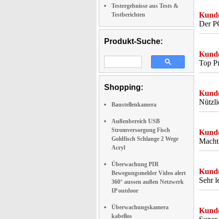
Testergebnisse aus Tests &
Kunde
Testberichten
Der PC
Produkt-Suche:
Kunde
Top Pr
Shopping:
Kunde
Nützl
Baustellenkamera
Außenbereich USB
Stromversorgung Fisch
Kunde
Goldfisch Schlange 2 Wege
Macht 
Acryl
Überwachung PIR
Kunde
Bewegungsmelder Video alert
Sehr l
360° aussen außen Netzwerk
IP outdoor
Überwachungskamera
Kunde
kabellos