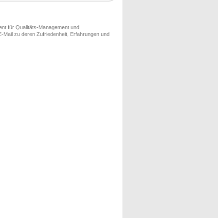
ment für Qualitäts-Management und
-Mail zu deren Zufriedenheit, Erfahrungen und