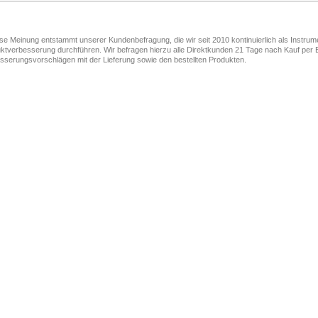
ese Meinung entstammt unserer Kundenbefragung, die wir seit 2010 kontinuierlich als Instru
ktverbesserung durchführen. Wir befragen hierzu alle Direktkunden 21 Tage nach Kauf per E
sserungsvorschlägen mit der Lieferung sowie den bestellten Produkten.