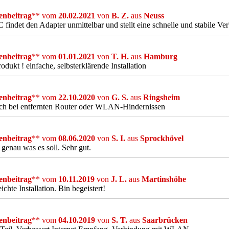
nbeitrag
** vom
20.02.2021
von
B. Z.
aus
Neuss
 findet den Adapter unmittelbar und stellt eine schnelle und stabile Ve
nbeitrag
** vom
01.01.2021
von
T. H.
aus
Hamburg
odukt ! einfache, selbsterklärende Installation
nbeitrag
** vom
22.10.2020
von
G. S.
aus
Ringsheim
ich bei entfernten Router oder WLAN-Hindernissen
nbeitrag
** vom
08.06.2020
von
S. I.
aus
Sprockhövel
genau was es soll. Sehr gut.
nbeitrag
** vom
10.11.2019
von
J. L.
aus
Martinshöhe
eichte Installation. Bin begeistert!
nbeitrag
** vom
04.10.2019
von
S. T.
aus
Saarbrücken