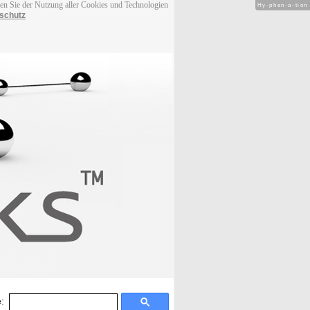
men Sie der Nutzung aller Cookies und Technologien
Hy-phen-a-tion
schutz
: