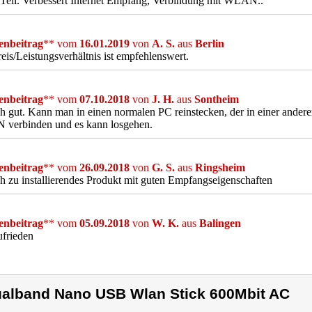
Teil. Verbessert Internet Empfang, Verbindung mit WLAN..
nbeitrag
** vom
16.01.2019
von
A. S.
aus
Berlin
eis/Leistungsverhältnis ist empfehlenswert.
nbeitrag
** vom
07.10.2018
von
J. H.
aus
Sontheim
h gut. Kann man in einen normalen PC reinstecken, der in einer anderen
verbinden und es kann losgehen.
nbeitrag
** vom
26.09.2018
von
G. S.
aus
Ringsheim
h zu installierendes Produkt mit guten Empfangseigenschaften
nbeitrag
** vom
05.09.2018
von
W. K.
aus
Balingen
ufrieden
alband Nano USB Wlan Stick 600Mbit AC