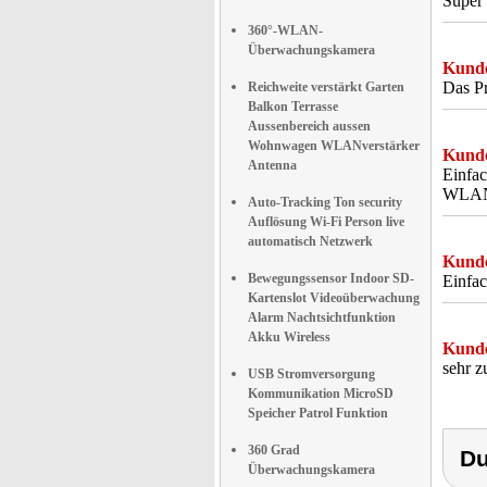
Super 
360°-WLAN-
Überwachungskamera
Kunde
Das Pr
Reichweite verstärkt Garten
Balkon Terrasse
Aussenbereich aussen
Wohnwagen WLANverstärker
Kunde
Antenna
Einfac
WLAN 
Auto-Tracking Ton security
Auflösung Wi-Fi Person live
automatisch Netzwerk
Kunde
Bewegungssensor Indoor SD-
Einfac
Kartenslot Videoüberwachung
Alarm Nachtsichtfunktion
Akku Wireless
Kunde
sehr z
USB Stromversorgung
Kommunikation MicroSD
Speicher Patrol Funktion
360 Grad
Du
Überwachungskamera