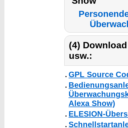
Show
Personende
Überwac
(4) Download
usw.:
GPL Source Co
Bedienungsanlei
Überwachungska
Alexa Show)
ELESION-Übers
Schnellstartanl