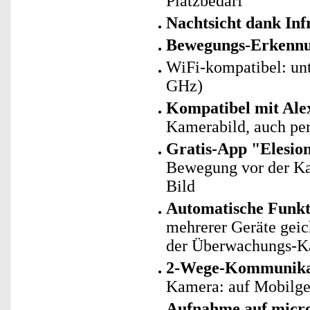
Platzbedarf
Nachtsicht dank In
Bewegungs-Erkennu
WiFi-kompatibel: un
GHz)
Kompatibel mit Al
Kamerabild, auch pe
Gratis-App "Elesio
Bewegung vor der Ka
Bild
Automatische Funk
mehrerer Geräte geic
der Überwachungs-K
2-Wege-Kommunika
Kamera: auf Mobilger
Aufnahme auf micr