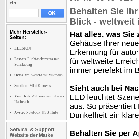
ein:
Behalten Sie Ih
Blick - weltweit
Mehr Hersteller-
Hat alles, was Si
Seiten:
Gehäuse Ihrer neu
ELESION
Erkennung für aut
Lescars
Rückfahrkameras mit
für weltweite Errei
Solarladung
immer perefekt im B
OctaCam
Kamera mit Mikrofon
Somikon
Mini-Kameras
Sieht auch bei Nach
LED leuchtet Szen
VisorTech
Wildkameras Infrarot-
Nachtsicht
aus. So präsentiert
Xystec
Notebook-USB-Hubs
Dunkelheit ein klare
Service- & Support-
Behalten Sie per Ap
Website der Marke