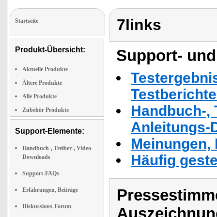
7links
Startseite
Produkt-Übersicht:
Support- und
Aktuelle Produkte
Testergebni
Ältere Produkte
Testbericht
Alle Produkte
Handbuch-, T
Zubehör Produkte
Anleitungs-
Support-Elemente:
Meinungen, 
Handbuch-, Treiber-, Video-
Häufig geste
Downloads
Support-FAQs
Pressestimme
Erfahrungen, Beiträge
Diskussions-Forum
Auszeichnun