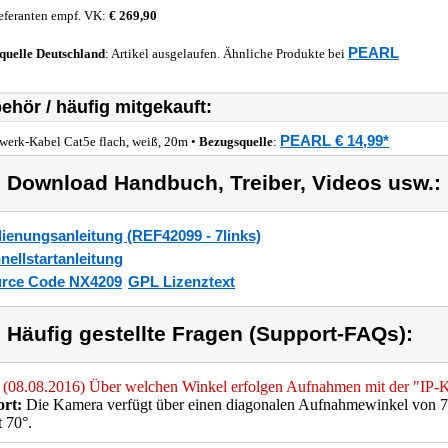
eferanten empf. VK:
€ 269,90
PEARL
quelle
Deutschland
: Artikel ausgelaufen. Ähnliche Produkte bei
ehör / häufig mitgekauft:
PEARL € 14,99*
werk-Kabel Cat5e flach, weiß, 20m •
Bezugsquelle
:
) Download Handbuch, Treiber, Videos usw.:
ienungsanleitung (REF42099 - 7links)
nellstartanleitung
rce Code NX4209
GPL Lizenztext
) Häufig gestellte Fragen (Support-FAQs):
(08.08.2016) Über welchen Winkel erfolgen Aufnahmen mit der "I
rt:
Die Kamera verfügt über einen diagonalen Aufnahmewinkel von 7
t 70°.