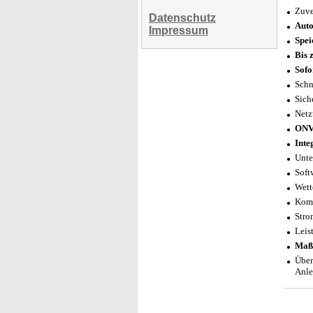
Zuve
Datenschutz
Auto
Impressum
Spei
Bis 
Sofo
Schn
Sich
Netz
ONV
Inte
Unte
Soft
Wett
Komp
Stro
Leis
Maß
Über
Anle