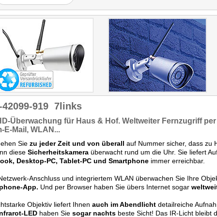
Das Gerät lässt sich
bequem am Smartphone
ins Heimnetz einbinden."
-42099-919
7links
-HD-Überwachung
für Haus & Hof.
Weltweiter Fernzugriff
per
-E-Mail, WLAN...
gehen Sie
zu jeder Zeit und von überall
auf Nummer sicher, dass zu H
enn diese
Sicherheitskamera
überwacht rund um die Uhr. Sie liefert 
ook, Desktop-PC, Tablet-PC und Smartphone
immer erreichbar.
Netzwerk-Anschluss und integriertem WLAN überwachen Sie Ihre Obje
phone-App.
Und per Browser haben Sie übers Internet sogar
weltweit
chtstarke Objektiv liefert Ihnen
auch im Abendlicht
detailreiche Aufn
Infrarot-LED
haben Sie
sogar nachts
beste Sicht! Das IR-Licht bleibt