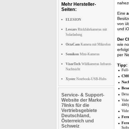
nahezu
Mehr Hersteller-
Seiten:
Eine
a
Besitz
ELESION
von ü
und iO
Lescars
Rückfahrkameras mit
Solarladung
Der C
wie no
OctaCam
Kamera mit Mikrofon
erfolg
Somikon
Mini-Kameras
per Ne
VisorTech
Wildkameras Infrarot-
Tipp:
Nachtsicht
Full
CMO
Xystec
Notebook-USB-Hubs
Nach
Beso
Deta
Service- & Support-
Website der Marke
Vide
480)
7links für die
Vertriebsgebiete
Vide
Deutschland,
Fern
Österreich und
Fern
Schweiz
Soft