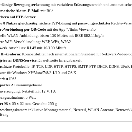
rlässige
Bewegungserkennung
mit variablem Erfassungsbereich und automatisch
matische Alarm-E-Mail
mit Bild
chern auf FTP-Server
zu 8 Nutzer gleichzeitig:
sichere P2P-Lösung mit passwortgeschützter Rechte-Verw
rt-Verbindung per QR-Code
mit der App "7links Viewer Pro"
elle WLAN-Anbindung: bis zu 150 Mbit/s mit IEEE 802.11b/g/n
ere WiFi-Verschlüsselung: WEP, WPA, WPA2
werk-Anschluss: RJ-45 mit 10/100 Mbit/s
IF-konform:
Kompatibilität nach internationalem Standard für Netzwerk-Video-Sc
grierter DDNS-Service
für weltweite Erreichbarkeit
rstützte Protokolle: IP, TCP, UDP, HTTP, HTTPS, SMTP, FTP, DHCP, DDNS, UPnP,
ware für Windows XP/Vista/7/8/8.1/10 und OS X
erfest IP65
aktes Aluminiumgehäuse
mversorgung: Netzteil mit 12 V, 1 A
tungsaufnahme: 5 Watt
e:
98 x 65 x 62 mm, Gewicht: 255 g
wachungskamera inklusive Montagematerial, Netzteil, WLAN-Antenne, Netzwerkk
itung