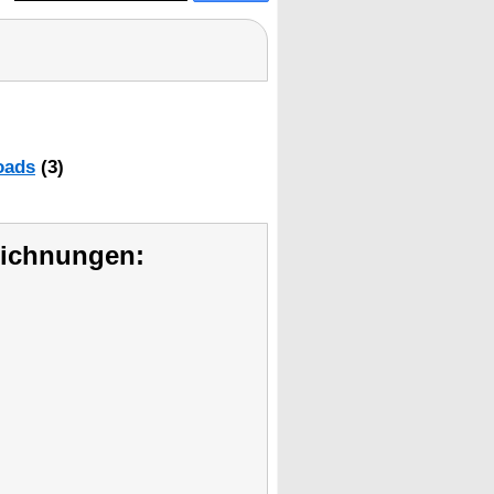
oads
(3)
eichnungen: