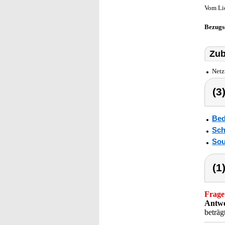
Vom Li
Bezugs
Zub
Netz
(3
Bed
Sch
Sou
(1
Frage
Antwo
beträg