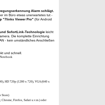
egungserkennung Alarm schlägt.
r im Büro etwas unerwartetes tut -
p "7links Viewer Pro"
(für Android
und SofortLink-Technologie
leicht
Kamera. Die komplette Einrichtung
AN - kein umständliches Anschließen
kt und schnell.
 Notebook
0), HD 720p (1280 x 720), VGA (640 x
p Store)
 Chrome, Firefox, Safari u.v.m.) oder