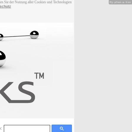
men Sie der Nutzung aller Cookies und Technologien
Hy-phen-a-tion
schutz
: