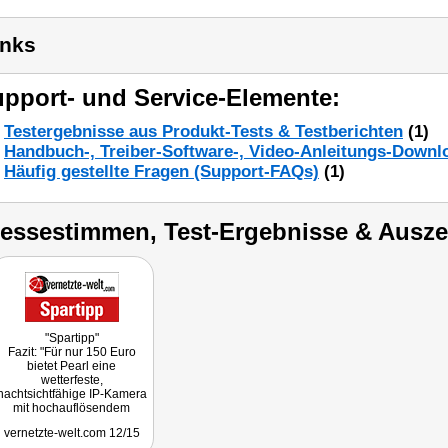
inks
pport- und Service-Elemente:
Testergebnisse aus Produkt-Tests & Testberichten
(1)
Handbuch-, Treiber-Software-, Video-Anleitungs-Downl
Häufig gestellte Fragen (Support-FAQs)
(1)
ressestimmen, Test-Ergebnisse & Ausz
"Spartipp"
Fazit: "Für nur 150 Euro
bietet Pearl eine
wetterfeste,
nachtsichtfähige IP-Kamera
mit hochauflösendem
FullHD-Live-Stream und
vernetzte-welt.com 12/15
guter WLAN-Konnektivität.