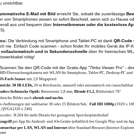
 unsichtbar.
utomatische E-Mail mit Bild
erreicht Sie, sobald die zuverlässige
Bew
er von Smartphones wissen so sofort Bescheid, wenn sich zu Hause ode
berall aus und bequem über
Internetbrowser oder die kostenlose Ap
S).
lou:
Die Verbindung mit Smartphone und Tablet-PC ist dank
QR-Code 
ch nie. Einfach Code scannen - schon findet Ihr mobiles Gerät die IP-
t
vollautomatisch und in Sekundenschnelle
über Ihr heimisches WL
tzwerkkabel nötig!
Scannen Sie den QR-Code mit der Gratis-App "7links Viewer Pro" - dire
-HD-Überwachungskamera mit WLAN für Smartphone, Tablet-PC, Desktop-PC und
S-Farb-Sensor
mit 2,0 Megapixel
tsicht: 30 IR-LEDs,
20 m Reichweite, manuell oder automatisch ein-/ausschaltbar
nders lichtstarke Optik:
Brennweite 2,8 mm,
Blende f/1,2,
Bildwinkel 70°
ilreiche Bilder auch
abends und nachts
o-Auflösungen mit wahlweise 30 oder 25 Bildern/Sek.:
Full
HD 1080p
(1920 x 108
, QVGA (320 x 240)
ocodec: H.264 für mehr Details bei geringerem Speicherplatzbedarf
zugriff
per App für Android- und iOs-Geräte (erhältlich bei Google Play und im Ap
steuerbar per LAN, WLAN und Internet
über Standard-Browser (Internet Explorer,
ware