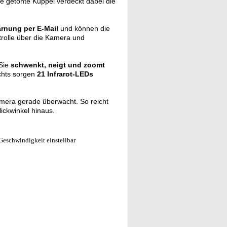
ie getönte Kuppel verdeckt dabei die
rnung per E-Mail
und können die
rolle über die Kamera und
 Sie
schwenkt, neigt und zoomt
chts sorgen
21 Infrarot-LEDs
amera gerade überwacht. So reicht
ickwinkel hinaus.
Geschwindigkeit einstellbar