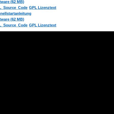
tware (62 MB)
L_Source_Code
GPL Lizenztext
nellstartanleitung
tware (62 MB)
L_Source_Code
GPL Lizenztext