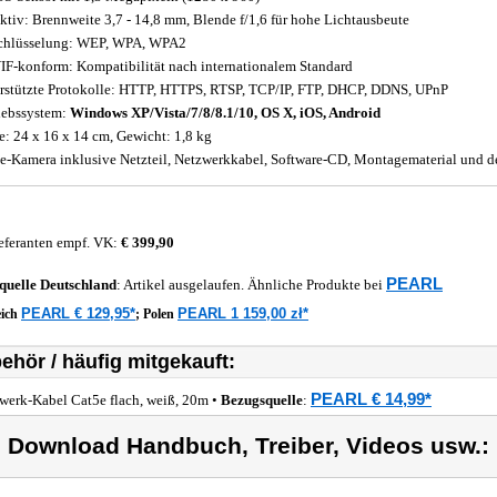
ktiv: Brennweite 3,7 - 14,8 mm, Blende f/1,6 für hohe Lichtausbeute
chlüsselung: WEP, WPA, WPA2
F-konform: Kompatibilität nach internationalem Standard
rstützte Protokolle: HTTP, HTTPS, RTSP, TCP/IP, FTP, DHCP, DDNS, UPnP
iebssystem:
Windows XP/Vista/7/8/8.1/10, OS X, iOS, Android
: 24 x 16 x 14 cm, Gewicht: 1,8 kg
-Kamera inklusive Netzteil, Netzwerkkabel, Software-CD, Montagematerial und d
eferanten empf. VK:
€ 399,90
PEARL
quelle
Deutschland
: Artikel ausgelaufen. Ähnliche Produkte bei
PEARL € 129,95*
PEARL 1 159,00 zł*
eich
;
Polen
ehör / häufig mitgekauft:
PEARL € 14,99*
werk-Kabel Cat5e flach, weiß, 20m •
Bezugsquelle
:
) Download Handbuch, Treiber, Videos usw.: