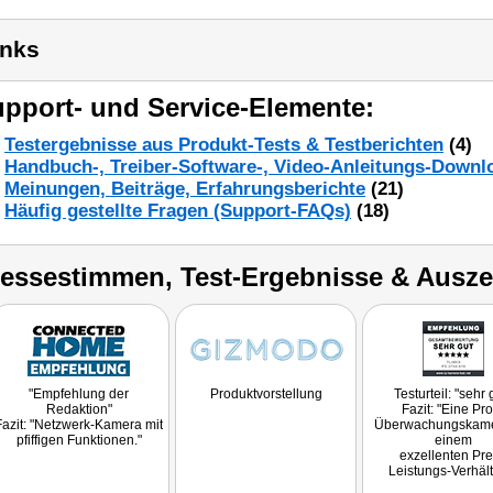
inks
pport- und Service-Elemente:
Testergebnisse aus Produkt-Tests & Testberichten
(4)
Handbuch-, Treiber-Software-, Video-Anleitungs-Downl
Meinungen, Beiträge, Erfahrungsberichte
(21)
Häufig gestellte Fragen (Support-FAQs)
(18)
ressestimmen, Test-Ergebnisse & Ausz
"Empfehlung der
Produktvorstellung
Testurteil: "sehr 
Redaktion"
Fazit: "Eine Pro
Fazit: "Netzwerk-Kamera mit
Überwachungskame
pfiffigen Funktionen."
einem
exzellenten Pre
Leistungs-Verhält