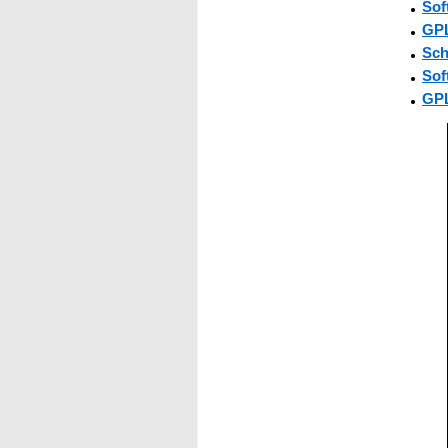
Sof
GP
Sch
Sof
GP