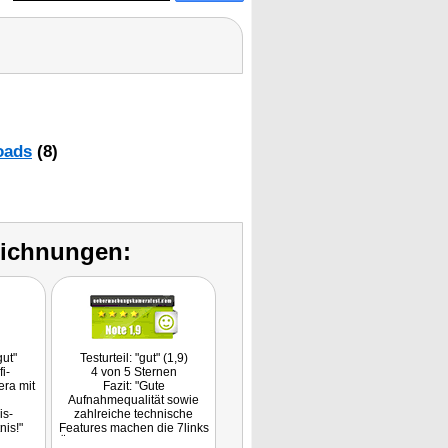
oads
(8)
eichnungen:
gut"
Testurteil: "gut" (1,9)
fi-
4 von 5 Sternen
ra mit
Fazit: "Gute
Aufnahmequalität sowie
is-
zahlreiche technische
nis!"
Features machen die 7links
Überwachungskamera zum