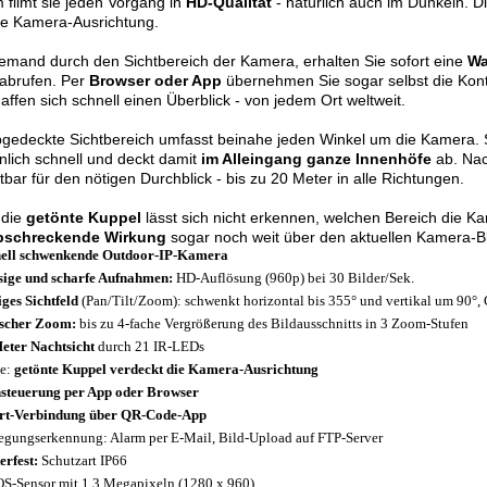
filmt sie jeden Vorgang in
HD-Qualität
- natürlich auch im Dunkeln. D
le Kamera-Ausrichtung.
jemand durch den Sichtbereich der Kamera, erhalten Sie sofort eine
Wa
 abrufen. Per
Browser oder App
übernehmen Sie sogar selbst die Kont
affen sich schnell einen Überblick - von jedem Ort weltweit.
gedeckte Sichtbereich umfasst beinahe jeden Winkel um die Kamera.
nlich schnell und deckt damit
im Alleingang ganze Innenhöfe
ab. Na
tbar für den nötigen Durchblick - bis zu 20 Meter in alle Richtungen.
 die
getönte Kuppel
lässt sich nicht erkennen, welchen Bereich die K
bschreckende Wirkung
sogar noch weit über den aktuellen Kamera-Bl
ell schwenkende Outdoor-IP-Kamera
sige und scharfe Aufnahmen:
HD-Auflösung (960p) bei 30 Bilder/Sek.
iges Sichtfeld
(Pan/Tilt/Zoom): schwenkt horizontal bis 355° und vertikal um 90°, 
scher Zoom:
bis zu 4-fache Vergrößerung des Bildausschnitts in 3 Zoom-Stufen
eter Nachtsicht
durch 21 IR-LEDs
e:
getönte Kuppel verdeckt die Kamera-Ausrichtung
steuerung per App oder Browser
rt-Verbindung über QR-Code-App
gungserkennung: Alarm per E-Mail, Bild-Upload auf FTP-Server
erfest:
Schutzart IP66
-Sensor mit 1,3 Megapixeln (1280 x 960)