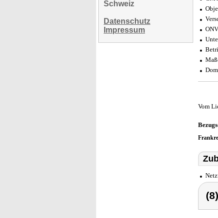
Schweiz
Obje
Vers
Datenschutz
ONVI
Impressum
Unte
Betr
Maße
Dome
Vom Li
Bezugs
Frankr
Zub
Netz
(8