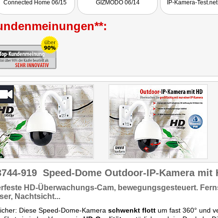
Connected Home 06/15
GIZMODO 06/14
IP-Kamera-Test.net
undenmeinungen**:
3744-919
Speed-Dome Outdoor-IP-Kamera mit 
rfeste
HD-Überwachungs-Cam,
bewegungsgesteuert.
Fern
er, Nachtsicht...
 sicher: Diese Speed-Dome-Kamera
schwenkt flott
um fast 360° und v