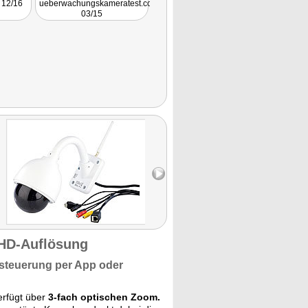
 12/16
ueberwachungskameratest.com
Tipp im mittleren
03/15
Preisbereich."
HD-Auflösung
steuerung
per App oder
erfügt über
3-fach optischen Zoom.