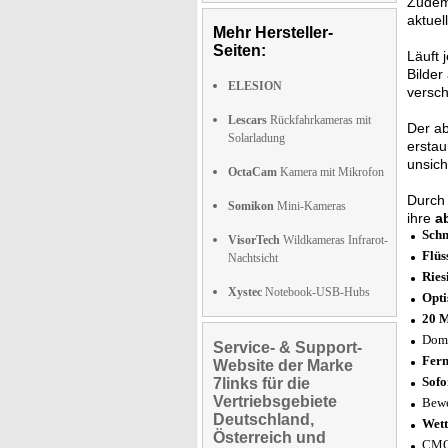
Zudem 
aktuel
Mehr Hersteller-
Seiten:
Läuft 
Bilder
ELESION
versch
Lescars
Rückfahrkameras mit
Der ab
Solarladung
erstau
unsich
OctaCam
Kamera mit Mikrofon
Durch
Somikon
Mini-Kameras
ihre
a
Schn
VisorTech
Wildkameras Infrarot-
Flüs
Nachtsicht
Ries
Xystec
Notebook-USB-Hubs
Opti
20 M
Dom
Service- & Support-
Fern
Website der Marke
Sofo
7links für die
Vertriebsgebiete
Bewe
Deutschland,
Wett
Österreich und
CMOS