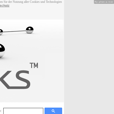
men Sie der Nutzung aller Cookies und Technologien
Hy-phen-a-tion
schutz
: