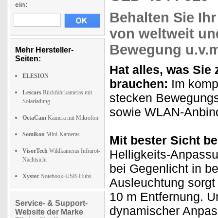
ein:
Behalten Sie Ih
von weltweit
und
Bewegung
u.v.m
Mehr Hersteller-
Seiten:
Hat alles, was Si
ELESION
brauchen:
Im komp
Lescars
Rückfahrkameras mit
stecken Bewegungs
Solarladung
sowie WLAN-Anbindu
OctaCam
Kamera mit Mikrofon
Somikon
Mini-Kameras
Mit bester Sicht b
VisorTech
Wildkameras Infrarot-
Helligkeits-Anpass
Nachtsicht
bei Gegenlicht in be
Xystec
Notebook-USB-Hubs
Ausleuchtung sorgt b
10 m Entfernung. U
Service- & Support-
dynamischer Anpass
Website der Marke