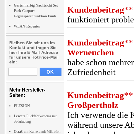
Garten farbig Nachtsicht Set
Kundenbeitrag
**
Pack Carport
Gegensprechfunktion Funk
funktioniert probl
WLAN-Repeater
Kundenbeitrag
**
Bleiben Sie mit uns im
Kontakt und tragen Sie
Werneuchen
hier Ihre E-Mail-Adresse
für unsere HotPrice-Mail
habe schon mehrere
ein:
Zufriedenheit
Mehr Hersteller-
Kundenbeitrag
**
Seiten:
Großpertholz
ELESION
Ich verwende die 
Lescars
Rückfahrkameras mit
Solarladung
während unsere Ab
OctaCam
Kamera mit Mikrofon