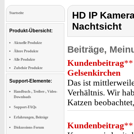
HD IP Kamer
Startseite
Nachtsicht
Produkt-Übersicht:
Aktuelle Produkte
Beiträge, Mein
Ältere Produkte
Alle Produkte
Kundenbeitrag
**
Zubehör Produkte
Gelsenkirchen
Das ist mittlerwei
Support-Elemente:
Verhältnis. Wir ha
Handbuch-, Treiber-, Video-
Downloads
Katzen beobachtet,
Support-FAQs
Erfahrungen, Beiträge
Kundenbeitrag
**
Diskussions-Forum