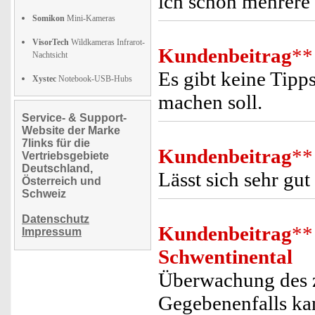
ich schon mehrere
Somikon
Mini-Kameras
VisorTech
Wildkameras Infrarot-
Kundenbeitrag
**
Nachtsicht
Es gibt keine Tipp
Xystec
Notebook-USB-Hubs
machen soll.
Service- & Support-
Website der Marke
7links für die
Kundenbeitrag
**
Vertriebsgebiete
Deutschland,
Lässt sich sehr gu
Österreich und
Schweiz
Datenschutz
Kundenbeitrag
**
Impressum
Schwentinental
Überwachung des z
Gegebenenfalls ka