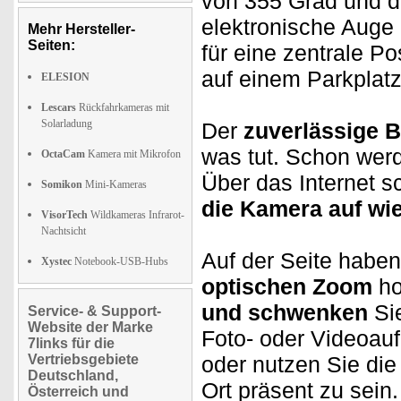
von 355 Grad und
elektronische Auge
Mehr Hersteller-
Seiten:
für eine zentrale P
auf einem Parkplatz
ELESION
Lescars
Rückfahrkameras mit
Solarladung
Der
zuverlässige 
was tut. Schon wer
OctaCam
Kamera mit Mikrofon
Über das Internet 
Somikon
Mini-Kameras
die Kamera auf wie 
VisorTech
Wildkameras Infrarot-
Nachtsicht
Auf der Seite haben
Xystec
Notebook-USB-Hubs
optischen Zoom
ho
und schwenken
Sie
Service- & Support-
Website der Marke
Foto- oder Videoauf
7links für die
Vertriebsgebiete
oder nutzen Sie die
Deutschland,
Ort präsent zu sein.
Österreich und