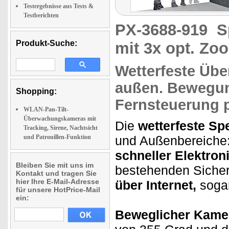
Testergebnisse aus Tests &
Testberichten
PX-3688-919
S
Produkt-Suche:
mit 3x opt. Zo
Wetterfeste
Übe
außen.
Bewegun
Shopping:
Fernsteuerung
p
WLAN-Pan-Tilt-
Überwachungskameras mit
Die
wetterfeste S
Tracking, Sirene, Nachtsicht
und Patrouillen-Funktion
und Außenbereiche: 
schneller Elektroni
Bleiben Sie mit uns im
bestehenden Sicher
Kontakt und tragen Sie
hier Ihre E-Mail-Adresse
über Internet,
sogar
für unsere HotPrice-Mail
ein:
Beweglicher Kame