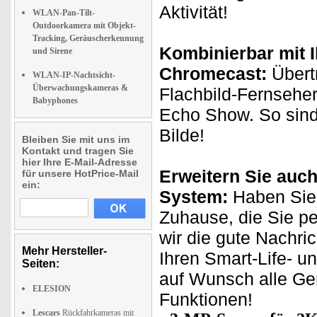
Aktivität!
WLAN-Pan-Tilt-
Outdoorkamera mit Objekt-
Tracking, Geräuscherkennung
Kombinierbar mit 
und Sirene
Chromecast:
Übertr
WLAN-IP-Nachtsicht-
Überwachungskameras &
Flachbild-Fernseher
Babyphones
Echo Show. So sind
Bilde!
Bleiben Sie mit uns im
Kontakt und tragen Sie
hier Ihre E-Mail-Adresse
Erweitern Sie auch
für unsere HotPrice-Mail
ein:
System:
Haben Sie 
Zuhause, die Sie p
wir die gute Nachri
Mehr Hersteller-
Ihren Smart-Life- u
Seiten:
auf Wunsch alle Ge
ELESION
Funktionen!
Lescars
Rückfahrkameras mit