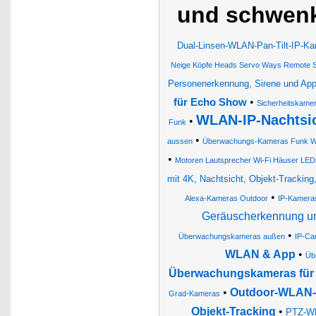
und schwenk
Dual-Linsen-WLAN-Pan-Tilt-IP-Kam
Neige Köpfe Heads Servo Ways Remote S
Personenerkennung, Sirene und Ap
•
für Echo Show
Sicherheitskame
WLAN-IP-Nachtsi
•
Funk
•
aussen
Überwachungs-Kameras Funk 
•
Motoren Lautsprecher Wi-Fi Häuser LED
mit 4K, Nachtsicht, Objekt-Tracking,
•
Alexa-Kameras Outdoor
IP-Kameras
Geräuscherkennung u
•
Überwachungskameras außen
IP-Ca
WLAN & App
•
Üb
Überwachungskameras für 
•
Outdoor-WLAN-I
Grad-Kameras
Objekt-Tracking
•
PTZ-WL