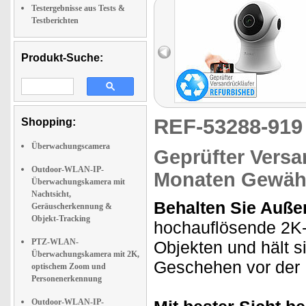
Testergebnisse aus Tests &
Testberichten
Produkt-Suche:
REF-53288-91
Shopping:
Überwachungscamera
Geprüfter Versa
Outdoor-WLAN-IP-
Monaten Gewähr
Überwachungskamera mit
Nachtsicht,
Behalten Sie Auße
Geräuscherkennung &
Objekt-Tracking
hochauflösende 2K
PTZ-WLAN-
Objekten und hält s
Überwachungskamera mit 2K,
Geschehen vor der L
optischem Zoom und
Personenerkennung
Outdoor-WLAN-IP-