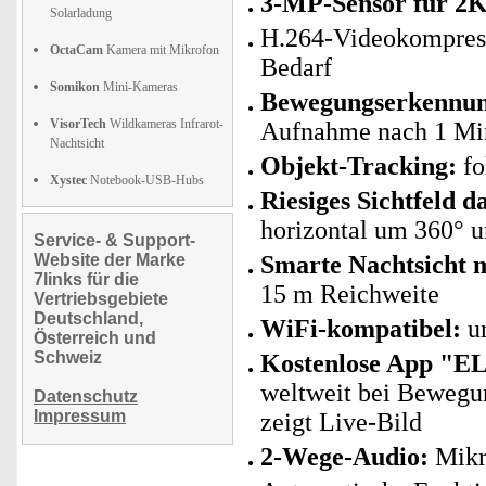
3-MP-Sensor für 2K
Solarladung
H.264-Videokompress
OctaCam
Kamera mit Mikrofon
Bedarf
Somikon
Mini-Kameras
Bewegungserkennung
VisorTech
Wildkameras Infrarot-
Aufnahme nach 1 Mi
Nachtsicht
Objekt-Tracking:
fo
Xystec
Notebook-USB-Hubs
Riesiges Sichtfeld 
horizontal um 360° u
Service- & Support-
Website der Marke
Smarte Nachtsicht m
7links für die
15 m Reichweite
Vertriebsgebiete
Deutschland,
WiFi-kompatibel:
un
Österreich und
Schweiz
Kostenlose App "E
weltweit bei Bewegu
Datenschutz
Impressum
zeigt Live-Bild
2-Wege-Audio:
Mikro