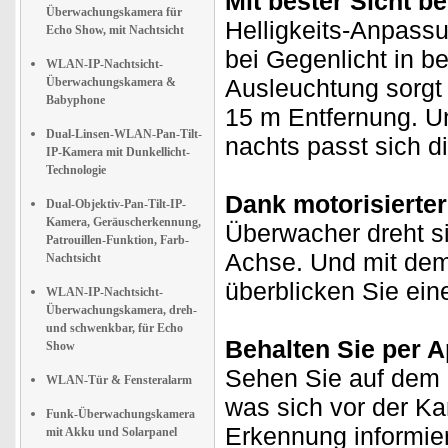
Mit bester Sicht b
Überwachungskamera für
Helligkeits-Anpass
Echo Show, mit Nachtsicht
bei Gegenlicht in be
WLAN-IP-Nachtsicht-
Ausleuchtung sorgt b
Überwachungskamera &
Babyphone
15 m Entfernung. U
Dual-Linsen-WLAN-Pan-Tilt-
nachts passt sich d
IP-Kamera mit Dunkellicht-
Technologie
Dank motorisierter 
Dual-Objektiv-Pan-Tilt-IP-
Kamera, Geräuscherkennung,
Überwacher dreht si
Patrouillen-Funktion, Farb-
Achse. Und mit dem
Nachtsicht
überblicken Sie ein
WLAN-IP-Nachtsicht-
Überwachungskamera, dreh-
und schwenkbar, für Echo
Behalten Sie per A
Show
Sehen Sie auf dem D
WLAN-Tür & Fensteralarm
was sich vor der K
Funk-Überwachungskamera
Erkennung informie
mit Akku und Solarpanel