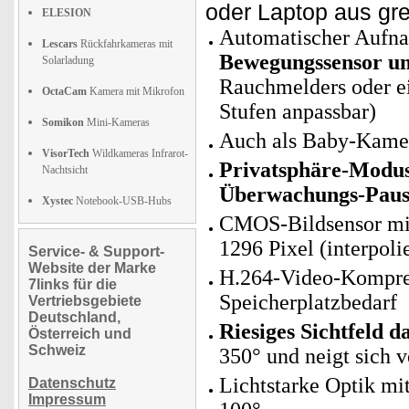
oder Laptop aus gr
ELESION
Automatischer Aufna
Lescars
Rückfahrkameras mit
Bewegungssensor u
Solarladung
Rauchmelders oder ei
OctaCam
Kamera mit Mikrofon
Stufen anpassbar)
Somikon
Mini-Kameras
Auch als Baby-Kamer
VisorTech
Wildkameras Infrarot-
Privatsphäre-Modus:
Nachtsicht
Überwachungs-Pau
Xystec
Notebook-USB-Hubs
CMOS-Bildsensor mit
1296 Pixel (interpolie
Service- & Support-
Website der Marke
H.264-Video-Kompress
7links für die
Speicherplatzbedarf
Vertriebsgebiete
Deutschland,
Riesiges Sichtfeld 
Österreich und
Schweiz
350° und neigt sich 
Lichtstarke Optik mi
Datenschutz
Impressum