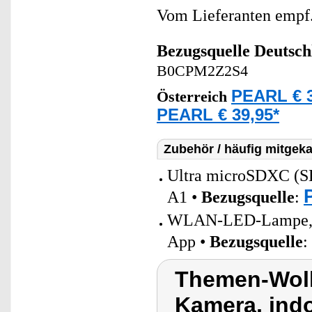
Vom Lieferanten emp
Bezugsquelle
Deutsch
B0CPM2Z2S4
PEARL € 3
Österreich
PEARL € 39,95*
Zubehör / häufig mitgeka
Ultra microSDXC (
A1 •
Bezugsquelle
:
WLAN-LED-Lampe, E2
App •
Bezugsquelle
:
Themen-Wol
Kamera, ind