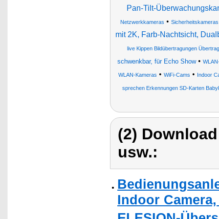
Pan-Tilt-Überwachungskame
•
Netzwerkkameras
Sicherheitskameras
mit 2K, Farb-Nachtsicht, Du
live Kippen Bildübertragungen Übertra
•
schwenkbar, für Echo Show
WLAN-
•
•
WLAN-Kameras
WiFi-Cams
Indoor C
sprechen Erkennungen SD-Karten Baby
(2) Download
usw.:
Bedienungsanlei
Indoor Camera,
ELESION-Übers