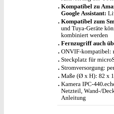
Kompatibel zu Amaz
Google Assistant:
Li
Kompatibel zum Sma
und Tuya-Geräte kö
kombiniert werden
Fernzugriff auch üb
ONVIF-kompatibel: n
Steckplatz für micro
Stromversorgung: p
Maße (Ø x H): 82 x 
Kamera IPC-440.ech
Netzteil, Wand-/Dec
Anleitung