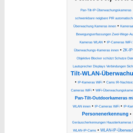
Pan-Tilt-IP-Überwachungskameras
schwenkbare neigbare PIR automatisch
•
Überwachung Kameras innen
Kameraa
Bewegungserfassungen Zwei-Wege-Au
•
Kameras WLAN
IP-Cameras WiFi 
•
2K-IP
Überwachungs-Kameras innen
Objektive Blocker schützt Schutze D
Lautsprecher Displays Verbindungen Sich
Tilt-WLAN-Überwachu
•
•
IP-Kameras WiFi
Cams IR-Nachtsic
•
Cameras WiFi
WiFi-Überwachungskame
Pan-Tilt-Outdoorkameras mi
•
•
WLAN innen
IP-Cameras WiFi
IP-Ka
Personenerkennung
•
Geräuscherkennungen Haustierkameras
•
WLAN-IP-Überwach
WLAN-IP-Cams