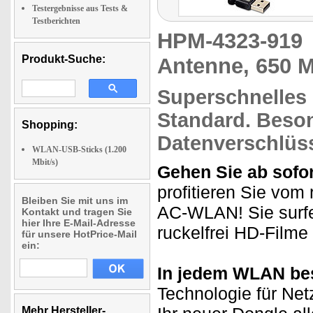
Testergebnisse aus Tests &
Testberichten
HPM-4323-91
Produkt-Suche:
Antenne, 650 M
Superschnelles
Standard.
Beso
Shopping:
Datenverschlüs
WLAN-USB-Sticks (1.200
Mbit/s)
Gehen Sie ab sofor
profitieren Sie vom
Bleiben Sie mit uns im
AC-WLAN! Sie surfen
Kontakt und tragen Sie
hier Ihre E-Mail-Adresse
ruckelfrei HD-Filme
für unsere HotPrice-Mail
ein:
In jedem WLAN be
Technologie für Net
Mehr Hersteller-