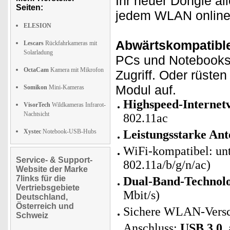
Ihr neuer Dongle al
Seiten:
jedem WLAN online
ELESION
Abwärtskompatible
Lescars
Rückfahrkameras mit
Solarladung
PCs und Notebooks
OctaCam
Kamera mit Mikrofon
Zugriff. Oder rüst
Modul auf.
Somikon
Mini-Kameras
Highspeed-Internet
VisorTech
Wildkameras Infrarot-
Nachtsicht
802.11ac
Xystec
Notebook-USB-Hubs
Leistungsstarke Ant
WiFi-kompatibel: un
Service- & Support-
802.11a/b/g/n/ac)
Website der Marke
7links für die
Dual-Band-Technolo
Vertriebsgebiete
Mbit/s)
Deutschland,
Österreich und
Sichere WLAN-Vers
Schweiz
Anschluss:
USB 3.0,