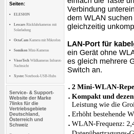
einfach die Taste u
Seiten:
Verbindung unterei
ELESION
dem WLAN suchen n
gleichzeitig unkomp
Lescars
Rückfahrkameras mit
Solarladung
OctaCam
Kamera mit Mikrofon
LAN-Port für kabe
Somikon
Mini-Kameras
ein Gerät ohne WLA
es gleich mehrere G
VisorTech
Wildkameras Infrarot-
Nachtsicht
Switch an.
Xystec
Notebook-USB-Hubs
2 Mini-WLAN-Repea
Service- & Support-
Kompakt und dezen
Website der Marke
Leistung wie die Gr
7links für die
Vertriebsgebiete
Erhöht bestehende W
Deutschland,
Österreich und
WLAN-Frequenz: 2,4 
Schweiz
Datenübertragungs-G