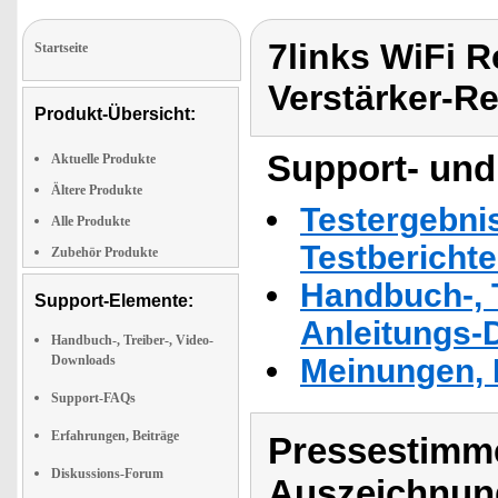
7links WiFi R
Startseite
Verstärker-R
Produkt-Übersicht:
Support- und
Aktuelle Produkte
Ältere Produkte
Testergebni
Alle Produkte
Testbericht
Zubehör Produkte
Handbuch-, T
Support-Elemente:
Anleitungs-
Handbuch-, Treiber-, Video-
Downloads
Meinungen, 
Support-FAQs
Erfahrungen, Beiträge
Pressestimme
Diskussions-Forum
Auszeichnun