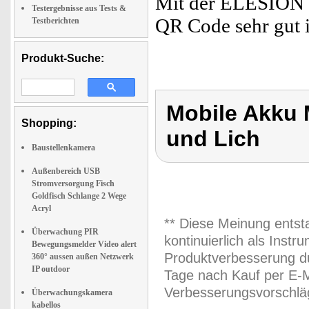
Mit der ELESION -
Testergebnisse aus Tests &
QR Code sehr gut
Testberichten
Produkt-Suche:
Mobile Akku 
Shopping:
und Lich
Baustellenkamera
Außenbereich USB
Stromversorgung Fisch
Goldfisch Schlange 2 Wege
Acryl
** Diese Meinung entst
Überwachung PIR
kontinuierlich als Inst
Bewegungsmelder Video alert
Produktverbesserung du
360° aussen außen Netzwerk
IP outdoor
Tage nach Kauf per E-M
Verbesserungsvorschläg
Überwachungskamera
kabellos