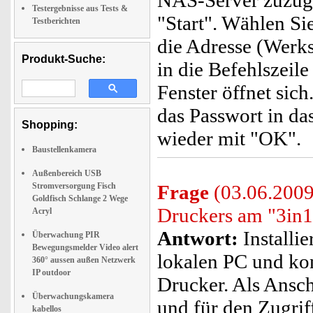
NAS-Server zuzugre
Testergebnisse aus Tests &
"Start". Wählen Si
Testberichten
die Adresse (Werks
Produkt-Suche:
in die Befehlszeile
Fenster öffnet si
das Passwort in da
Shopping:
wieder mit "OK".
Baustellenkamera
Außenbereich USB
Stromversorgung Fisch
Frage
(03.06.2009)
Goldfisch Schlange 2 Wege
Druckers am "3in1
Acryl
Antwort:
Installie
Überwachung PIR
Bewegungsmelder Video alert
lokalen PC und kon
360° aussen außen Netzwerk
IP outdoor
Drucker. Als Ansch
Überwachungskamera
und für den Zugrif
kabellos