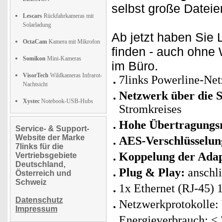
selbst große Dateien
Lescars
Rückfahrkameras mit
Solarladung
Ab jetzt haben Sie
OctaCam
Kamera mit Mikrofon
finden - auch ohn
Somikon
Mini-Kameras
im Büro.
VisorTech
Wildkameras Infrarot-
7links Powerline-Net
Nachtsicht
Netzwerk über die S
Xystec
Notebook-USB-Hubs
Stromkreises
Hohe Übertragungsr
Service- & Support-
Website der Marke
AES-Verschlüsselung
7links für die
Koppelung der Adap
Vertriebsgebiete
Deutschland,
Plug & Play:
anschli
Österreich und
Schweiz
1x Ethernet (RJ-45) 
Datenschutz
Netzwerkprotokolle:
Impressum
Energieverbrauch: ≤ 