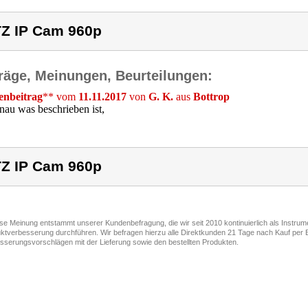
Z IP Cam 960p
räge, Meinungen, Beurteilungen:
nbeitrag
** vom
11.11.2017
von
G. K.
aus
Bottrop
nau was beschrieben ist,
Z IP Cam 960p
ese Meinung entstammt unserer Kundenbefragung, die wir seit 2010 kontinuierlich als Instru
ktverbesserung durchführen. Wir befragen hierzu alle Direktkunden 21 Tage nach Kauf per E
sserungsvorschlägen mit der Lieferung sowie den bestellten Produkten.