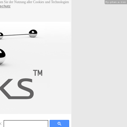
men Sie der Nutzung aller Cookies und Technologien
Hy-phen-a-tion
schutz
: