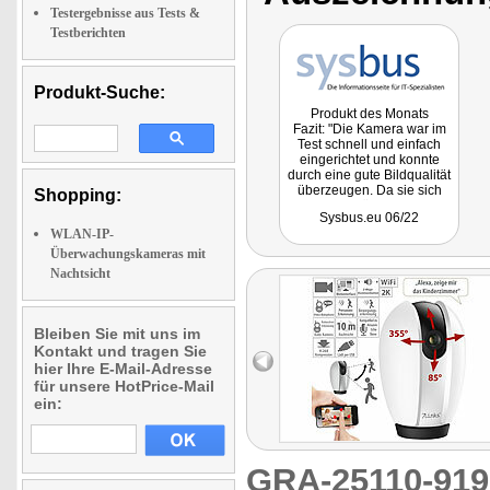
Testergebnisse aus Tests &
Testberichten
Produkt-Suche:
Produkt des Monats
Fazit: "Die Kamera war im
Test schnell und einfach
eingerichtet und konnte
durch eine gute Bildqualität
überzeugen. Da sie sich
Shopping:
schwenken lässt, eignet sie
Sysbus.eu 06/22
sich zur Überwachung
WLAN-IP-
großer Räume, ohne dabei
das Bild übermäßig zu
Überwachungskameras mit
verzerren. Die
Nachtsicht
Bewegungsverfolgungsfunktion
arbeitete im Test
einwandfrei. Außerdem
kann man sagen, dass die
Bleiben Sie mit uns im
Kamera über ein
Kontakt und tragen Sie
hervorragendes
hier Ihre E-Mail-Adresse
Preis/Leistungsverhältnis
für unsere HotPrice-Mail
verfügt."
ein:
GRA-25110-91