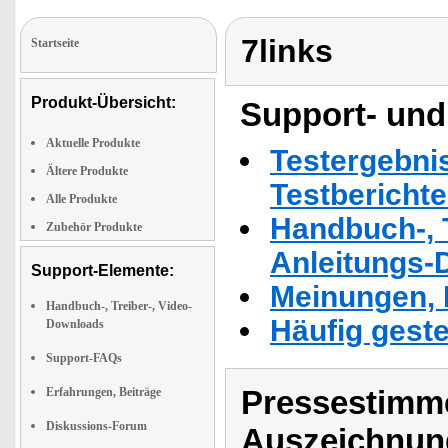
7links
Startseite
Produkt-Übersicht:
Support- und
Aktuelle Produkte
Testergebni
Ältere Produkte
Testbericht
Alle Produkte
Handbuch-, T
Zubehör Produkte
Anleitungs-
Support-Elemente:
Meinungen, 
Handbuch-, Treiber-, Video-
Häufig geste
Downloads
Support-FAQs
Pressestimme
Erfahrungen, Beiträge
Diskussions-Forum
Auszeichnun