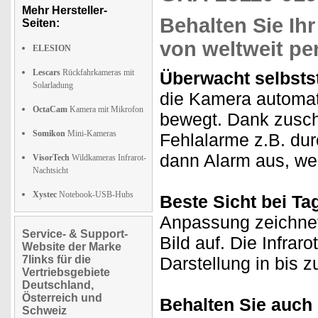
Mehr Hersteller-
Behalten Sie Ihr
Seiten:
von weltweit pe
ELESION
Lescars
Rückfahrkameras mit
Überwacht selbsts
Solarladung
die Kamera automati
OctaCam
Kamera mit Mikrofon
bewegt. Dank zusc
Somikon
Mini-Kameras
Fehlalarme z.B. dur
dann Alarm aus, we
VisorTech
Wildkameras Infrarot-
Nachtsicht
Xystec
Notebook-USB-Hubs
Beste Sicht bei Ta
Anpassung zeichnet
Service- & Support-
Bild auf. Die Infrar
Website der Marke
7links für die
Darstellung in bis 
Vertriebsgebiete
Deutschland,
Österreich und
Behalten Sie auch 
Schweiz