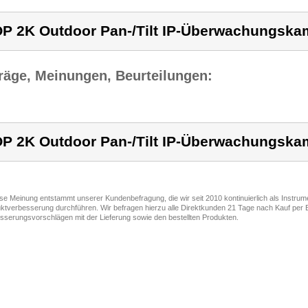
P 2K Outdoor Pan-/Tilt IP-Überwachungska
räge, Meinungen, Beurteilungen:
P 2K Outdoor Pan-/Tilt IP-Überwachungska
ese Meinung entstammt unserer Kundenbefragung, die wir seit 2010 kontinuierlich als Instru
ktverbesserung durchführen. Wir befragen hierzu alle Direktkunden 21 Tage nach Kauf per E
sserungsvorschlägen mit der Lieferung sowie den bestellten Produkten.