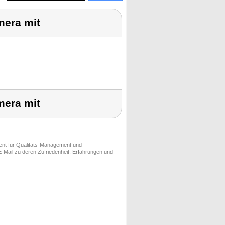
mera mit
mera mit
ment für Qualitäts-Management und
-Mail zu deren Zufriedenheit, Erfahrungen und