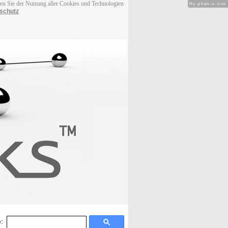
men Sie der Nutzung aller Cookies und Technologien
Hy-phen-a-tion
schutz
: