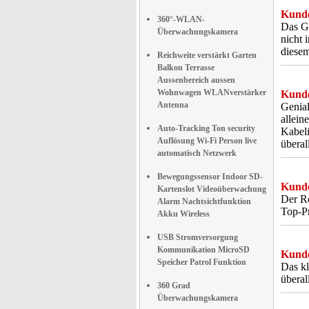
Kunde
360°-WLAN-
Das Ge
Überwachungskamera
nicht 
diesem
Reichweite verstärkt Garten
Balkon Terrasse
Aussenbereich aussen
Wohnwagen WLANverstärker
Kunde
Antenna
Genial
allein
Auto-Tracking Ton security
Kabeli
Auflösung Wi-Fi Person live
übera
automatisch Netzwerk
Bewegungssensor Indoor SD-
Kunde
Kartenslot Videoüberwachung
Der Ro
Alarm Nachtsichtfunktion
Top-Pr
Akku Wireless
USB Stromversorgung
Kommunikation MicroSD
Kunde
Speicher Patrol Funktion
Das kl
überal
360 Grad
Überwachungskamera