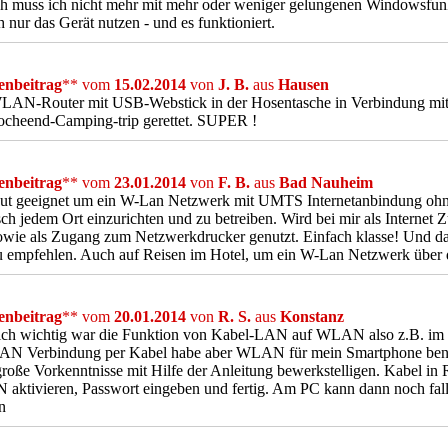
h muss ich nicht mehr mit mehr oder weniger gelungenen Windowsfun
h nur das Gerät nutzen - und es funktioniert.
nbeitrag
** vom
15.02.2014
von
J. B.
aus
Hausen
LAN-Router mit USB-Webstick in der Hosentasche in Verbindung mit
ocheend-Camping-trip gerettet. SUPER !
nbeitrag
** vom
23.01.2014
von
F. B.
aus
Bad Nauheim
gut geeignet um ein W-Lan Netzwerk mit UMTS Internetanbindung oh
sch jedem Ort einzurichten und zu betreiben. Wird bei mir als Interne
wie als Zugang zum Netzwerkdrucker genutzt. Einfach klasse! Und dab
 empfehlen. Auch auf Reisen im Hotel, um ein W-Lan Netzwerk über d
nbeitrag
** vom
20.01.2014
von
R. S.
aus
Konstanz
ich wichtig war die Funktion von Kabel-LAN auf WLAN also z.B. im 
AN Verbindung per Kabel habe aber WLAN für mein Smartphone benötige
roße Vorkenntnisse mit Hilfe der Anleitung bewerkstelligen. Kabel in
ktivieren, Passwort eingeben und fertig. Am PC kann dann noch fall
n