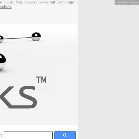
men Sie der Nutzung aller Cookies und Technologien
Hy-phen-a-tion
schutz
: