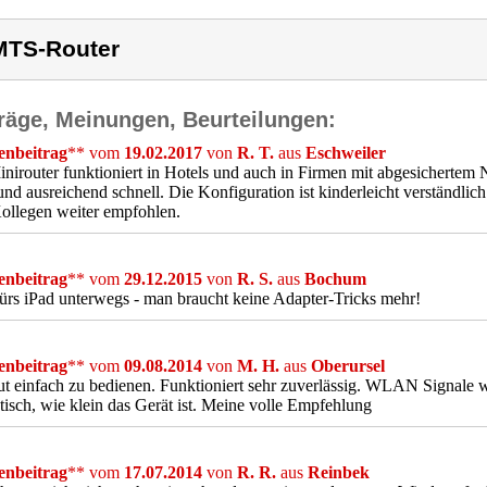
TS-Router
räge, Meinungen, Beurteilungen:
nbeitrag
** vom
19.02.2017
von
R. T.
aus
Eschweiler
nirouter funktioniert in Hotels und auch in Firmen mit abgesichertem 
 und ausreichend schnell. Die Konfiguration ist kinderleicht verständli
ollegen weiter empfohlen.
nbeitrag
** vom
29.12.2015
von
R. S.
aus
Bochum
fürs iPad unterwegs - man braucht keine Adapter-Tricks mehr!
nbeitrag
** vom
09.08.2014
von
M. H.
aus
Oberursel
t einfach zu bedienen. Funktioniert sehr zuverlässig. WLAN Signale 
tisch, wie klein das Gerät ist. Meine volle Empfehlung
nbeitrag
** vom
17.07.2014
von
R. R.
aus
Reinbek