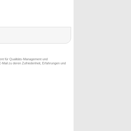
ment für Qualitäts-Management und
-Mail zu deren Zufriedenheit, Erfahrungen und