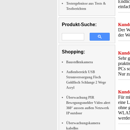
Endlic
Testergebnisse aus Tests &
einfac
Testberichten
Produkt-Suche:
Kunde
Der W
der W
Shopping:
Kunde
Sehr 
Baustellenkamera
prakti
PCs so
Außenbereich USB
Nur zu
Stromversorgung Fisch
Goldfisch Schlange 2 Wege
Acryl
Kunde
Für m
Überwachung PIR
eine L
Bewegungsmelder Video alert
ohne g
360° aussen außen Netzwerk
WLAN a
IP outdoor
werde
Überwachungskamera
kabellos