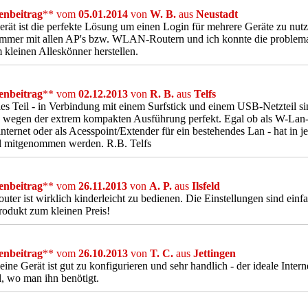
nbeitrag
** vom
05.01.2014
von
W. B.
aus
Neustadt
rät ist die perfekte Lösung um einen Login für mehrere Geräte zu nutz
immer mit allen AP's bzw. WLAN-Routern und ich konnte die problem
 kleinen Alleskönner herstellen.
nbeitrag
** vom
02.12.2013
von
R. B.
aus
Telfs
es Teil - in Verbindung mit einem Surfstick und einem USB-Netzteil s
e wegen der extrem kompakten Ausführung perfekt. Egal ob als W-Lan-
nternet oder als Acesspoint/Extender für ein bestehendes Lan - hat in 
ll mitgenommen werden. R.B. Telfs
nbeitrag
** vom
26.11.2013
von
A. P.
aus
Ilsfeld
uter ist wirklich kinderleicht zu bedienen. Die Einstellungen sind einfa
odukt zum kleinen Preis!
nbeitrag
** vom
26.10.2013
von
T. C.
aus
Jettingen
eine Gerät ist gut zu konfigurieren und sehr handlich - der ideale Inter
l, wo man ihn benötigt.