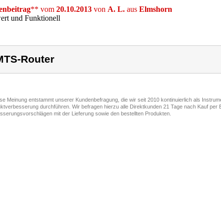
nbeitrag
** vom
20.10.2013
von
A. L.
aus
Elmshorn
ert und Funktionell
TS-Router
ese Meinung entstammt unserer Kundenbefragung, die wir seit 2010 kontinuierlich als Instru
ktverbesserung durchführen. Wir befragen hierzu alle Direktkunden 21 Tage nach Kauf per E
sserungsvorschlägen mit der Lieferung sowie den bestellten Produkten.