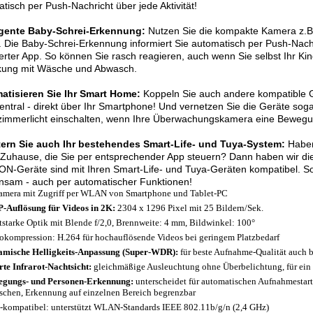
tisch per Push-Nachricht über jede Aktivität!
ligente Baby-Schrei-Erkennung:
Nutzen Sie die kompakte Kamera z.B
. Die Baby-Schrei-Erkennung informiert Sie automatisch per Push-Nac
lierter App. So können Sie rasch reagieren, auch wenn Sie selbst Ihr Ki
kung mit Wäsche und Abwasch.
atisieren Sie Ihr Smart Home:
Koppeln Sie auch andere kompatible G
zentral - direkt über Ihr Smartphone! Und vernetzen Sie die Geräte sog
mmerlicht einschalten, wenn Ihre Überwachungskamera eine Bewegung
tern Sie auch Ihr bestehendes Smart-Life- und Tuya-System:
Haben
Zuhause, die Sie per entsprechender App steuern? Dann haben wir die 
N-Geräte sind mit Ihren Smart-Life- und Tuya-Geräten kompatibel. So
nsam - auch per automatischer Funktionen!
amera mit Zugriff per WLAN von Smartphone und Tablet-PC
-Auflösung für Videos in 2K:
2304 x 1296 Pixel mit 25 Bildern/Sek.
tstarke Optik mit Blende f/2,0, Brennweite: 4 mm, Bildwinkel: 100°
okompression: H.264 für hochauflösende Videos bei geringem Platzbedarf
mische Helligkeits-Anpassung (Super-WDR):
für beste Aufnahme-Qualität auch 
te Infrarot-Nachtsicht:
gleichmäßige Ausleuchtung ohne Überbelichtung, für ein k
gungs- und Personen-Erkennung:
unterscheidet für automatischen Aufnahmestar
chen, Erkennung auf einzelnen Bereich begrenzbar
-kompatibel: unterstützt WLAN-Standards IEEE 802.11b/g/n (2,4 GHz)