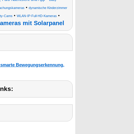
•
wachungskameras
dynamische Kinderzimmer
•
•
ity-Cams
WLAN-IP-Full-HD-Kameras
ameras mit Solarpanel
, smarte Bewegungserkennung,
inks: