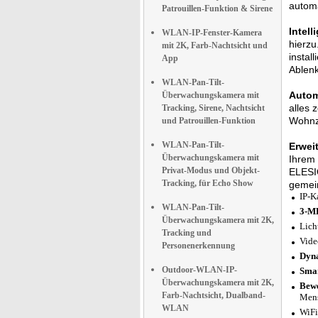
automa
Patrouillen-Funktion & Sirene
Intel
WLAN-IP-Fenster-Kamera
hierzu
mit 2K, Farb-Nachtsicht und
instal
App
Ablen
WLAN-Pan-Tilt-
Autom
Überwachungskamera mit
alles 
Tracking, Sirene, Nachtsicht
Wohnzi
und Patrouillen-Funktion
WLAN-Pan-Tilt-
Erwei
Überwachungskamera mit
Ihrem 
Privat-Modus und Objekt-
ELESIO
Tracking, für Echo Show
gemei
IP-K
WLAN-Pan-Tilt-
3-MP
Überwachungskamera mit 2K,
Lich
Tracking und
Vide
Personenerkennung
Dyna
Outdoor-WLAN-IP-
Smar
Überwachungskamera mit 2K,
Bewe
Farb-Nachtsicht, Dualband-
Mens
WLAN
WiFi