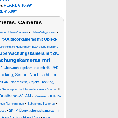
PEARL € 16,99*
le
:
L € 5,99*
meras, Cameras
•
•
ösende Videoaufnahmen
Video-Babyphones
lt-Outdoorkameras mit Objekt-
iten digitale Halterungen Babypflege Monitore
-Überwachungskamera mit 2K,
chungskameras mit
P-Überwachungskameras mit 4K UHD,
cking, Sirene, Nachtsicht und
t 4K, Nachtsicht, Objekt-Tracking,
•
e Gegensprechfunktionen Fire Alexa Amazon
, Dualband-WLAN
•
•
Kameras
Full-HD-
•
•
en Alarmierungen
Babyphone-Kameras
•
2K-IP-Überwachungskameras mit
tart
•
 Farb-Nachtsicht und App
Baby-