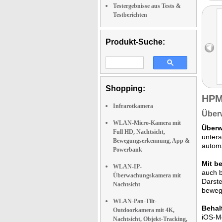
Testergebnisse aus Tests &
Testberichten
Produkt-Suche:
Shopping:
HPM
Infrarotkamera
Überw
WLAN-Micro-Kamera mit
Überw
Full HD, Nachtsicht,
unters
Bewegungserkennung, App &
automa
Powerbank
Mit b
WLAN-IP-
auch b
Überwachungskamera mit
Darste
Nachtsicht
beweg
WLAN-Pan-Tilt-
Behal
Outdoorkamera mit 4K,
iOS-Mo
Nachtsicht, Objekt-Tracking,