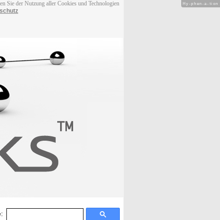
men Sie der Nutzung aller Cookies und Technologien
Hy-phen-a-tion
schutz
: