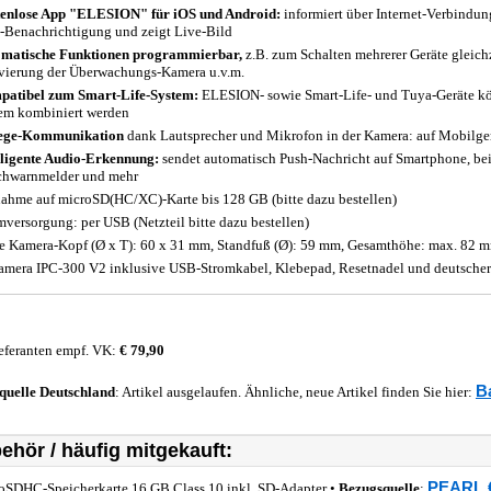
enlose App "ELESION" für iOS und Android:
informiert über Internet-Verbindu
-Benachrichtigung und zeigt Live-Bild
matische Funktionen programmierbar,
z.B. zum Schalten mehrerer Geräte gleichz
vierung der Überwachungs-Kamera u.v.m.
atibel zum Smart-Life-System:
ELESION- sowie Smart-Life- und Tuya-Geräte k
em kombiniert werden
ege-Kommunikation
dank Lautsprecher und Mikrofon in der Kamera: auf Mobilgerä
lligente Audio-Erkennung:
sendet automatisch Push-Nachricht auf Smartphone, be
hwarnmelder und mehr
ahme auf microSD(HC/XC)-Karte bis 128 GB (bitte dazu bestellen)
mversorgung: per USB (Netzteil bitte dazu bestellen)
 Kamera-Kopf (Ø x T): 60 x 31 mm, Standfuß (Ø): 59 mm, Gesamthöhe: max. 82 m
amera IPC-300 V2 inklusive USB-Stromkabel, Klebepad, Resetnadel und deutscher
eferanten empf. VK:
€ 79,90
B
quelle
Deutschland
: Artikel ausgelaufen. Ähnliche, neue Artikel finden Sie hier:
ehör / häufig mitgekauft:
PEARL €
oSDHC-Speicherkarte 16 GB Class 10 inkl. SD-Adapter •
Bezugsquelle
: