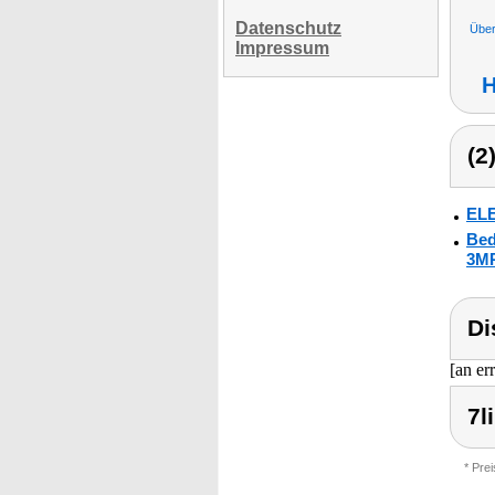
Datenschutz
Übe
Impressum
H
(2
ELE
Bed
3MP
Di
[an er
7l
* Pre