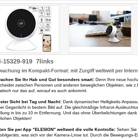
Plattform. Damit lässt sie
sich mit anderen Smart-
Home-Komponenten für
Automatisierungen nutzen.
Positiv ist auch, dass sie
sich dank Onvif-Support mit
Dritthersteller-Lösungen
wie Synology Surveillance
Station nutzen lässt."
-15329-919
7links
achung im Kompakt-Format: mit Zurgiff weltweit per Inter
achen Sie Ihr Hab und Gut besonders smart:
Denn Ihre neue hoch
cheidet zwischen Personen und anderen beweglichen Objekten, wie z.
tisch nur das auf, worauf es auch ankommt.
ester Sicht bei Tag und Nacht:
Dank dynamischer Helligkeits-Anpassu
ei Gegenlicht in bestem Bild auf. Die gleichmäßige Infrarot-Ausleuchtun
llung in bis zu 10 m Entfernung. Und das ohne Überbelichtungen dan
lichen Objekten!
ten Sie per App "ELESION" weltweit die volle Kontrolle:
Sehen Sie 
bilgeräts, was sich vor der Kamera-Linse tut. Durch die Bewegungs-E