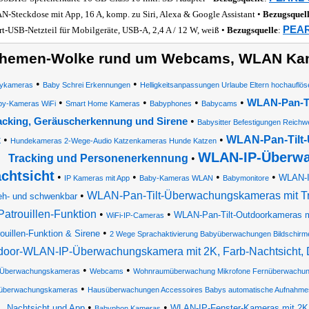
-Steckdose mit App, 16 A, komp. zu Siri, Alexa & Google Assistant •
Bezugsquel
PEAR
rt-USB-Netzteil für Mobilgeräte, USB-A, 2,4 A / 12 W, weiß •
Bezugsquelle
:
hemen-Wolke rund um Webcams, WLAN Ka
•
•
ykameras
Baby Schrei Erkennungen
Helligkeitsanpassungen Urlaube Eltern hochaufl
•
•
•
•
WLAN-Pan-Ti
by-Kameras WiFi
Smart Home Kameras
Babyphones
Babycams
•
acking, Geräuscherkennung und Sirene
Babysitter Befestigungen Reichwe
•
•
WLAN-Pan-Tilt
X
Hundekameras 2-Wege-Audio Katzenkameras Hunde Katzen
WLAN-IP-Überwa
Tracking und Personenerkennung
•
chtsicht
•
•
•
•
WLAN-I
IP Kameras mit App
Baby-Kameras WLAN
Babymonitore
•
WLAN-Pan-Tilt-Überwachungskameras mit Tra
eh- und schwenkbar
Patrouillen-Funktion
•
•
WLAN-Pan-Tilt-Outdoorkameras mi
WiFi-IP-Cameras
•
ouillen-Funktion & Sirene
2 Wege Sprachaktivierung Babyüberwachungen Bildschirm
door-WLAN-IP-Überwachungskamera mit 2K, Farb-Nachtsicht
•
•
-Überwachungskameras
Webcams
Wohnraumüberwachung Mikrofone Fernüberwachung
•
überwachungskameras
Hausüberwachungen Accessoires Babys automatische Aufnahmes
•
•
Nachtsicht und App
WLAN-IP-Fenster-Kameras mit 2K,
Babyphon Kameras