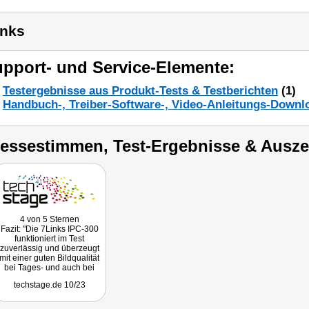
inks
pport- und Service-Elemente:
Testergebnisse aus Produkt-Tests & Testberichten
(1)
Handbuch-, Treiber-Software-, Video-Anleitungs-Downl
ressestimmen, Test-Ergebnisse & Ausz
4 von 5 Sternen
Fazit: "Die 7Links IPC-300
funktioniert im Test
zuverlässig und überzeugt
mit einer guten Bildqualität
bei Tages- und auch bei
Nachtaufnahmen. Positiv ist
techstage.de 10/23
auch die intuitive
Bedienung sowie die
Kompatibilität zur Tuya-