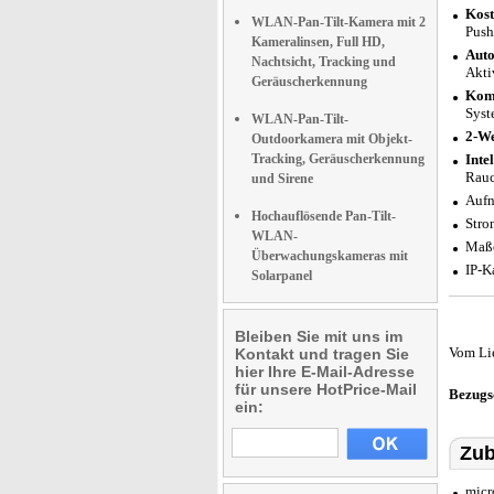
Kost
WLAN-Pan-Tilt-Kamera mit 2
Push
Kameralinsen, Full HD,
Auto
Nachtsicht, Tracking und
Akti
Geräuscherkennung
Komp
Syst
WLAN-Pan-Tilt-
2-W
Outdoorkamera mit Objekt-
Tracking, Geräuscherkennung
Inte
Rauc
und Sirene
Aufn
Hochauflösende Pan-Tilt-
Stro
WLAN-
Maße
Überwachungskameras mit
IP-K
Solarpanel
Bleiben Sie mit uns im
Vom Li
Kontakt und tragen Sie
hier Ihre E-Mail-Adresse
für unsere HotPrice-Mail
Bezugs
ein:
Zub
micr