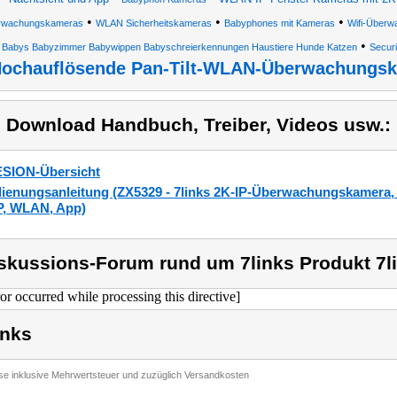
•
•
•
rwachungskameras
WLAN Sicherheitskameras
Babyphones mit Kameras
Wifi-Über
•
Babys Babyzimmer Babywippen Babyschreierkennungen Haustiere Hunde Katzen
Secur
ochauflösende Pan-Tilt-WLAN-Überwachungsk
) Download Handbuch, Treiber, Videos usw.:
SION-Übersicht
ienungsanleitung (ZX5329 - 7links 2K-IP-Überwachungskamera
, WLAN, App)
skussions-Forum rund um 7links Produkt 7l
ror occurred while processing this directive]
inks
ise inklusive Mehrwertsteuer und zuzüglich Versandkosten