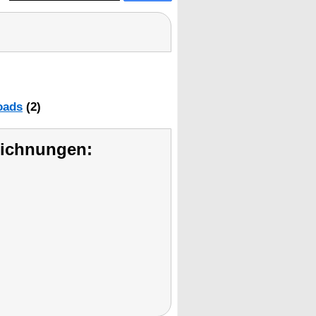
oads
(2)
eichnungen: