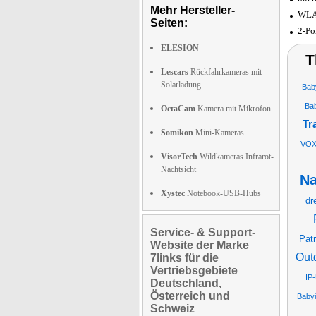
Mehr Hersteller-
WLAN
Seiten:
2-Po
ELESION
T
Lescars
Rückfahrkameras mit
Solarladung
Bab
Ba
OctaCam
Kamera mit Mikrofon
Tr
Somikon
Mini-Kameras
VO
VisorTech
Wildkameras Infrarot-
Nachtsicht
Na
Xystec
Notebook-USB-Hubs
dr
Service- & Support-
Patr
Website der Marke
Out
7links für die
Vertriebsgebiete
IP
Deutschland,
Österreich und
Baby
Schweiz