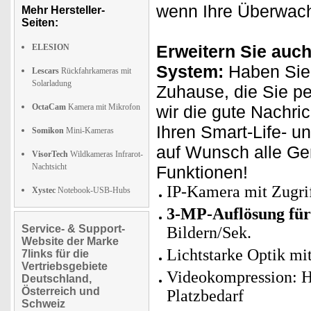
wenn Ihre Überwach
Mehr Hersteller-
Seiten:
Erweitern Sie auch
ELESION
System:
Haben Sie 
Lescars
Rückfahrkameras mit
Solarladung
Zuhause, die Sie p
OctaCam
Kamera mit Mikrofon
wir die gute Nachri
Ihren Smart-Life- u
Somikon
Mini-Kameras
auf Wunsch alle Ge
VisorTech
Wildkameras Infrarot-
Nachtsicht
Funktionen!
IP-Kamera mit Zugr
Xystec
Notebook-USB-Hubs
3-MP-Auflösung für
Service- & Support-
Bildern/Sek.
Website der Marke
Lichtstarke Optik mi
7links für die
Vertriebsgebiete
Videokompression: H
Deutschland,
Österreich und
Platzbedarf
Schweiz