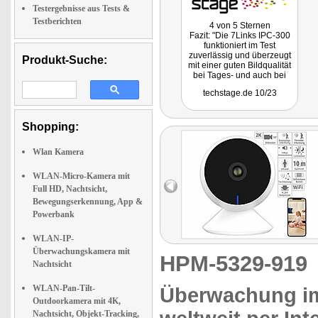
Testergebnisse aus Tests &
Testberichten
4 von 5 Sternen
Fazit: "Die 7Links IPC-300
funktioniert im Test
zuverlässig und überzeugt
Produkt-Suche:
mit einer guten Bildqualität
bei Tages- und auch bei
Nachtaufnahmen. Positiv ist
techstage.de 10/23
auch die intuitive
Bedienung sowie die
Kompatibilität zur Tuya-
Plattform. Damit lässt sie
Shopping:
sich mit anderen Smart-
Home-Komponenten für
Wlan Kamera
Automatisierungen nutzen.
Positiv ist auch, dass sie
sich dank Onvif-Support mit
WLAN-Micro-Kamera mit
Dritthersteller-Lösungen
Full HD, Nachtsicht,
wie Synology Surveillance
Bewegungserkennung, App &
Station nutzen lässt."
Powerbank
WLAN-IP-
Überwachungskamera mit
HPM-5329-91
Nachtsicht
WLAN-Pan-Tilt-
Überwachung im
Outdoorkamera mit 4K,
Nachtsicht, Objekt-Tracking,