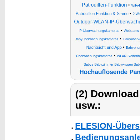
Patrouillen-Funktion
•
WiFi-
•
Patrouillen-Funktion & Sirene
2 We
Outdoor-WLAN-IP-Überwachu
•
IP-Überwachungskameras
Webcams
•
Babyüberwachungskameras
Hausüberw
•
Nachtsicht und App
Babypho
•
Überwachungskameras
WLAN Sicherh
Babys Babyzimmer Babywippen Baby
Hochauflösende Pan
(2) Download
usw.:
ELESION-Übers
Bedienungsanlei