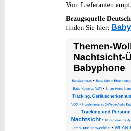
Vom Lieferanten emp
Bezugsquelle
Deutsch
Baby
finden Sie hier:
Themen-Wol
Nachtsicht-
Babyphone
•
Babykameras
Baby Schrei Erkennung
•
Baby-Kameras WiFi
Smart Home Kam
Tracking, Geräuscherkennun
•
VOX
Hundekameras 2-Wege-Audio Kat
Tracking und Person
Nachtsicht
•
IP Kameras mit A
•
WLAN-Pa
dreh- und schwenkbar