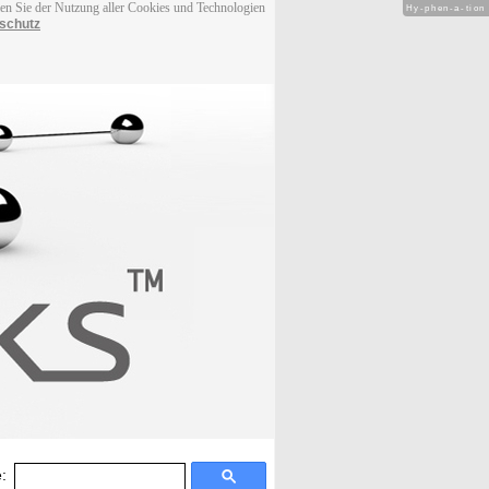
men Sie der Nutzung aller Cookies und Technologien
Hy-phen-a-tion
schutz
: