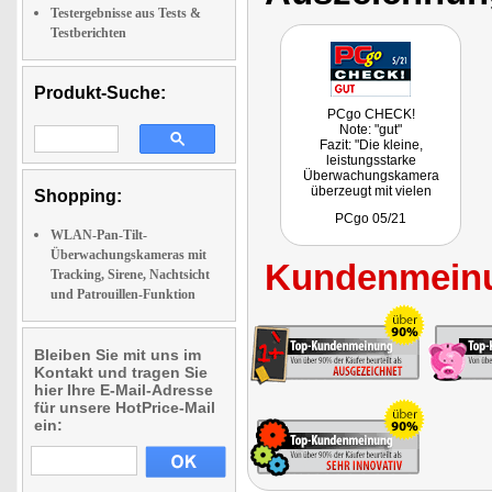
Testergebnisse aus Tests &
Testberichten
Produkt-Suche:
PCgo CHECK!
Note: "gut"
Fazit: "Die kleine,
leistungsstarke
Überwachungskamera
überzeugt mit vielen
Shopping:
Funktionen und einem
PCgo 05/21
günstigen Preis."
WLAN-Pan-Tilt-
Überwachungskameras mit
Kundenmeinu
Tracking, Sirene, Nachtsicht
und Patrouillen-Funktion
Bleiben Sie mit uns im
Kontakt und tragen Sie
hier Ihre E-Mail-Adresse
für unsere HotPrice-Mail
ein: