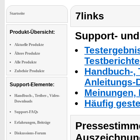
7links
Startseite
Produkt-Übersicht:
Support- und
Aktuelle Produkte
Testergebni
Ältere Produkte
Testbericht
Alle Produkte
Handbuch-, T
Zubehör Produkte
Anleitungs-
Support-Elemente:
Meinungen, 
Handbuch-, Treiber-, Video-
Häufig geste
Downloads
Support-FAQs
Pressestimme
Erfahrungen, Beiträge
Diskussions-Forum
Auszeichnun