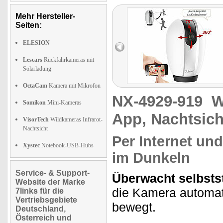
Mehr Hersteller-
Seiten:
ELESION
Lescars
Rückfahrkameras mit
Solarladung
OctaCam
Kamera mit Mikrofon
NX-4929-919
W
Somikon
Mini-Kameras
App, Nachtsich
VisorTech
Wildkameras Infrarot-
Nachtsicht
Per Internet und
Xystec
Notebook-USB-Hubs
im Dunkeln
Service- & Support-
Überwacht selbsts
Website der Marke
die Kamera automati
7links für die
Vertriebsgebiete
bewegt.
Deutschland,
Österreich und