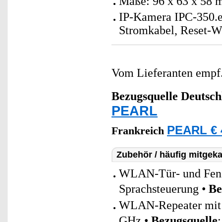
Maße: 96 x 63 x 58 
IP-Kamera IPC-350.e
Stromkabel, Reset-W
Vom Lieferanten emp
Bezugsquelle
Deutsch
PEARL
PEARL € 
Frankreich
Zubehör / häufig mitgeka
WLAN-Tür- und Fenst
Sprachsteuerung •
Be
WLAN-Repeater mit a
GHz •
Bezugsquelle