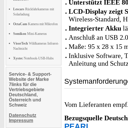
Unterstützt IEEE 80
Lescars
Rückfahrkameras mit
LCD-Display zeigt S
Solarladung
Wireless-Standard, H
OctaCam
Kamera mit Mikrofon
Integrierter Akku
lä
Somikon
Mini-Kameras
Anschluß an USB 2.0
VisorTech
Wildkameras Infrarot-
Maße: 95 x 28 x 15
Nachtsicht
Inklusive Software, 
Xystec
Notebook-USB-Hubs
Anleitung und Schut
Service- & Support-
Website der Marke
Systemanforderun
7links für die
Vertriebsgebiete
Deutschland,
Österreich und
Vom Lieferanten emp
Schweiz
Datenschutz
Bezugsquelle
Deutsch
Impressum
PEARL