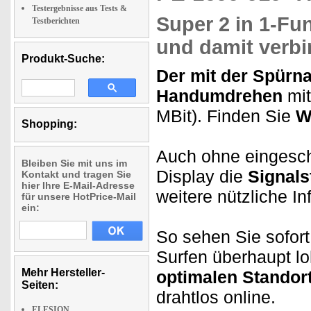
Testergebnisse aus Tests &
Super 2 in 1-Fu
Testberichten
und damit verb
Produkt-Suche:
Der mit der Spürn
Handumdrehen
mit
MBit). Finden Sie
W
Shopping:
Auch ohne eingesch
Bleiben Sie mit uns im
Display die
Signals
Kontakt und tragen Sie
hier Ihre E-Mail-Adresse
weitere nützliche I
für unsere HotPrice-Mail
ein:
So sehen Sie sofor
Surfen überhaupt l
Mehr Hersteller-
optimalen Standor
Seiten:
drahtlos online.
ELESION