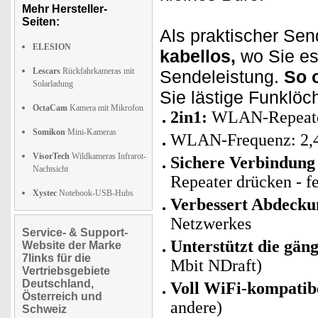
Mehr Hersteller-
Seiten:
Als praktischer Se
ELESION
kabellos,
wo Sie es 
Lescars
Rückfahrkameras mit
Sendeleistung.
So 
Solarladung
Sie lästige Funklöch
OctaCam
Kamera mit Mikrofon
2in1:
WLAN-Repeater
Somikon
Mini-Kameras
WLAN-Frequenz: 2,
VisorTech
Wildkameras Infrarot-
Sichere Verbindung
Nachtsicht
Repeater drücken - fe
Xystec
Notebook-USB-Hubs
Verbessert Abdecku
Netzwerkes
Service- & Support-
Unterstützt die gä
Website der Marke
7links für die
Mbit NDraft)
Vertriebsgebiete
Deutschland,
Voll WiFi-kompatib
Österreich und
andere)
Schweiz