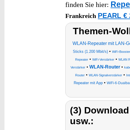
Repe
finden Sie hier:
PEARL € 
Frankreich
Themen-Wol
WLAN-Repeater mit LAN-Ge
•
Sticks (1.200 Mbit/s)
WiFi-Booste
•
•
Repeater
WiFi-Verstärker
WLAN Re
•
WLAN-Router
•
Verstärker
kab
•
•
Router
WLAN-Signalverstärker
In
•
Repeater mit App
WiFi-6-Dualb
(3) Download
usw.: