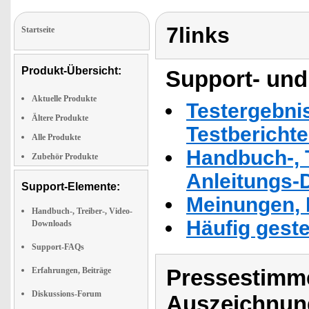
7links
Startseite
Produkt-Übersicht:
Support- und
Aktuelle Produkte
Testergebni
Ältere Produkte
Testbericht
Alle Produkte
Handbuch-, T
Zubehör Produkte
Anleitungs-
Support-Elemente:
Meinungen, 
Handbuch-, Treiber-, Video-
Häufig geste
Downloads
Support-FAQs
Pressestimme
Erfahrungen, Beiträge
Diskussions-Forum
Auszeichnun