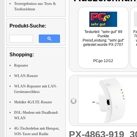
Testergebnisse aus Tests &
Testberichten
Produkt-Suche:
Testurteil: "sehr gut" 89
Fa
Punkte
7
Preis/Leistung: "sehr gut"
getestet wurde PX-2707
Shopping:
PCgo 12/12
Repeater
WLAN-Router
WLAN-Repeater mit LAN-
Geräteanschluss
Mobiler 4G/LTE-Router
DSL-Modem mit Dualband-
WLAN
4G-Tischtelefon mit Hotspot,
PX-4863-919
3
SOS-Taste und Radio