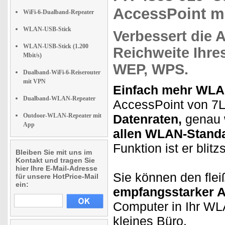
AccessPoint m
WiFi-6-Dualband-Repeater
WLAN-USB-Stick
Verbessert
die
A
WLAN-USB-Stick (1.200
Reichweite
Ihre
Mbit/s)
WEP,
WPS.
Dualband-WiFi-6-Reiserouter
mit VPN
Einfach mehr WLA
Dualband-WLAN-Repeater
AccessPoint von 7L
Outdoor-WLAN-Repeater mit
Datenraten,
genau w
App
allen WLAN-Stand
Funktion ist er blitz
Bleiben Sie mit uns im
Kontakt und tragen Sie
hier Ihre E-Mail-Adresse
Sie können den flei
für unsere HotPrice-Mail
ein:
empfangsstarker 
Computer in Ihr WLA
kleines Büro.