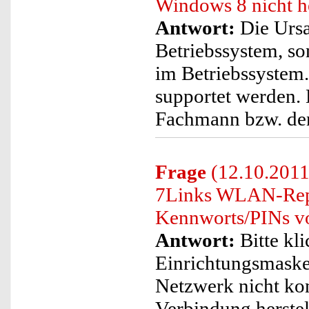
Windows 8 nicht h
Antwort:
Die Ursac
Betriebssystem, so
im Betriebssystem.
supportet werden. 
Fachmann bzw. den
Frage
(12.10.2011)
7Links WLAN-Repea
Kennworts/PINs vo
Antwort:
Bitte kli
Einrichtungsmaske
Netzwerk nicht kon
Verbindung herstel