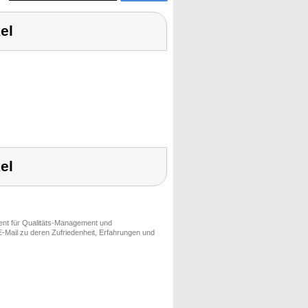
el
el
ment für Qualitäts-Management und
-Mail zu deren Zufriedenheit, Erfahrungen und