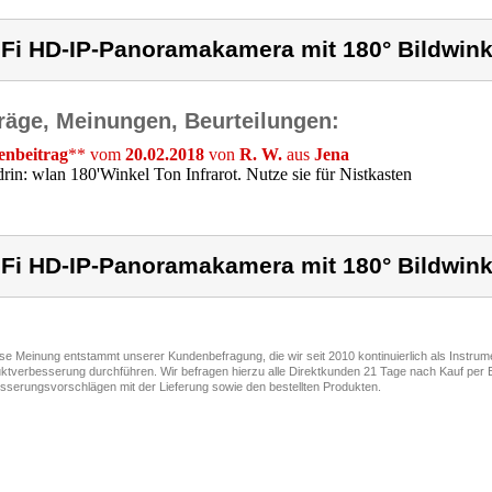
Fi HD-IP-Panoramakamera mit 180° Bildwink
räge, Meinungen, Beurteilungen:
nbeitrag
** vom
20.02.2018
von
R. W.
aus
Jena
drin: wlan 180'Winkel Ton Infrarot. Nutze sie für Nistkasten
Fi HD-IP-Panoramakamera mit 180° Bildwink
ese Meinung entstammt unserer Kundenbefragung, die wir seit 2010 kontinuierlich als Instru
ktverbesserung durchführen. Wir befragen hierzu alle Direktkunden 21 Tage nach Kauf per E
sserungsvorschlägen mit der Lieferung sowie den bestellten Produkten.