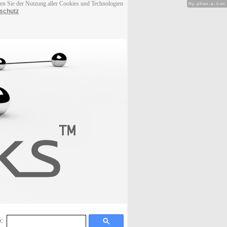
men Sie der Nutzung aller Cookies und Technologien
Hy-phen-a-tion
schutz
: