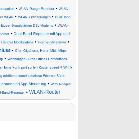
•
•
esspoints
WLAN-Range-Extender
WLAN-
•
•
ker WLAN
WLAN-Erweiterungen
Dual Band
•
s Häuser Signalstärken DSL Modems
WLAN-
•
Dual-Band-Repeater mit App und
peater
•
•
 Handys Mobiltelefone
Internet-Verstärker
•
hluss
Ghz, Gigahertz, Hertz, Mbit, Mbps
•
pp
Wohnungen Büros Offices Homeoffices
•
WiFi-
e Home Funk port surfen Router speed
g erhöhen extend kabellose Ethernet Büros
•
tennen und App-Steuerung
WPS Ranges
•
WLAN-Router
l-Band-Repeater