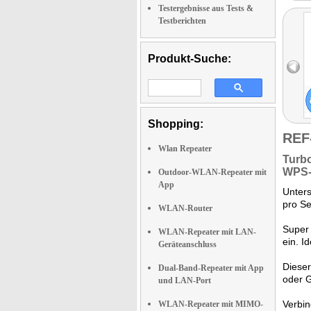
Testergebnisse aus Tests &
Testberichten
Produkt-Suche:
Shopping:
REF
Wlan Repeater
Turbo
WPS-
Outdoor-WLAN-Repeater mit
App
Unter
pro S
WLAN-Router
Super 
WLAN-Repeater mit LAN-
ein. I
Geräteanschluss
Diese
Dual-Band-Repeater mit App
oder 
und LAN-Port
Verbin
WLAN-Repeater mit MIMO-