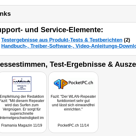
inks
pport- und Service-Elemente:
Testergebnisse aus Produkt-Tests & Testberichten
(2)
Handbuch-, Treiber-Software-, Video-Anleitungs-Downl
ressestimmen, Test-Ergebnisse & Ausz
Empfehlung der Redaktion
Fazit: "Der WLAN-Repeater
Fazit: "Mit diesem Repeater
funktioniert sehr gut
wird das Surfen zum
und lässt sich einwandfrei
Vergnügen. Er sorgt für
einrichten."
superschnelle
Internetgeschwindigkeit im
ganzen Haus und lässt sich
Framania Magazin 11/19
PocketPC.ch 11/14
auch noch ganz einfach
einrichten!"