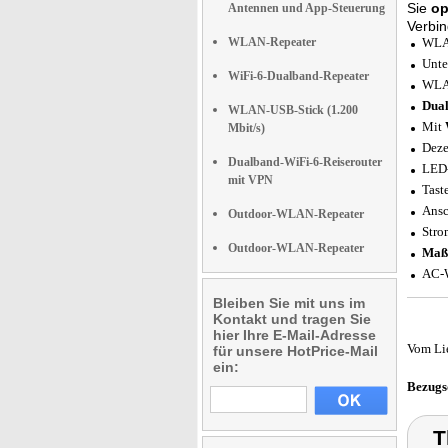
Sie
op
Antennen und App-Steuerung
Verbi
WLAN-Repeater
WLA
Unte
WiFi-6-Dualband-Repeater
WLAN
Dual
WLAN-USB-Stick (1.200
Mit
Mbit/s)
Deze
Dualband-WiFi-6-Reiserouter
LED-
mit VPN
Tast
Ansc
Outdoor-WLAN-Repeater
Stro
Outdoor-WLAN-Repeater
Maß
AC-W
Bleiben Sie mit uns im
Kontakt und tragen Sie
hier Ihre E-Mail-Adresse
Vom Li
für unsere HotPrice-Mail
ein:
Bezugs
T