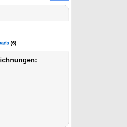
oads
(6)
eichnungen: