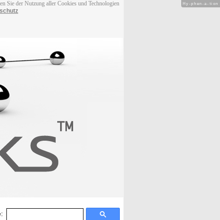
men Sie der Nutzung aller Cookies und Technologien
Hy-phen-a-tion
schutz
: