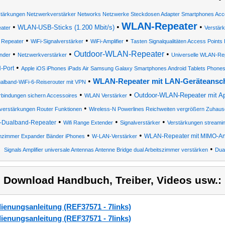
stärkungen Netzwerkverstärker Networks Netzwerke Steckdosen Adapter Smartphones Acc
WLAN-Repeater
•
•
•
WLAN-USB-Sticks (1.200 Mbit/s)
ater
Verstär
•
•
•
i Repeater
WiFi-Signalverstärker
WiFi-Amplifier
Tasten Signalqualitäten Access Point
•
•
Outdoor-WLAN-Repeater
•
nder
Netzwerkverstärker
Universelle WLAN-Re
•
-Port
Apple iOS iPhones iPads Air Samsung Galaxy Smartphones Android Tablets Phones
•
WLAN-Repeater mit LAN-Geräteansc
alband-WiFi-6-Reiserouter mit VPN
•
•
Outdoor-WLAN-Repeater mit A
rbindungen sichern Accessoires
WLAN Verstärker
•
lverstärkungen Router Funktionen
Wireless-N Powerlines Reichweiten vergrößern Zuhaus
•
•
•
-Dualband-Repeater
Wifi Range Extender
Signalverstärker
Verstärkungen streamin
•
•
WLAN-Repeater mit MIMO-An
zimmer Expander Bänder iPhones
W-LAN-Verstärker
•
Signals Amplifier universale Antennas Antenne Bridge dual Arbeitszimmer verstärken
Dua
) Download Handbuch, Treiber, Videos usw.:
ienungsanleitung (REF37571 - 7links)
ienungsanleitung (REF37571 - 7links)