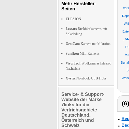
Mehr Hersteller-
Seiten:
Ver
Repe
ELESION
Wif
Lescars
Rückfahrkameras mit
Exte
Solarladung
LAN
OctaCam
Kamera mit Mikrofon
Du
Somikon
Mini-Kameras
Ve
Signa
VisorTech
Wildkameras Infrarot-
Nachtsicht
6
Xystec
Notebook-USB-Hubs
Wohn
Service- & Support-
Website der Marke
(6
7links für die
Vertriebsgebiete
Deutschland,
Bed
Österreich und
Bed
Schweiz