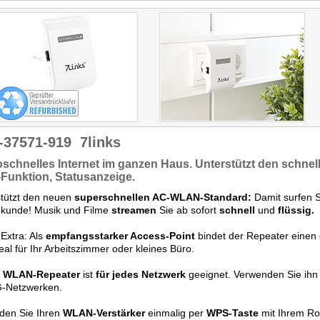
-37571-919
7links
schnelles Internet
im ganzen Haus. Unterstützt den
schnel
Funktion, Statusanzeige.
stützt den neuen
superschnellen AC-WLAN-Standard:
Damit surfen Si
ekunde! Musik und Filme
streamen
Sie ab sofort
schnell
und
flüssig.
Extra: Als
empfangsstarker Access-Point
bindet der Repeater einen
deal für Ihr Arbeitszimmer oder kleines Büro.
r
WLAN-Repeater
ist
für
jedes Netzwerk
geeignet. Verwenden Sie ihn 
G-Netzwerken.
den Sie Ihren
WLAN-Verstärker
einmalig per
WPS-Taste
mit Ihrem Rou