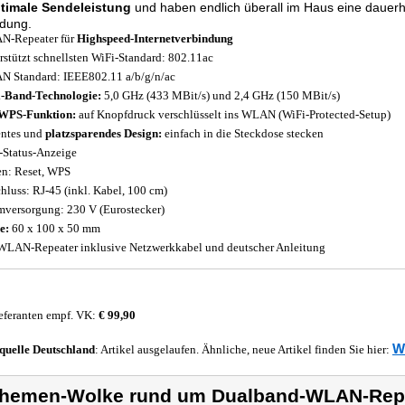
timale Sendeleistung
und haben endlich überall im Haus eine dauerh
ndung.
N-Repeater für
Highspeed-Internetverbindung
rstützt schnellsten WiFi-Standard: 802.11ac
 Standard: IEEE802.11 a/b/g/n/ac
-Band-Technologie:
5,0 GHz (433 MBit/s) und 2,4 GHz (150 MBit/s)
WPS-Funktion:
auf Knopfdruck verschlüsselt ins WLAN (WiFi-Protected-Setup)
ntes und
platzsparendes Design:
einfach in die Steckdose stecken
Status-Anzeige
en: Reset, WPS
hluss: RJ-45 (inkl. Kabel, 100 cm)
mversorgung: 230 V (Eurostecker)
e:
60 x 100 x 50 mm
LAN-Repeater inklusive Netzwerkkabel und deutscher Anleitung
eferanten empf. VK:
€ 99,90
W
quelle
Deutschland
: Artikel ausgelaufen. Ähnliche, neue Artikel finden Sie hier:
hemen-Wolke rund um Dualband-WLAN-Rep