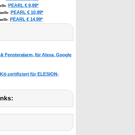
PEARL € 9,99*
elle
:
PEARL € 10,99*
uelle
:
PEARL € 14,99*
uelle
:
 Fensteralarm, für Alexa, Google
t-zertifiziert für ELESION-
inks: