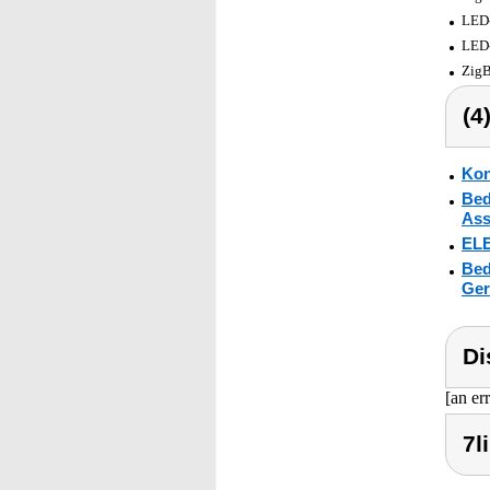
LED-
LED-
ZigB
(4
Kon
Bed
Ass
ELE
Bed
Ger
Di
[an er
7l