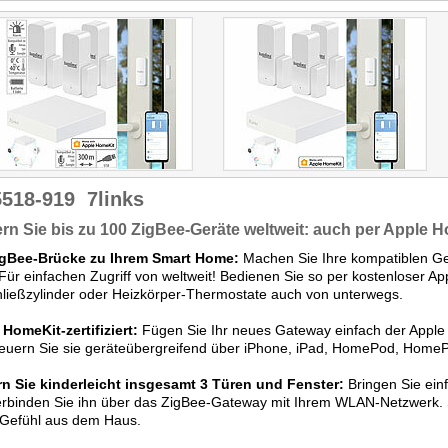
solche Geräte verlangt. So
lässt sich mit Luminea ein
recht kostengünstiges
Smarthome aufbauen."
Getestet wude ZX-5232
5518-919
7links
rn Sie bis zu 100 ZigBee-Geräte weltweit: auch per Apple 
igBee-Brücke zu Ihrem Smart Home:
Machen Sie Ihre kompatiblen Ger
 Für einfachen Zugriff von weltweit! Bedienen Sie so per kostenloser A
ließzylinder oder Heizkörper-Thermostate auch von unterwegs.
HomeKit-zertifiziert:
Fügen Sie Ihr neues Gateway einfach der Apple
euern Sie sie geräteübergreifend über iPhone, iPad, HomePod, HomeP
rn Sie kinderleicht insgesamt 3 Türen und Fenster:
Bringen Sie ein
erbinden Sie ihn über das ZigBee-Gateway mit Ihrem WLAN-Netzwerk.
 Gefühl aus dem Haus.