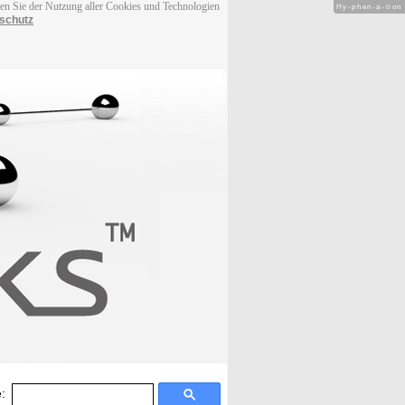
men Sie der Nutzung aller Cookies und Technologien
Hy-phen-a-tion
schutz
: