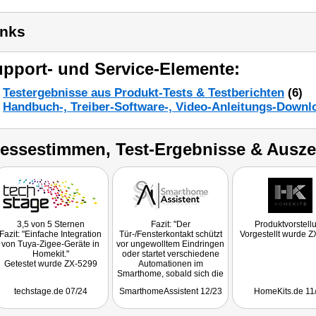
inks
pport- und Service-Elemente:
Testergebnisse aus Produkt-Tests & Testberichten
(6)
Handbuch-, Treiber-Software-, Video-Anleitungs-Downl
ressestimmen, Test-Ergebnisse & Ausz
3,5 von 5 Sternen
Fazit: "Der
Produktvorstell
Fazit: "Einfache Integration
Tür-/Fensterkontakt schützt
Vorgestellt wurde 
von Tuya-Zigee-Geräte in
vor ungewolltem Eindringen
Homekit."
oder startet verschiedene
Getestet wurde ZX-5299
Automationen im
Smarthome, sobald sich die
Tür oder das Fenster
techstage.de 07/24
SmarthomeAssistent 12/23
HomeKits.de 11
bewegt. Gerade der Preis
ist attraktiv,da die
Konkurrenz oft mehr für