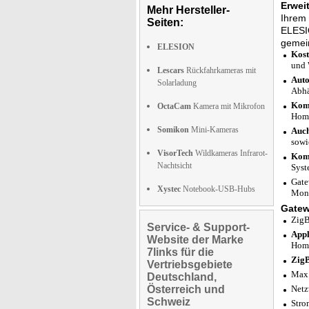
Erwei
Mehr Hersteller-
Ihrem 
Seiten:
ELESIO
gemei
ELESION
Kost
und 
Lescars
Rückfahrkameras mit
Auto
Solarladung
Abhä
Komp
OctaCam
Kamera mit Mikrofon
Home
Somikon
Mini-Kameras
Auch
sowi
VisorTech
Wildkameras Infrarot-
Komp
Nachtsicht
Syst
Gate
Xystec
Notebook-USB-Hubs
Mont
Gatew
ZigB
Service- & Support-
Appl
Website der Marke
Home
7links für die
ZigB
Vertriebsgebiete
Max.
Deutschland,
Österreich und
Netz
Schweiz
Stro