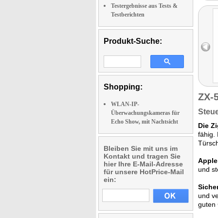
Testergebnisse aus Tests &
Testberichten
Produkt-Suche:
Shopping:
ZX-
WLAN-IP-
Steue
Überwachungskameras für
Echo Show, mit Nachtsicht
Die Z
fähig.
Türsch
Bleiben Sie mit uns im
Kontakt und tragen Sie
Apple 
hier Ihre E-Mail-Adresse
und st
für unsere HotPrice-Mail
ein:
Siche
und v
guten