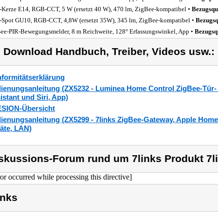
Kerze E14, RGB-CCT, 5 W (ersetzt 40 W), 470 lm, ZigBee-kompatibel •
Bezugsqu
Spot GU10, RGB-CCT, 4,8W (ersetzt 35W), 345 lm, ZigBee-kompatibel •
Bezugsq
ee-PIR-Bewegungsmelder, 8 m Reichweite, 128° Erfassungswinkel, App •
Bezugsq
) Download Handbuch, Treiber, Videos usw.:
formitätserklärung
ienungsanleitung (ZX5232 - Luminea Home Control ZigBee-Tür- &
istant und Siri, App)
SION-Übersicht
ienungsanleitung (ZX5299 - 7links ZigBee-Gateway, Apple HomeKi
äte, LAN)
skussions-Forum rund um 7links Produkt 7l
ror occurred while processing this directive]
inks