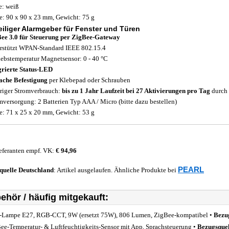
e: weiß
: 90 x 90 x 23 mm, Gewicht: 75 g
teiliger Alarmgeber für Fenster und Türen
ee 3.0 für Steuerung per ZigBee-Gateway
rstützt WPAN-Standard IEEE 802.15.4
iebstemperatur Magnetsensor: 0 - 40 °C
grierte Status-LED
ache Befestigung
per Klebepad oder Schrauben
riger Stromverbrauch:
bis zu 1 Jahr Laufzeit bei 27 Aktivierungen pro Tag
durch 
mversorgung: 2 Batterien Typ AAA / Micro (bitte dazu bestellen)
: 71 x 25 x 20 mm, Gewicht: 53 g
eferanten empf. VK:
€ 94,96
PEARL
quelle
Deutschland
: Artikel ausgelaufen. Ähnliche Produkte bei
ehör / häufig mitgekauft:
Lampe E27, RGB-CCT, 9W (ersetzt 75W), 806 Lumen, ZigBee-kompatibel •
Bezu
ee-Temperatur- & Luftfeuchtigkeits-Sensor mit App, Sprachsteuerung •
Bezugsquel