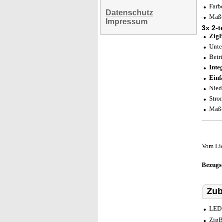
Farb
Datenschutz
Maße
Impressum
3x 2-
ZigB
Unte
Betr
Inte
Einf
Nied
Stro
Maße
Vom Li
Bezugs
Zub
LED-
ZigB