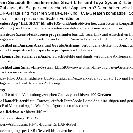
tern Sie auch Ihr bestehendes Smart-Life- und Tuya-System:
Haben
Zuhause, die Sie per entsprechender App steuern? Dann haben wir die 
N-Geräte sind mit Ihren Smart-Life- und Tuya-Geräten kompatibel. So
nsam - auch per automatischer Funktionen!
enlose App "ELESION" für alle iOS- und Android-Geräte:
zum Steuern kompatibl
Warnung bei Über- oder Unterschreiten von definierbaren Grenzwerten u.v.m.
matische Szenen-Funktionen programmierbar,
z.B. zum Ein- und Ausschalten Ih
ngigkeit von der Temperatur, zum Ein- und Ausschalten eines Entfeuchters in Abhä
atibel mit Amazon Alexa und Google Assistant:
verbundene Geräte mit Sprachu
 und kompatiblen Lautsprechern per Sprachbefehl steuern
 kompatibel zu Siri von Apple:
Sprachbefehle und damit verbundene Aktionen sind
e nutzbar
atibel zum Smart-Life-System:
ELESION- sowie Smart-Life- und Tuya-Geräte k
em kombiniert werden
way RC-300.ahk inklusive USB-Stromkabel, Netzwerkkabel (30 cm), 3 Tür- und F
agematerial und deutscher Anleitung
ay:
ee 3.0 für die Verbindung zwischen Gateway und
bis zu 100 Geräten
e HomeKit-zertifiert:
Gateway einfach Ihrer Apple Home App hinzufügen und gerä
Pod Mini und Apple Watch konfigurieren und steuern
ee-Reichweite: bis zu 300 m
 Sendeleistung: 19 dBm
werk-Anbindung: RJ-45-Buchse für LAN-Kabel
mversorgung: per USB (Netzteil bitte dazu bestellen)