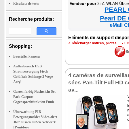
Ven­deur pour
2in1 WLAN-Über­wa­chung­ska­mera & 
Résultats de tests
PEARL €
Pearl DE 
Recherche produits:
eMall C
Elé­ments de sup­port dis­po­
2 Télé­char­ger notices, pilotes …
•
1 C
Shopping:
S
Baustellenkamera
Außenbereich USB
Stromversorgung Fisch
4 camé­ras de sur­veilla
Goldfisch Schlange 2 Wege
sées Pan-Tilt Full HD 
Acryl
av...
Garten farbig Nachtsicht Set
Pack Carport
s
Gegensprechfunktion Funk
l
m
Überwachung PIR
Bewegungsmelder Video alert
360° aussen außen Netzwerk
IP outdoor