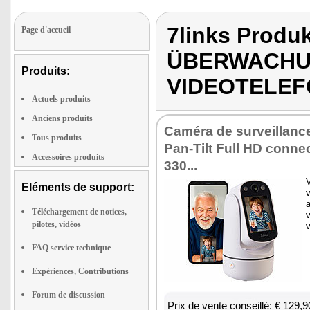
7links Produ
Page d'accueil
ÜBERWACHU
Produits:
VIDEOTELEFO
Actuels produits
Anciens produits
Caméra de sur­veillance
Tous produits
Pan-Tilt Full HD connec
Accessoires produits
330...
V
Eléments de support:
v
Téléchargement de notices,
v
pilotes, vidéos
FAQ service technique
Expériences, Contributions
Forum de discussion
Prix de vente conseillé: € 129,9