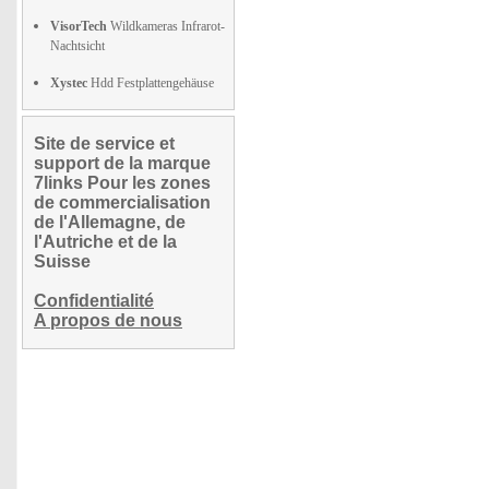
VisorTech
Wildkameras Infrarot-
Nachtsicht
Xystec
Hdd Festplattengehäuse
Site de service et
support de la marque
7links Pour les zones
de commercialisation
de l'Allemagne, de
l'Autriche et de la
Suisse
Confidentialité
A propos de nous