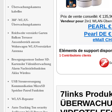
Überwachungskamera
kabellos
Prix de vente conseillé: € 135,9
360°-WLAN-
Ven­deur pour
2in1 WLAN-Über­wa­chung­ska­mera & 
Überwachungskamera
PEARL € 
Pearl DE €
Reichweite verstärkt Garten
Balkon Terrasse
eMall CH
Aussenbereich aussen
Wohnwagen WLANverstärker
Elé­ments de sup­port dis­po­
Antenna
1 Contri­bu­tions clients
Bewegungssensor Indoor SD-
S
Kartenslot Videoüberwachung
Alarm Nachtsichtfunktion
Akku Wireless
USB Stromversorgung
Kommunikation MicroSD
Speicher Patrol Funktion
7links Produ
WLAN-Repeater
ÜBERWACHU
Auto-Tracking Ton security