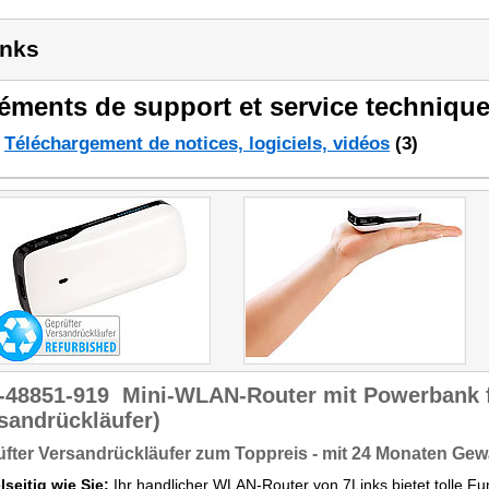
inks
éments de support et service technique
Téléchargement de notices, logiciels, vidéos
(3)
-48851-919
Mini-WLAN-Router mit Powerbank 
sandrückläufer)
fter Versandrückläufer zum Toppreis - mit 24 Monaten Gew
lseitig wie Sie:
Ihr handlicher WLAN-Router von 7Links bietet tolle Fun