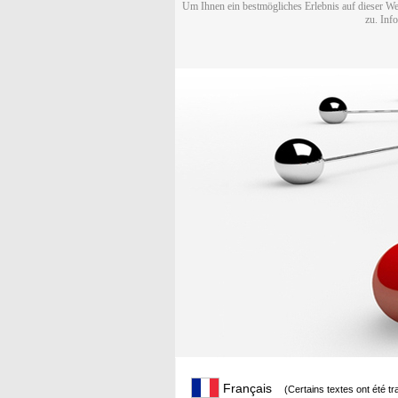
Um Ihnen ein bestmögliches Erlebnis auf dieser We
zu. Inf
Français
(Certains textes ont été t