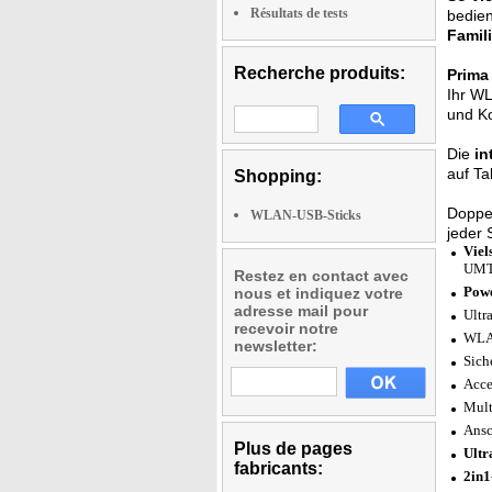
Résultats de tests
bedie
Famili
Recherche produits:
Prima
Ihr W
und Ko
Die
in
auf Ta
Shopping:
Doppel
WLAN-USB-Sticks
jeder 
Viel
UMT
Restez en contact avec
Pow
nous et indiquez votre
adresse mail pour
Ultr
recevoir notre
WLAN
newsletter:
Sich
Acce
Mult
Ansc
Plus de pages
Ultr
fabricants:
2in1