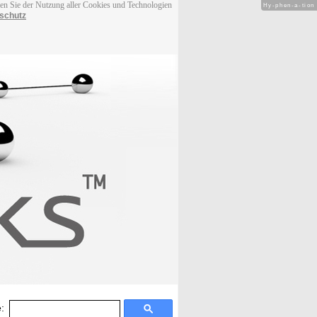
men Sie der Nutzung aller Cookies und Technologien
Hy-phen-a-tion
schutz
: