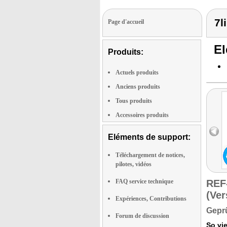
7l
Page d'accueil
El
Produits:
Actuels produits
Anciens produits
Tous produits
Accessoires produits
Eléments de support:
Téléchargement de notices,
pilotes, vidéos
FAQ service technique
REF
(Ver
Expériences, Contributions
Geprü
Forum de discussion
So vie