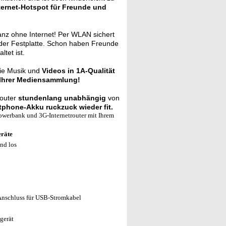
ternet-Hotspot für Freunde und
anz ohne Internet! Per WLAN sichert
der Festplatte. Schon haben Freunde
tet ist.
ie Musik und
Videos in 1A-Qualität
 Ihrer Mediensammlung!
Router
stundenlang unabhängig
von
tphone-Akku ruckzuck wieder fit.
owerbank und 3G-Internetrouter mit Ihrem
eräte
nd los
Anschluss für USB-Stromkabel
gerät