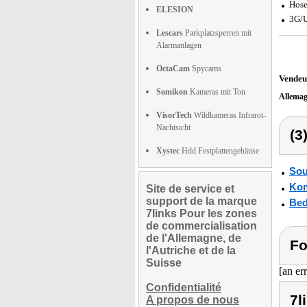
Hose
ELESION
3G/U
Lescars
Parkplatzsperren mit
Alarmanlagen
OctaCam
Spycams
Vendeu
Somikon
Kameras mit Ton
Allema
VisorTech
Wildkameras Infrarot-
Nachtsicht
(3
Xystec
Hdd Festplattengehäuse
Sou
Kom
Site de service et
support de la marque
Bed
7links Pour les zones
de commercialisation
de l'Allemagne, de
Fo
l'Autriche et de la
Suisse
[an er
Confidentialité
7l
A propos de nous