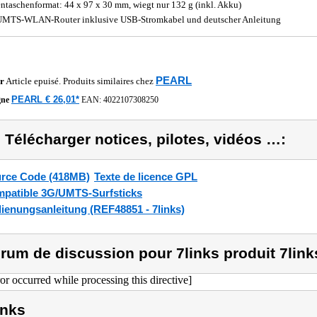
ntaschenformat: 44 x 97 x 30 mm, wiegt nur 132 g (inkl. Akku)
MTS-WLAN-Router inklusive USB-Stromkabel und deutscher Anleitung
PEARL
r
Article epuisé. Produits similaires chez
PEARL € 26,01*
gne
EAN:
4022107308250
) Télécharger notices, pilotes, vidéos …:
rce Code (418MB)
Texte de licence GPL
patible 3G/UMTS-Surfsticks
ienungsanleitung (REF48851 - 7links)
rum de discussion pour 7links produit 7link
ror occurred while processing this directive]
inks