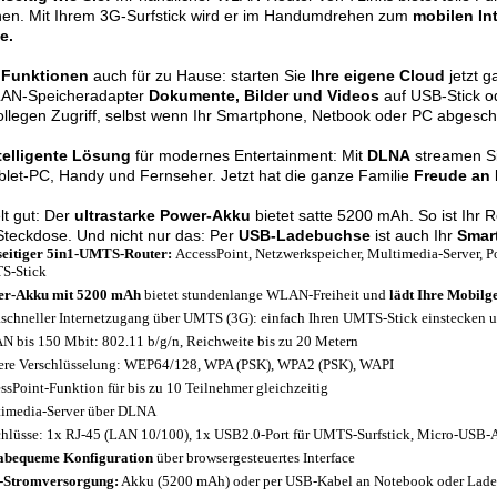
nen. Mit Ihrem 3G-Surfstick wird er im Handumdrehen zum
mobilen In
e.
 Funktionen
auch für zu Hause: starten Sie
Ihre eigene Cloud
jetzt g
LAN-Speicheradapter
Dokumente, Bilder und Videos
auf USB-Stick o
llegen Zugriff, selbst wenn Ihr Smartphone, Netbook oder PC abgeschal
telligente Lösung
für modernes Entertainment: Mit
DLNA
streamen S
blet-PC, Handy und Fernseher. Jetzt hat die ganze Familie
Freude an
t gut: Der
ultrastarke Power-Akku
bietet satte 5200 mAh. So ist Ihr 
Steckdose. Und nicht nur das: Per
USB-Ladebuchse
ist auch Ihr
Smar
seitiger 5in1-UMTS-Router:
AccessPoint, Netzwerkspeicher, Multimedia-Server,
P
S-Stick
er-Akku mit 5200 mAh
bietet stundenlange WLAN-Freiheit und
lädt Ihre Mobilg
aschneller Internetzugang über UMTS (3G): einfach Ihren UMTS-Stick einstecken u
 bis 150 Mbit: 802.11 b/g/n, Reichweite bis zu 20 Metern
ere Verschlüsselung: WEP64/128, WPA (PSK), WPA2 (PSK), WAPI
ssPoint-Funktion für bis zu 10 Teilnehmer gleichzeitig
imedia-Server über DLNA
hlüsse: 1x RJ-45 (LAN 10/100), 1x USB2.0-Port für UMTS-Surfstick, Micro-USB-
abequeme Konfiguration
über browsergesteuertes Interface
-Stromversorgung:
Akku (5200 mAh) oder per USB-Kabel an Notebook oder Lade