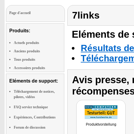
7links
Page d'accueil
Produits:
Eléments de s
Actuels produits
Résultats de
Anciens produits
Téléchargeme
Tous produits
Accessoires produits
Avis presse, 
Eléments de support:
récompenses
Téléchargement de notices,
pilotes, vidéos
FAQ service technique
Expériences, Contributions
Produktvorstellung
Forum de discussion