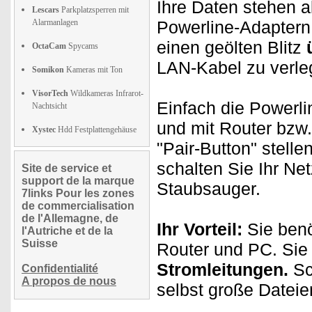
Ihre Daten stehen a
Lescars
Parkplatzsperren mit
Alarmanlagen
Powerline-Adaptern 
einen geölten Blitz
OctaCam
Spycams
LAN-Kabel zu verl
Somikon
Kameras mit Ton
VisorTech
Wildkameras Infrarot-
Einfach die Powerl
Nachtsicht
und mit Router bzw
Xystec
Hdd Festplattengehäuse
"Pair-Button" stelle
schalten Sie Ihr Ne
Site de service et
support de la marque
Staubsauger.
7links Pour les zones
de commercialisation
de l'Allemagne, de
Ihr Vorteil:
Sie benö
l'Autriche et de la
Suisse
Router und PC. Sie
Stromleitungen.
Sc
Confidentialité
A propos de nous
selbst große Dateien