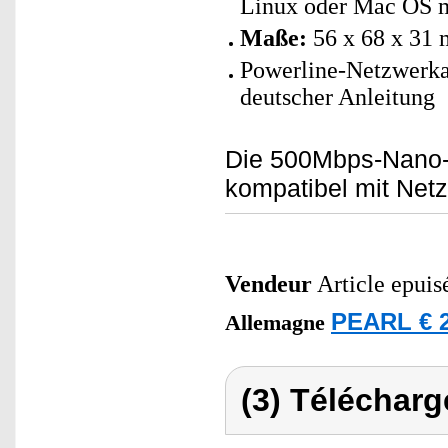
Linux oder Mac OS m
Maße:
56 x 68 x 31 
Powerline-Netzwerka
deutscher Anleitung
Die 500Mbps-Nano-P
kompatibel mit Netz
Vendeur
Article epuis
PEARL € 2
Allemagne
(3) Télécharg