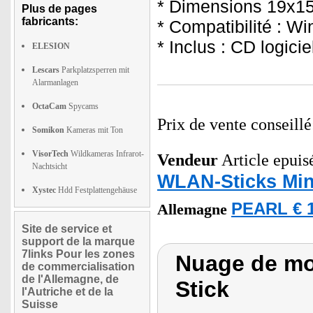
* Dimensions 19x1
Plus de pages
fabricants:
* Compatibilité : W
* Inclus : CD logicie
ELESION
Lescars
Parkplatzsperren mit
Alarmanlagen
OctaCam
Spycams
Prix de vente conseill
Somikon
Kameras mit Ton
VisorTech
Wildkameras Infrarot-
Vendeur
Article epuis
Nachtsicht
WLAN-Sticks Min
Xystec
Hdd Festplattengehäuse
PEARL € 1
Allemagne
Site de service et
support de la marque
7links Pour les zones
Nuage de mo
de commercialisation
de l'Allemagne, de
Stick
l'Autriche et de la
Suisse