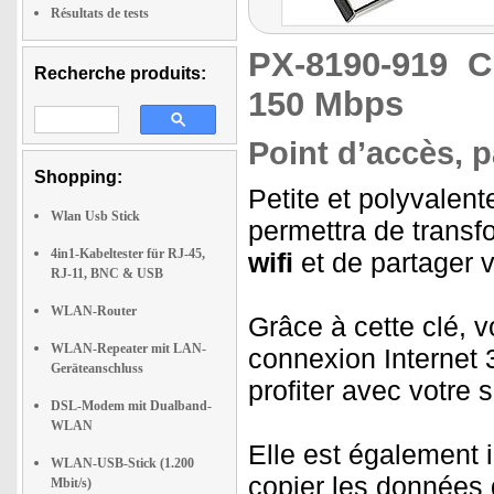
Résultats de tests
PX-8190-919
C
Recherche produits:
150 Mbps
Point d’accès, 
Shopping:
Petite et polyvalent
Wlan Usb Stick
permettra de transf
4in1-Kabeltester für RJ-45,
wifi
et de partager v
RJ-11, BNC & USB
WLAN-Router
Grâce à cette clé, 
WLAN-Repeater mit LAN-
connexion Internet 
Geräteanschluss
profiter avec votre s
DSL-Modem mit Dualband-
WLAN
Elle est également 
WLAN-USB-Stick (1.200
copier les données 
Mbit/s)