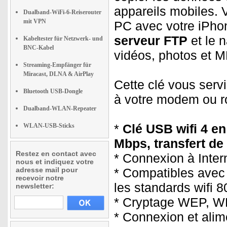
appareils mobiles. 
Dualband-WiFi-6-Reiserouter
mit VPN
PC avec votre iPhon
serveur FTP
et le 
Kabeltester für Netzwerk- und
BNC-Kabel
vidéos, photos et M
Streaming-Empfänger für
Miracast, DLNA & AirPlay
Cette clé vous serv
Bluetooth USB-Dongle
à votre modem ou ro
Dualband-WLAN-Repeater
*
Clé USB wifi 4 en
WLAN-USB-Sticks
Mbps, transfert de
Restez en contact avec
* Connexion à Intern
nous et indiquez votre
adresse mail pour
* Compatibles avec 
recevoir notre
les standards wifi 8
newsletter:
* Cryptage WEP, 
* Connexion et alim