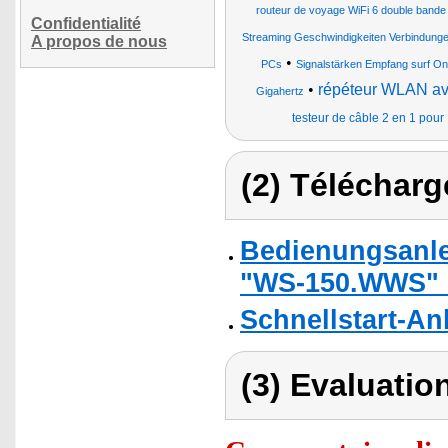
routeur de voyage WiFi 6 double band
Confidentialité
Streaming Geschwindigkeiten Verbindung
A propos de nous
•
PCs
Signalstärken Empfang surf On
•
répéteur WLAN av
Gigahertz
testeur de câble 2 en 1 pour
(2) Télécharg
Bedienungsanlei
"WS-150.WWS" 
Schnellstart-An
(3) Evaluation