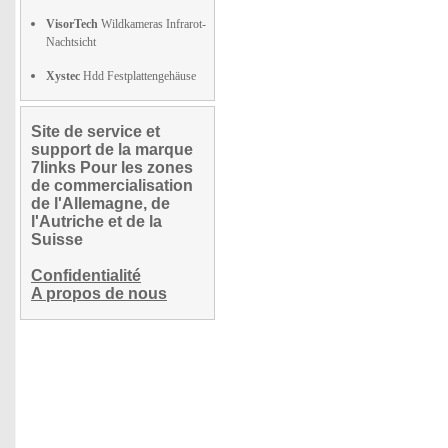
VisorTech
Wildkameras Infrarot-
Nachtsicht
Xystec
Hdd Festplattengehäuse
Site de service et
support de la marque
7links Pour les zones
de commercialisation
de l'Allemagne, de
l'Autriche et de la
Suisse
Confidentialité
A propos de nous