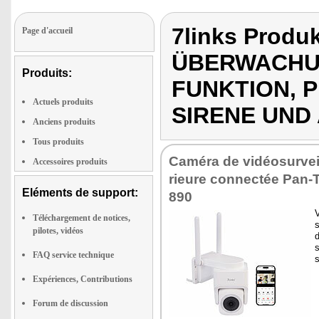
7links Prod
Page d'accueil
ÜBERWACHUN
Produits:
FUNKTION, 
Actuels produits
SIRENE UND
Anciens produits
Tous produits
Caméra de vidéo­sur­vei
Accessoires produits
rieure connec­tée Pan-T
Eléments de support:
890
V
Téléchargement de notices,
s
pilotes, vidéos
d
s
FAQ service technique
s
Expériences, Contributions
Forum de discussion