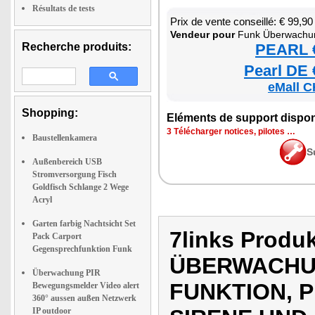
Résultats de tests
Prix de vente conseillé: € 99,90
Ven­deur pour
Funk Über­wa­chu
Recherche produits:
PEARL €
Pearl DE 
eMall C
Shopping:
Elé­ments de sup­port dis­po­
3 Télé­char­ger notices, pilotes …
Baustellenkamera
S
Außenbereich USB
Stromversorgung Fisch
Goldfisch Schlange 2 Wege
Acryl
Garten farbig Nachtsicht Set
7links Prod
Pack Carport
Gegensprechfunktion Funk
ÜBERWACHUN
Überwachung PIR
FUNKTION, 
Bewegungsmelder Video alert
360° aussen außen Netzwerk
IP outdoor