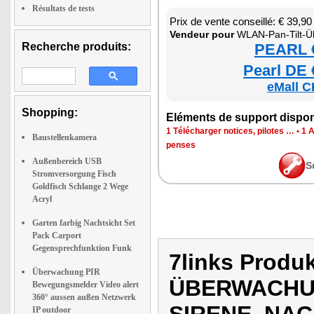
Résultats de tests
Prix de vente conseillé: € 39,90
Ven­deur pour
WLAN-Pan-Tilt-Über­wa­chung­ska­mera mit Tra­cking, 
Recherche produits:
PEARL €
Pearl DE 
eMall C
Shopping:
Elé­ments de sup­port dis­po­
1 Télé­char­ger notices, pilotes …
•
1 
Baustellenkamera
penses
Außenbereich USB
S
Stromversorgung Fisch
Goldfisch Schlange 2 Wege
Acryl
Garten farbig Nachtsicht Set
Pack Carport
Gegensprechfunktion Funk
7links Produ
Überwachung PIR
ÜBERWACHU
Bewegungsmelder Video alert
360° aussen außen Netzwerk
IP outdoor