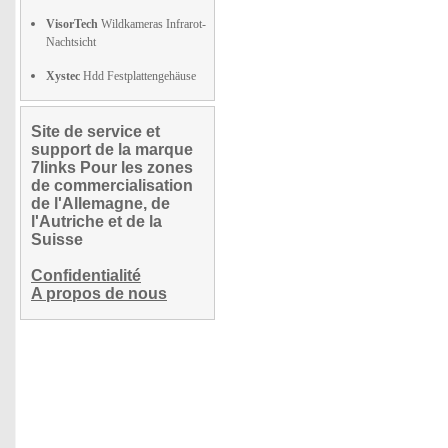
VisorTech
Wildkameras Infrarot-
Nachtsicht
Xystec
Hdd Festplattengehäuse
Site de service et
support de la marque
7links Pour les zones
de commercialisation
de l'Allemagne, de
l'Autriche et de la
Suisse
Confidentialité
A propos de nous