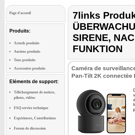
7links Produ
Page d'accueil
ÜBERWACHU
Produits:
SIRENE, NA
Actuels produits
FUNKTION
Anciens produits
Tous produits
Caméra de sur­veillance
Accessoires produits
Pan-Tilt 2K connec­tée
Eléments de support:
D
Téléchargement de notices,
v
pilotes, vidéos
d
f
FAQ service technique
p
Expériences, Contributions
Forum de discussion