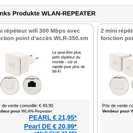
inks Produkte WLAN-REPEATER
i répé­teur wifi 300 Mbps avec
2 mini répé­
c­tion point d'ac­cès WLR-350.sm
fonc­tion p
Le peut-être plus
petit répé­teur du
monde - sûr et
rapide pour plus de
Wi-Fi
x de vente conseillé: € 49,90
Prix de vente co
­deur pour
WLAN-Repea­ter
Ven­deur pour
W
PEARL € 21,95*
Pearl DE € 20,99*