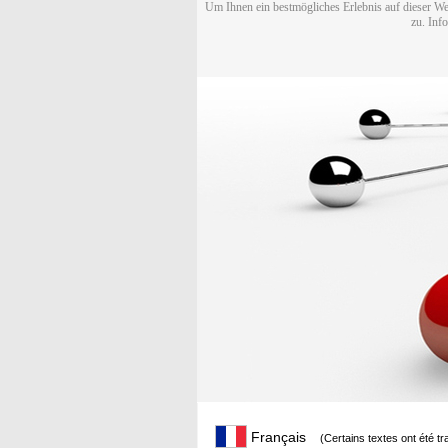
Um Ihnen ein bestmögliches Erlebnis auf dieser We
zu. Inf
Français
(Certains textes ont été t