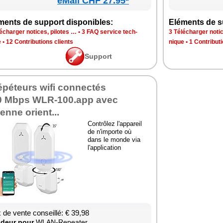
eMall CHF 27.95*
ments de sup­port dis­po­nibles:
Elé­ments de su
é­char­ger notices, pilotes …
•
3 FAQ ser­vice tech­
3 Télé­char­ger noti
e
•
12 Contri­bu­tions clients
nique
•
1 Contri­bu­t
Sup­port
épé­teurs wifi connec­tés
0 Mbps WLR-100.app avec
enne orient...
Contrô­lez l'ap­pa­reil
de n'im­porte où
dans le monde via
l'ap­pli­ca­tion
x de vente conseillé: € 39,98
­deur pour
WLAN-Repea­ter