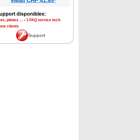
eMall CHF 41.95*
p­port dis­po­nibles:
ces, pilotes …
•
3 FAQ ser­vice tech­
ions clients
Sup­port