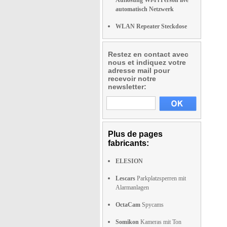
Auflösung Wi-Fi Person live
automatisch Netzwerk
WLAN Repeater Steckdose
Restez en contact avec
nous et indiquez votre
adresse mail pour
recevoir notre
newsletter:
Plus de pages
fabricants:
ELESION
Lescars
Parkplatzsperren mit
Alarmanlagen
OctaCam
Spycams
Somikon
Kameras mit Ton