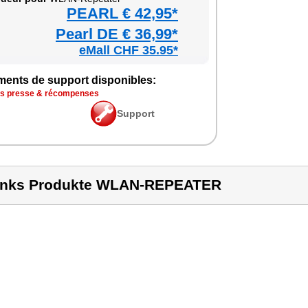
PEARL € 42,95*
Pearl DE € 36,99*
eMall CHF 35.95*
ments de sup­port dis­po­nibles:
is presse & récom­penses
Sup­port
inks Produkte WLAN-REPEATER