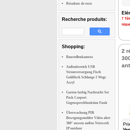
Résultats de tests
Elé­
7 Tél
Recherche produits:
niqu
Shopping:
2 r
Baustellenkamera
30
ant
Außenbereich USB
Stromversorgung Fisch
Goldfisch Schlange 2 Wege
Acryl
Garten farbig Nachtsicht Set
Pack Carport
Gegensprechfunktion Funk
Überwachung PIR
Bewegungsmelder Video alert
360° aussen außen Netzwerk
Pri
IP outdoor
Ven