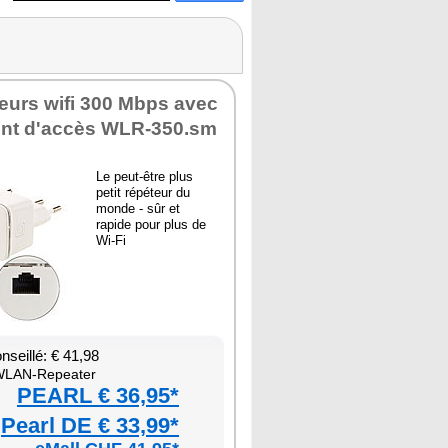
teurs wifi 300 Mbps avec
oint d'ac­cès WLR-350.sm
Le peut-être plus
petit répé­teur du
monde - sûr et
rapide pour plus de
Wi-Fi
nseillé: € 41,98
LAN-Repea­ter
PEARL € 36,95*
Pearl DE € 33,99*