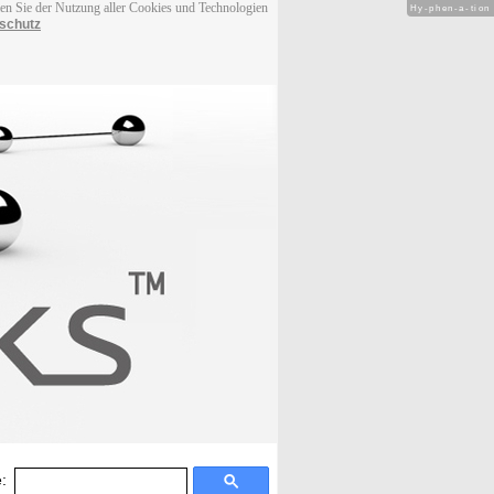
men Sie der Nutzung aller Cookies und Technologien
Hy-phen-a-tion
schutz
: