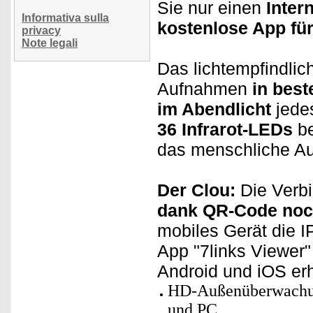
Sie nur einen
Inter
Informativa sulla
kostenlose App fü
privacy
Note legali
Das lichtempfindlic
Aufnahmen
in best
im Abendlicht
jede
36 Infrarot-LEDs
be
das menschliche Au
Der Clou:
Die Verbi
dank QR-Code noch
mobiles Gerät die 
App "7links Viewer"
Android und iOS erh
HD-Außenüberwachun
und PC