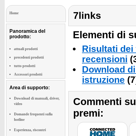
7links
Home
Panoramica del
Elementi di s
prodotto:
Risultati dei
attuali prodotti
recensioni
(
precedenti prodotti
tutto prodotti
Download di 
Accessori prodotti
istruzione
(7
Area di supporto:
Commenti sull
Download di manuali, driver,
video
premi:
Domande frequenti sulla
hotline
Esperienza, riscontri