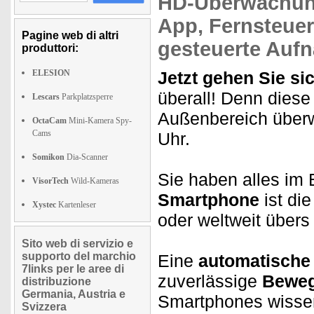
HD-Überwachu
App,
Fernsteue
Pagine web di altri
gesteuerte Auf
produttori:
ELESION
Jetzt gehen Sie sic
überall! Denn dies
Lescars
Parkplatzsperre
Außenbereich überw
OctaCam
Mini-Kamera Spy-
Cams
Uhr.
Somikon
Dia-Scanner
Sie haben alles im 
VisorTech
Wild-Kameras
Smartphone
ist di
Xystec
Kartenleser
oder weltweit übers 
Sito web di servizio e
supporto del marchio
Eine
automatische 
7links per le aree di
zuverlässige
Beweg
distribuzione
Germania, Austria e
Smartphones wissen
Svizzera