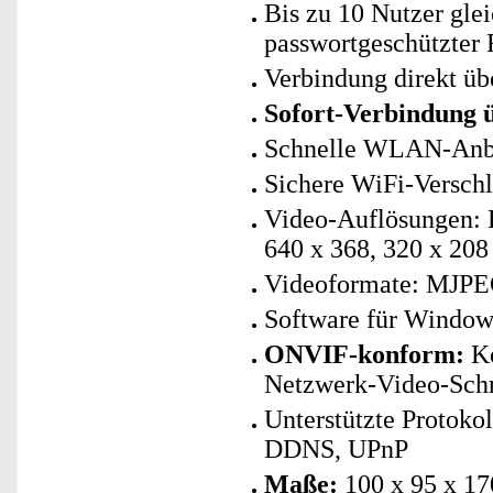
Bis zu 10 Nutzer gle
passwortgeschützter
Verbindung direkt 
Sofort-Verbindung
Schnelle WLAN-Anbin
Sichere WiFi-Versc
Video-Auflösungen: H
640 x 368, 320 x 208
Videoformate: MJPE
Software für Window
ONVIF-konform:
Ko
Netzwerk-Video-Schni
Unterstützte Protok
DDNS, UPnP
Maße:
100 x 95 x 1