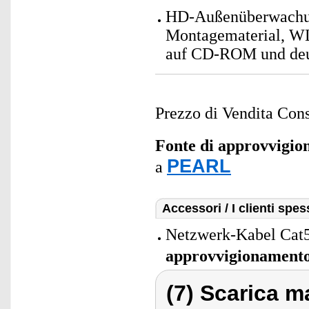
HD-Außenüberwachun
Montagematerial, WL
auf CD-ROM und deu
Prezzo di Vendita Cons
Fonte di approvvigi
PEARL
a
Accessori / I clienti sp
Netzwerk-Kabel Cat5
approvvigionament
(7) Scarica ma