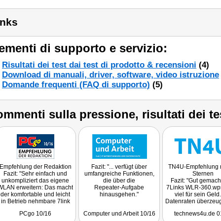
inks
ementi di supporto e servizio:
Risultati dei test dai test di prodotto & recensioni
(4)
Download di manuali, driver, software, video istruzione
Domande frequenti (FAQ di supporto)
(5)
mmenti sulla pressione, risultati dei te
Empfehlung der Redaktion
Fazit: "... verfügt über
TN4U-Empfehlung m
Fazit: "Sehr einfach und
umfangreiche Funktionen,
Sternen
unkompliziert das eigene
die über die
Fazit: "Gut gemach
WLAN erweitern: Das macht
Repeater-Aufgabe
7Links WLR-360.wps
der komfortable und leicht
hinausgehen."
viel für sein Geld
in Betrieb nehmbare 7link
Datenraten überzeug
WLAN-Repeater möglich."
Verschlüsselung i
PCgo 10/16
Computer und Arbeit 10/16
technews4u.de 0
aktuellen Stand