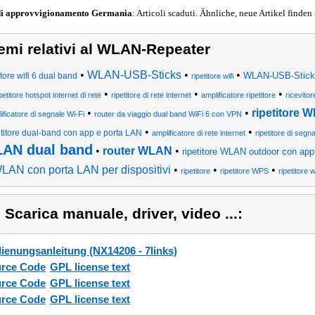
di approvvigionamento
Germania
: Articoli scaduti. Ähnliche, neue Artikel finden
emi relativi al WLAN-Repeater
•
WLAN-USB-Sticks
•
•
WLAN-USB-Sticks
itore wifi 6 dual band
ripetitore wifi
•
•
•
petitore hotspot internet di rete
ripetitore di rete internet
amplificatore ripetitore
ricevitor
•
•
ripetitore 
ificatore di segnale Wi-Fi
router da viaggio dual band WiFi 6 con VPN
•
•
etitore dual-band con app e porta LAN
amplificatore di rete internet
ripetitore di segn
AN dual band
•
router WLAN
•
ripetitore WLAN outdoor con app
LAN con porta LAN per dispositivi
•
•
•
ripetitore
ripetitore WPS
ripetitore 
) Scarica manuale, driver, video ...:
ienungsanleitung (NX14206 - 7links)
rce Code
GPL license text
rce Code
GPL license text
rce Code
GPL license text