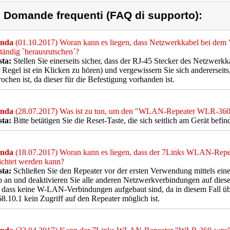
) Domande frequenti (FAQ di supporto):
nda
(01.10.2017) Woran kann es liegen, dass Netzwerkkabel bei 
ständig `herausrutschen´?
sta:
Stellen Sie einerseits sicher, dass der RJ-45 Stecker des Netzwerk
r Regel ist ein Klicken zu hören) und vergewissern Sie sich andererseits
ochen ist, da dieser für die Befestigung vorhanden ist.
nda
(28.07.2017) Was ist zu tun, um den "WLAN-Repeater WLR-360
sta:
Bitte betätigen Sie die Reset-Taste, die sich seitlich am Gerät befi
nda
(18.07.2017) Woran kann es liegen, dass der 7Links WLAN-Rep
ichtet werden kann?
sta:
Schließen Sie den Repeater vor der ersten Verwendung mittels ein
 an und deaktivieren Sie alle anderen Netzwerkverbindungen auf diese
, dass keine W-LAN-Verbindungen aufgebaut sind, da in diesem Fall üb
8.10.1 kein Zugriff auf den Repeater möglich ist.