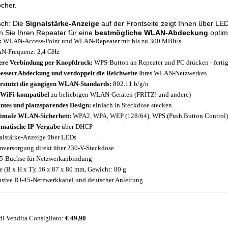
cher.
sch: Die
Signalstärke-Anzeige
auf der Frontseite zeigt Ihnen über LE
 Sie Ihren Repeater für eine
bestmögliche WLAN-Abdeckung
optima
:
WLAN-Access-Point und WLAN-Repeater mit bis zu 300 MBit/s
-Frequenz: 2,4 GHz
ere Verbindung per Knopfdruck:
WPS-Button an Repeater und PC drücken - fertig
essert Abdeckung und verdoppelt die Reichweite
Ihres WLAN-Netzwerkes
rstützt die gängigen WLAN-Standards:
802.11 b/g/n
 WiFi-kompatibel
zu beliebigen WLAN-Geräten (FRITZ! und andere)
ntes und platzsparendes Design:
einfach in Steckdose stecken
imale WLAN-Sicherheit:
WPA2, WPA, WEP (128/64), WPS (Push Button Control)
matische IP-Vergabe
über DHCP
alstärke-Anzeige über LEDs
mversorgung direkt über 230-V-Steckdose
5-Buchse für Netzwerkanbindung
 (B x H x T): 56 x 87 x 80 mm, Gewicht: 80 g
usive RJ-45-Netzwerkkabel und deutscher Anleitung
di Vendita Consigliato:
€ 49,90