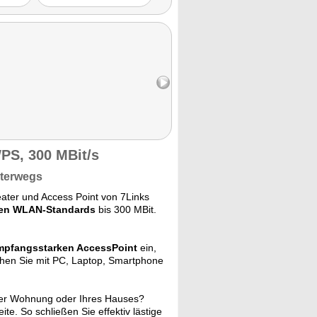
 WPS-
ung
lation."
PS, 300 MBit/s
nterwegs
ater und Access Point von 7Links
llen WLAN-Standards
bis 300 MBit.
mpfangsstarken AccessPoint
ein,
ehen Sie mit PC, Laptop, Smartphone
Ihrer Wohnung oder Ihres Hauses?
. So schließen Sie effektiv lästige