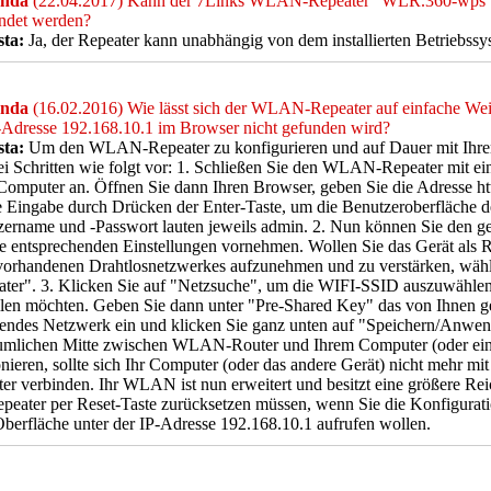
nda
(22.04.2017) Kann der 7Links WLAN-Repeater "WLR.360-wps
ndet werden?
sta:
Ja, der Repeater kann unabhängig von dem installierten Betriebss
nda
(16.02.2016) Wie lässt sich der WLAN-Repeater auf einfache Weis
-Adresse 192.168.10.1 im Browser nicht gefunden wird?
sta:
Um den WLAN-Repeater zu konfigurieren und auf Dauer mit Ihr
ei Schritten wie folgt vor: 1. Schließen Sie den WLAN-Repeater mit e
Computer an. Öffnen Sie dann Ihren Browser, geben Sie die Adresse htt
e Eingabe durch Drücken der Enter-Taste, um die Benutzeroberfläche d
zername und -Passwort lauten jeweils admin. 2. Nun können Sie den 
e entsprechenden Einstellungen vornehmen. Wollen Sie das Gerät als 
vorhandenen Drahtlosnetzwerkes aufzunehmen und zu verstärken, wäh
ter". 3. Klicken Sie auf "Netzsuche", um die WIFI-SSID auszuwählen,
llen möchten. Geben Sie dann unter "Pre-Shared Key" das von Ihnen 
endes Netzwerk ein und klicken Sie ganz unten auf "Speichern/Anwen
äumlichen Mitte zwischen WLAN-Router und Ihrem Computer (oder 
onieren, sollte sich Ihr Computer (oder das andere Gerät) nicht mehr m
er verbinden. Ihr WLAN ist nun erweitert und besitzt eine größere Reic
peater per Reset-Taste zurücksetzen müssen, wenn Sie die Konfigurat
erfläche unter der IP-Adresse 192.168.10.1 aufrufen wollen.