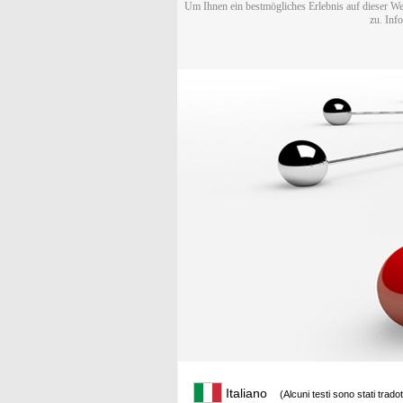
Um Ihnen ein bestmögliches Erlebnis auf dieser We
zu. Inf
Italiano
(Alcuni testi sono stati trado