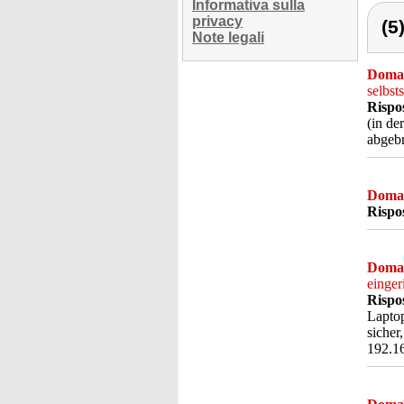
Informativa sulla
privacy
(5
Note legali
Doma
selbst
Rispo
(in de
abgebr
Doma
Rispo
Doma
einger
Rispo
Laptop
sicher
192.16