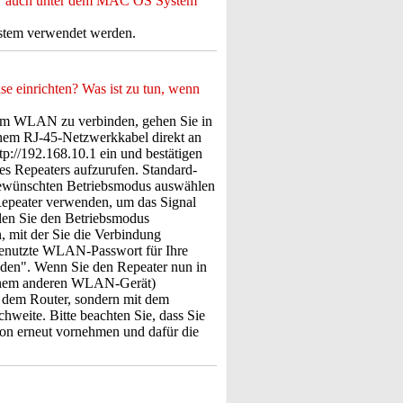
" auch unter dem MAC OS System
ystem verwendet werden.
e einrichten? Was ist zu tun, wenn
em WLAN zu verbinden, gehen Sie in
inem RJ-45-Netzwerkkabel direkt an
p://192.168.10.1 ein und bestätigen
es Repeaters aufzurufen. Standard-
gewünschten Betriebsmodus auswählen
Repeater verwenden, um das Signal
len Sie den Betriebsmodus
 mit der Sie die Verbindung
genutzte WLAN-Passwort für Ihre
den". Wenn Sie den Repeater nun in
einem anderen WLAN-Gerät)
it dem Router, sondern mit dem
hweite. Bitte beachten Sie, dass Sie
ion erneut vornehmen und dafür die