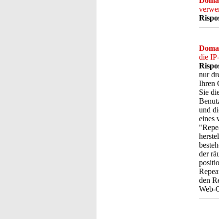
Doma
verwe
Rispo
Doma
die IP
Rispo
nur dr
Ihren 
Sie di
Benut
und di
eines 
"Repea
herste
besteh
der r
positi
Repeat
den Re
Web-Ob