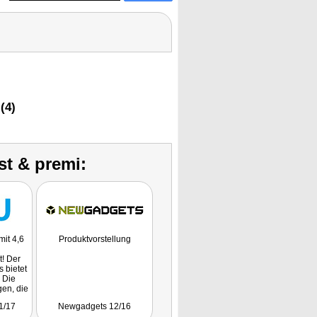
(4)
st & premi:
it 4,6
Produktvorstellung
t! Der
 bietet
. Die
en, die
st dem
1/17
Newgadgets 12/16
ard