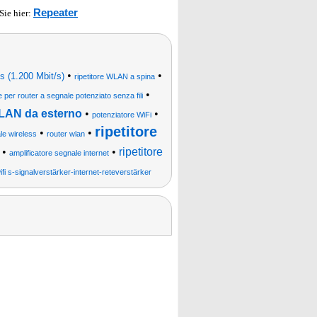
Repeater
 Sie hier:
•
•
 (1.200 Mbit/s)
ripetitore WLAN a spina
•
e per router a segnale potenziato senza fili
WLAN da esterno
•
•
potenziatore WiFi
ripetitore
•
•
ale wireless
router wlan
•
•
ripetitore
amplificatore segnale internet
wifi s-signalverstärker-internet-reteverstärker