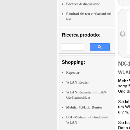
Bacheca di discussione
Risultati dei test e relazioni sui
test
Ricerca prodotto:
Shopping:
NX-
WLAN 
Repeater
Mehr 
WLAN-Router
sorgt 
Und d
WLAN-Repeater mit LAN-
Geräteanschluss
Sie kö
um WLA
Mobiler 4G/LTE-Router
u.v.m.
DSL-Modem mit Dualband-
Sie ha
WLAN
Dann 