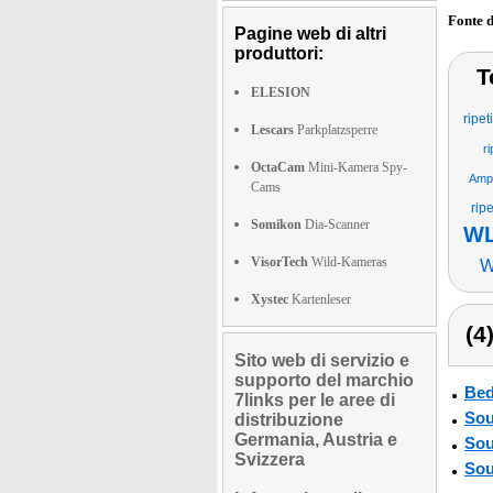
Fonte 
Pagine web di altri
produttori:
T
ELESION
ripet
Lescars
Parkplatzsperre
ri
OctaCam
Mini-Kamera Spy-
Ampl
Cams
rip
Somikon
Dia-Scanner
WL
VisorTech
Wild-Kameras
W
Xystec
Kartenleser
(4
Sito web di servizio e
supporto del marchio
Bed
7links per le aree di
Sou
distribuzione
Germania, Austria e
Sou
Svizzera
Sou