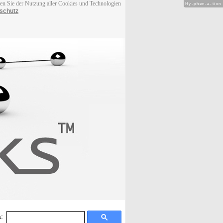
men Sie der Nutzung aller Cookies und Technologien
Hy-phen-a-tion
schutz
: