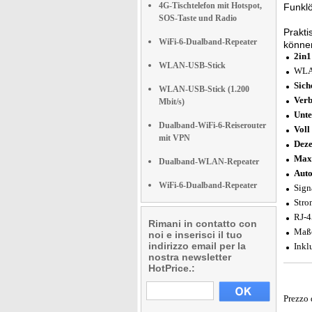
4G-Tischtelefon mit Hotspot,
Funklö
SOS-Taste und Radio
Prakti
WiFi-6-Dualband-Repeater
können
2in1
WLAN-USB-Stick
WLAN
Sich
WLAN-USB-Stick (1.200
Verb
Mbit/s)
Unte
Dualband-WiFi-6-Reiserouter
Voll
mit VPN
Deze
Max
Dualband-WLAN-Repeater
Auto
WiFi-6-Dualband-Repeater
Sign
Stro
RJ-4
Rimani in contatto con
Maße
noi e inserisci il tuo
indirizzo email per la
Inkl
nostra newsletter
HotPrice.:
Prezzo 