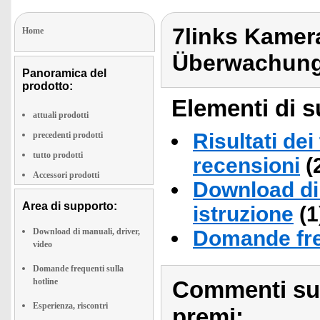
7links Kamer
Home
Überwachung
Panoramica del
prodotto:
Elementi di s
attuali prodotti
Risultati dei
precedenti prodotti
tutto prodotti
recensioni
(
Accessori prodotti
Download di 
Area di supporto:
istruzione
(1
Download di manuali, driver,
Domande fre
video
Domande frequenti sulla
hotline
Commenti sull
Esperienza, riscontri
premi: