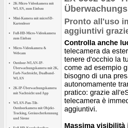
2K-Micro-Videokamera mit
Überwachungs
WLAN, zum Einbau
Mini-Kamera mit microSD-
Pronto all'uso 
Kartenleser
aggiuntivi grazi
Full-HD-Micro-Videokamera
zum Einbau
Controlla anche lu
Micro-Videokamera &
telecamera da este
Webcam
tenere d'occhio la t
Outdoor-WLAN-IP-
come ad esempio gia
Überwachungskamera mit 2K,
Farb-Nachtsicht, Dualband-
bisogno di una pres
WLAN
autonomamente trami
2K-IP-Überwachungskamera
pratico: grazie all'e
mit Nachtsicht und App
telecamera è immedi
WLAN-Pan-Tilt-
aggiuntivi.
Outdoorkamera mit Objekt-
Tracking, Geräuscherkennung
und Sirene
Massima visibilità 