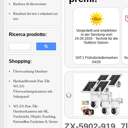
Bacheca di discussione
Risultati dei test e relazioni sui
test
Vorgestellt und empfohlen
Ricerca prodotto:
in der Sendung vom
24.04.2026 - Technik für die
Outdoor-Saison.
SAT.1 Frühstücksfernsehen
No
Shopping:
04/26
Überwachung Outdoor
Hochauflösende Pan-Tilt-
WLAN-
Überwachungskamera mit
Solarpanel
WLAN-Pan-Tilt-
Outdoorkamera mit 4K,
Nachtsicht, Objekt-Tracking,
Patrouillen-Funktion & Sirene
ZX-5902-919
7