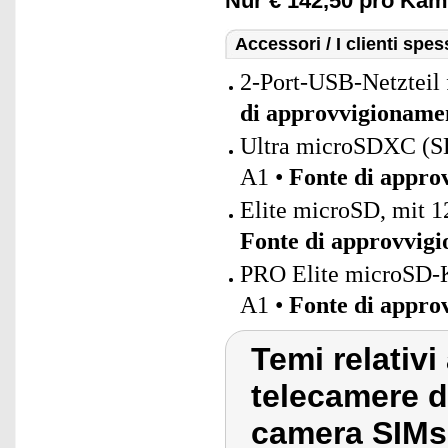
Nur € 142,50 pro Kam
Accessori / I clienti sp
2-Port-USB-Netzteil 
di approvvigioname
Ultra microSDXC (
A1 •
Fonte di appro
Elite microSD, mit 1
Fonte di approvvig
PRO Elite microSD-K
A1 •
Fonte di appro
Temi relativi
telecamere d
camera SIMs