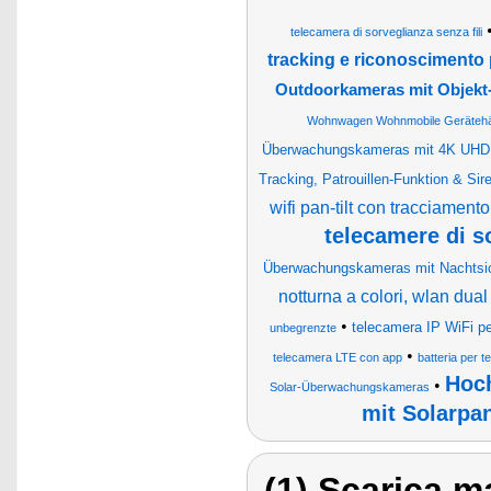
telecamera di sorveglianza senza fili
tracking e riconoscimento
Outdoorkameras mit Objekt
Wohnwagen Wohnmobile Gerätehä
Überwachungskameras mit 4K UHD,
Tracking, Patrouillen-Funktion & Sir
wifi pan-tilt con tracciament
telecamere di s
Überwachungskameras mit Nachtsi
notturna a colori, wlan dua
•
telecamera IP WiFi per
unbegrenzte
•
telecamera LTE con app
batteria per 
Hoc
•
Solar-Überwachungskameras
mit Solarpa
(1) Scarica ma