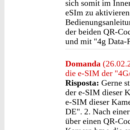
sich somit im Inne
eSIm zu aktiviere
Bedienungsanleitu
der beiden QR-Code
und mit "4g Data-R
Domanda
(26.02.2
die e-SIM der "4
Risposta:
Gerne st
der e-SIM dieser K
e-SIM dieser Kame
DE". 2. Nach eine
über einen QR-Cod