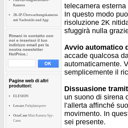
Full-HD-Kugelschreiber-
telecamera esterna t
Kamera
In questo modo puoi
2K-IP-Überwachungskameras
mit Nachtsicht und App
risoluzione 2K niti
sfuggirà nulla grazie
Rimani in contatto con
noi e inserisci il tuo
indirizzo email per la
Avvio automatico d
nostra newsletter
accade qualcosa dava
HotPrice.:
automaticamente. Vu
semplicemente il ri
Pagine web di altri
produttori:
Dissuasione tramit
un suono di sirena 
ELESION
l'allerta affinché s
Lescars
Parkplatzsperre
movimento. In ques
OctaCam
Mini-Kamera Spy-
sei presente.
Cams