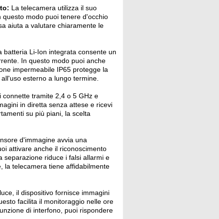
to:
La telecamera utilizza il suo
In questo modo puoi tenere d'occhio
isa aiuta a valutare chiaramente le
 batteria Li-Ion integrata consente un
corrente. In questo modo puoi anche
zione impermeabile IP65 protegge la
 all'uso esterno a lungo termine.
 connette tramite 2,4 o 5 GHz e
agini in diretta senza attese e ricevi
tamenti su più piani, la scelta
ensore d'immagine avvia una
oi attivare anche il riconoscimento
 separazione riduce i falsi allarmi e
e, la telecamera tiene affidabilmente
ce, il dispositivo fornisce immagini
esto facilita il monitoraggio nelle ore
funzione di interfono, puoi rispondere