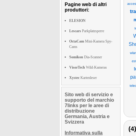
Pagine web di altri
acces
produttori:
tr
m
ELESION
t
Lescars
Parkplatzsperre
W
OctaCam
Mini-Kamera Spy-
Sh
Cams
wla
Somikon
Dia-Scanner
es
VisorTech
Wild-Kameras
t
pa
Xystec
Kartenleser
tele
Sito web di servizio e
supporto del marchio
7links per le aree di
distribuzione
Germania, Austria e
Svizzera
(4
Informativa sulla