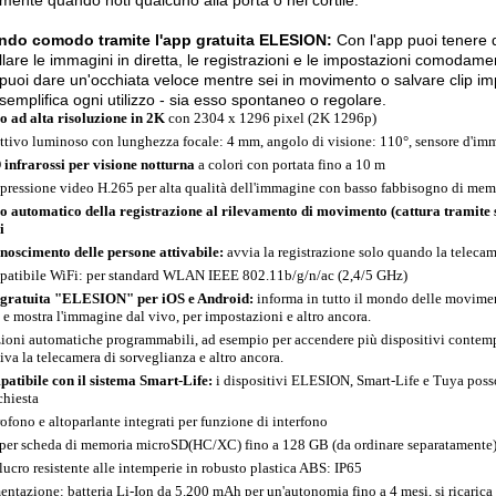
amente quando noti qualcuno alla porta o nel cortile.
do comodo tramite l'app gratuita ELESION:
Con l'app puoi tenere d
llare le immagini in diretta, le registrazioni e le impostazioni comodam
uoi dare un'occhiata veloce mentre sei in movimento o salvare clip imp
emplifica ogni utilizzo - sia esso spontaneo o regolare.
o ad alta risoluzione in 2K
con 2304 x 1296 pixel (2K 1296p)
ttivo luminoso con lunghezza focale: 4 mm, angolo di visione: 110°, sensore d'i
infrarossi per visione notturna
a colori con portata fino a 10 m
ressione video H.265 per alta qualità dell'immagine con basso fabbisogno di mem
o automatico della registrazione al rilevamento di movimento (cattura tramite 
i
noscimento delle persone attivabile:
avvia la registrazione solo quando la telec
atibile WiFi: per standard WLAN IEEE 802.11b/g/n/ac (2,4/5 GHz)
gratuita "ELESION" per iOS e Android:
informa in tutto il mondo delle moviment
 e mostra l'immagine dal vivo, per impostazioni e altro ancora.
ioni automatiche programmabili, ad esempio per accendere più dispositivi contem
tiva la telecamera di sorveglianza e altro ancora.
atibile con il sistema Smart-Life:
i dispositivi ELESION, Smart-Life e Tuya poss
chiesta
ofono e altoparlante integrati per funzione di interfono
 per scheda di memoria microSD(HC/XC) fino a 128 GB (da ordinare separatamente
lucro resistente alle intemperie in robusto plastica ABS: IP65
entazione: batteria Li-Ion da 5.200 mAh per un'autonomia fino a 4 mesi, si ricarica 