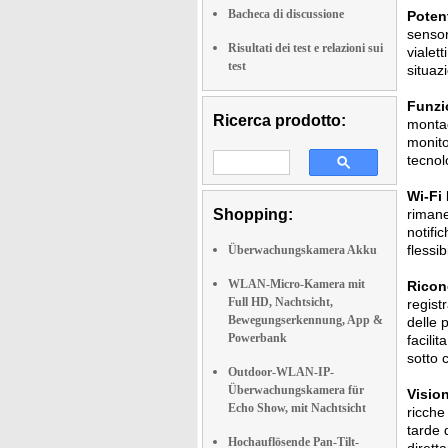
Bacheca di discussione
Potent
sensor
Risultati dei test e relazioni sui
vialet
test
situazi
Funzi
Ricerca prodotto:
montag
monito
tecnol
Wi-Fi
Shopping:
rimane
notifi
flessi
Überwachungskamera Akku
WLAN-Micro-Kamera mit
Ricon
Full HD, Nachtsicht,
regist
Bewegungserkennung, App &
delle 
Powerbank
facili
sotto 
Outdoor-WLAN-IP-
Überwachungskamera für
Vision
Echo Show, mit Nachtsicht
ricche
tarde 
Hochauflösende Pan-Tilt-