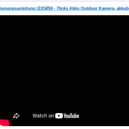
ienungsanleitung (ZX5859 - 7links Akku Outdoor Kamera, akk