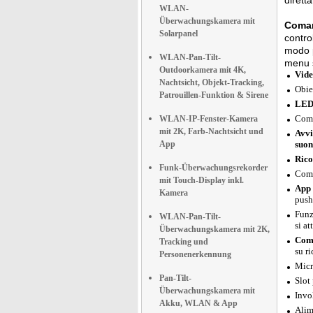
dirett
WLAN-
Überwachungskamera mit
Coman
Solarpanel
contro
modo p
WLAN-Pan-Tilt-
menu s
Outdoorkamera mit 4K,
Vide
Nachtsicht, Objekt-Tracking,
Obie
Patrouillen-Funktion & Sirene
LED 
Comp
WLAN-IP-Fenster-Kamera
mit 2K, Farb-Nachtsicht und
Avvi
App
suon
Rico
Funk-Überwachungsrekorder
Comp
mit Touch-Display inkl.
App 
Kamera
push
Funz
WLAN-Pan-Tilt-
si at
Überwachungskamera mit 2K,
Comp
Tracking und
su ri
Personenerkennung
Micr
Pan-Tilt-
Slot
Überwachungskamera mit
Invo
Akku, WLAN & App
Alim