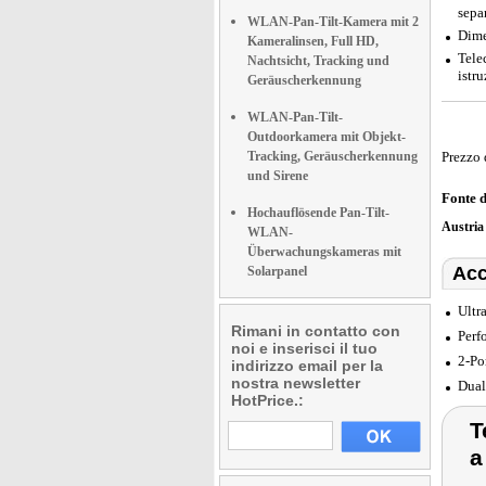
sepa
WLAN-Pan-Tilt-Kamera mit 2
Dime
Kameralinsen, Full HD,
Tele
Nachtsicht, Tracking und
istr
Geräuscherkennung
WLAN-Pan-Tilt-
Outdoorkamera mit Objekt-
Tracking, Geräuscherkennung
Prezzo 
und Sirene
Fonte 
Hochauflösende Pan-Tilt-
Austri
WLAN-
Überwachungskameras mit
Acc
Solarpanel
Ultr
Rimani in contatto con
Perf
noi e inserisci il tuo
2-Po
indirizzo email per la
nostra newsletter
Dual
HotPrice.:
T
a