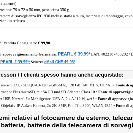
ratamente)
nsioni: 79 x 72 x 50 mm, peso: circa 350 g
camera di sorveglianza IPC-930 inclusa staffa a muro, materiale di montaggio, cav
uzioni in tedesco
di Vendita Consigliato:
€ 99,90
PEARL € 39,99*
di approvvigionamento
Germania
:
EAN:
4022107466202
/ 
PEARL € 39,99*
eMall CHF 49.95*
a
;
Svizzera
essori / I clienti spesso hanno anche acquistato:
a microSDXC (SDSQUAB-128G-GN6MA), 128 GB, 140 MB/s, U1 / A1 •
Fonte di 
ormance Plus microSD, mit 64 GB und SD-Adapter, Class 10 •
Fonte di approvvig
rt-USB-Netzteil für Mobilgeräte, USB-A, 2,4 A / 12 W, weiß •
Fonte di approvvigi
-Objektiv-IP-Außen-Kamera, 2x 2K, 3MP, Pan-Tilt, 360°, WLAN, IP54 •
Fonte di 
emi relativi al fotocamere da esterno, telec
 batteria, batterie della telecamera di sorveg