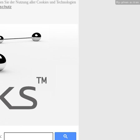
men Sie der Nutzung aller Cookies und Technologien
Hy-phen-a-tion
schutz
: