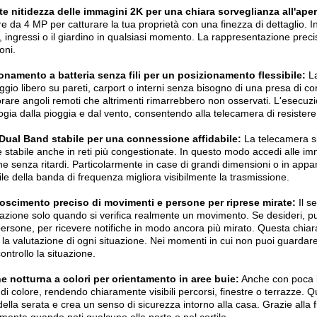
e nitidezza delle immagini 2K per una chiara sorveglianza all'aper
e da 4 MP per catturare la tua proprietà con una finezza di dettaglio. 
ti, ingressi o il giardino in qualsiasi momento. La rappresentazione prec
oni.
onamento a batteria senza fili per un posizionamento flessibile:
La
gio libero su pareti, carport o interni senza bisogno di una presa di 
rare angoli remoti che altrimenti rimarrebbero non osservati. L'esecu
ogia dalla pioggia e dal vento, consentendo alla telecamera di resistere
 Dual Band stabile per una connessione affidabile:
La telecamera si
 stabile anche in reti più congestionate. In questo modo accedi alle imm
che senza ritardi. Particolarmente in case di grandi dimensioni o in appar
bile della banda di frequenza migliora visibilmente la trasmissione.
oscimento preciso di movimenti e persone per riprese mirate:
Il s
razione solo quando si verifica realmente un movimento. Se desideri, pu
persone, per ricevere notifiche in modo ancora più mirato. Questa chiara
ta la valutazione di ogni situazione. Nei momenti in cui non puoi guardar
controllo la situazione.
e notturna a colori per orientamento in aree buie:
Anche con poca lu
 di colore, rendendo chiaramente visibili percorsi, finestre o terrazze. Qu
della serata e crea un senso di sicurezza intorno alla casa. Grazie alla 