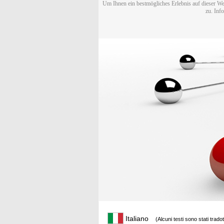
Um Ihnen ein bestmögliches Erlebnis auf dieser We
zu. Inf
Italiano
(Alcuni testi sono stati trado