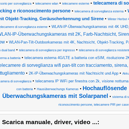
•
•
•
telecamera di so
sorio per sorveglianza
telecamere wlan
telecamere esterne
acking e riconoscimento persone
•
•
telecamera di sorveglianza esterna
•
it Objekt-Tracking, Geräuscherkennung und Sirene
Winter Herbst
•
WLAN-IP-Überwachungskameras mit 4K UHD, 
elecamere di sorveglianza esterne
LAN-IP-Überwachungskameras mit 2K, Farb-Nachtsicht, Siren
ow
•
WLAN-Pan-Tilt-Outdoorkameras mit 4K, Nachtsicht, Objekt-Tracking, Pa
•
•
n dual band
telecamera di sorveglianza per ingresso
telecamera di sorveglianza resistent
•
telecamera esterna 4G/LTE a batteria con eSIM, risoluzione 2K,
terna a batteria
elecamere di sorveglianza wifi pan-tilt con tracciamento, sirena,
ttugliamento
•
•
2K-IP-Überwachungskameras mit Nachtsicht und App
Akku
•
telecamera IP WiFi per finestra con 2k, visione notturna 
camera di sorveglianza
Hochauflösende 
•
•
con batteria
Hausüberwachungs Kameras
Überwachungskameras mit Solarpanel
•
sistema di 
riconoscimento persone, telecamere PIR per case
) Scarica manuale, driver, video ...: