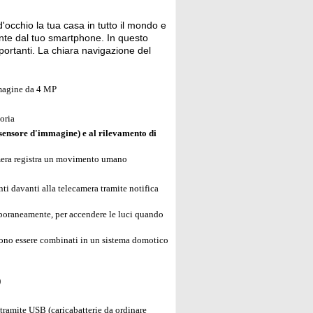
'occhio la tua casa in tutto il mondo e
ente dal tuo smartphone. In questo
ortanti. La chiara navigazione del
mmagine da 4 MP
oria
sensore d'immagine) e al rilevamento di
amera registra un movimento umano
i davanti alla telecamera tramite notifica
poraneamente, per accendere le luci quando
ono essere combinati in un sistema domotico
)
tramite USB (caricabatterie da ordinare