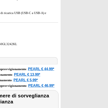
o di ricarica USB (USB-C a USB-A) e
B0GL3242KL
PEARL € 44,99*
approvvigionamento
:
PEARL € 13,99*
ionamento
:
PEARL € 5,99*
onamento
:
PEARL € 46,99*
approvvigionamento
:
amere di sorveglianza
lianza