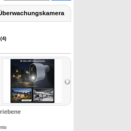
e Überwachungskamera
(4)
riebene
ento