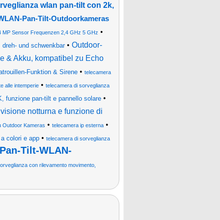
rveglianza wlan pan-tilt con 2k,
WLAN-Pan-Tilt-Outdoorkameras
•
 4 MP Sensor Frequenzen 2,4 GHz 5 GHz
•
Outdoor-
dreh- und schwenkbar
e & Akku, kompatibel zu Echo
•
trouillen-Funktion & Sirene
telecamera
•
e alle intemperie
telecamera di sorveglianza
•
 funzione pan-tilt e pannello solare
 visione notturna e funzione di
•
•
 Outdoor Kameras
telecamera ip esterna
•
a colori e app
telecamera di sorveglianza
Pan-Tilt-WLAN-
sorveglianza con rilevamento movimento,