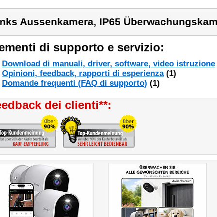
inks Aussenkamera, IP65 Überwachungskam
ementi di supporto e servizio:
Download di manuali, driver, software, video istruzione
Opinioni, feedback, rapporti di esperienza
(1)
Domande frequenti (FAQ di supporto)
(1)
edback dei clienti**: