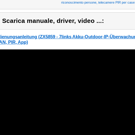
riconoscimento persone, telecamere PIR per case
) Scarica manuale, driver, video ...:
ienungsanleitung (ZX5859 - 7links Akku-Outdoor-IP-Überwachu
N, PIR, App)