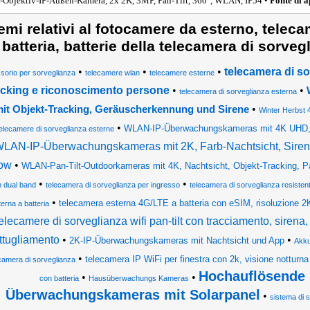
-Objektiv-IP-Außen-Kamera, 2x 2K, 3MP, Pan-Tilt, 360°, WLAN, IP54 •
Fonte di 
emi relativi al fotocamere da esterno, telec
 batteria, batterie della telecamera di sorveg
•
•
•
telecamera di so
sorio per sorveglianza
telecamere wlan
telecamere esterne
acking e riconoscimento persone
•
•
telecamera di sorveglianza esterna
•
it Objekt-Tracking, Geräuscherkennung und Sirene
Winter Herbst
•
WLAN-IP-Überwachungskameras mit 4K UHD, 
elecamere di sorveglianza esterne
LAN-IP-Überwachungskameras mit 2K, Farb-Nachtsicht, Siren
ow
•
WLAN-Pan-Tilt-Outdoorkameras mit 4K, Nachtsicht, Objekt-Tracking, Pa
•
•
n dual band
telecamera di sorveglianza per ingresso
telecamera di sorveglianza resistent
•
telecamera esterna 4G/LTE a batteria con eSIM, risoluzione 2K,
terna a batteria
elecamere di sorveglianza wifi pan-tilt con tracciamento, sirena,
ttugliamento
•
•
2K-IP-Überwachungskameras mit Nachtsicht und App
Akku
•
telecamera IP WiFi per finestra con 2k, visione notturna 
camera di sorveglianza
Hochauflösende 
•
•
con batteria
Hausüberwachungs Kameras
Überwachungskameras mit Solarpanel
•
sistema di 