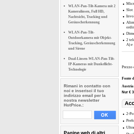
Micr
WLAN-Pan-Tilt-Kamera mit 2
Slot
Kameralinsen, Full HD,
Invo
Nachtsicht, Tracking und
Geräuscherkennung
Alim
ordi
WLAN-Pan-Tilt-
Dime
Outdoorkamera mit Objekt-
2 te
Tracking, Geräuscherkennung
A) e
und Sirene
Dual-Linsen-WLAN-Pan-Tilt-
IP-Kameras mit Dunkellicht-
Prezzo 
Technologie
Fonte 
Rimani in contatto con
Austri
noi e inserisci il tuo
Nur € 
indirizzo email per la
nostra newsletter
Acc
HotPrice.:
2-Po
Perf
Ultr
Pagine web di altri