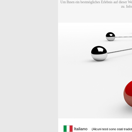
Um Ihnen ein bestmögliches Erlebnis auf dieser We
zu. Inf
Italiano
(Alcuni testi sono stati trado