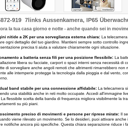
5872-919
7links Aussenkamera, IP65 Überwac
ora la tua casa giorno e notte - anche quando sei in movim
ini nitide a 2K per una sorveglianza esterna chiara:
La telecamera u
are ogni dettaglio del tuo giardino. Mantieni sempre sotto controllo ingress
sentazione precisa ti aiuta a valutare chiaramente ogni situazione.
namento a batteria senza fili per una posizione flessibile:
La batte
tallazione libera su facciate, carport o spazi interni senza necessità di 
te di sorvegliare anche angoli remoti che altrimenti rimarrebbero non 
ente alle intemperie protegge la tecnologia dalla pioggia e dal vento, c
erno.
 dual band stabile per una connessione affidabile:
La telecamera si
endo una stabilità anche in reti molto occupate. Accedi all'immagine liv
i. La flessibile scelta della banda di frequenza migliora visibilmente la t
rtamenti su più piani.
oscimento preciso di movimenti e persone per riprese mirate:
Il s
uando viene rilevato un movimento. Se lo desideri, puoi attivare anche 
re notifiche ancora più specifiche. Questa chiara separazione riduce i fals