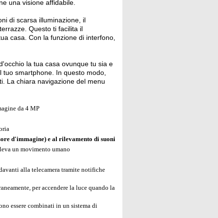
e una visione affidabile.
i di scarsa illuminazione, il
errazze. Questo ti facilita il
tua casa. Con la funzione di interfono,
d'occhio la tua casa ovunque tu sia e
dal tuo smartphone. In questo modo,
ti. La chiara navigazione del menu
mmagine da 4 MP
oria
sore d'immagine) e al rilevamento di suoni
a rileva un movimento umano
avanti alla telecamera tramite notifiche
raneamente, per accendere la luce quando la
no essere combinati in un sistema di