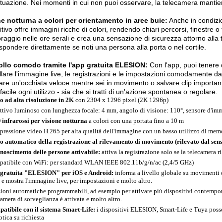
ituazione. Nei momenti in cui non puoi osservare, la telecamera mantien
e notturna a colori per orientamento in aree buie:
Anche in condizion
tivo offre immagini ricche di colori, rendendo chiari percorsi, finestre o t
raggio nelle ore serali e crea una sensazione di sicurezza attorno alla 
ispondere direttamente se noti una persona alla porta o nel cortile.
ollo comodo tramite l'app gratuita ELESION:
Con l'app, puoi tenere 
llare l'immagine live, le registrazioni e le impostazioni comodamente 
are un'occhiata veloce mentre sei in movimento o salvare clip importan
facile ogni utilizzo - sia che si tratti di un'azione spontanea o regolare.
o ad alta risoluzione in 2K
con 2304 x 1296 pixel (2K 1296p)
ttivo luminoso con lunghezza focale: 4 mm, angolo di visione: 110°, sensore d'i
infrarossi per visione notturna
a colori con una portata fino a 10 m
ressione video H.265 per alta qualità dell'immagine con un basso utilizzo di mem
o automatico della registrazione al rilevamento di movimento (rilevato dal sen
noscimento delle persone attivabile:
attiva la registrazione solo se la telecamer
atibile con WiFi: per standard WLAN IEEE 802.11b/g/n/ac (2,4/5 GHz)
gratuita "ELESION" per iOS e Android:
informa a livello globale su movimenti d
 e mostra l'immagine live, per impostazioni e molto altro.
ioni automatiche programmabili, ad esempio per attivare più dispositivi contempo
camera di sorveglianza è attivata e molto altro.
atibile con il sistema Smart-Life:
i dispositivi ELESION, Smart-Life e Tuya posso
tica su richiesta