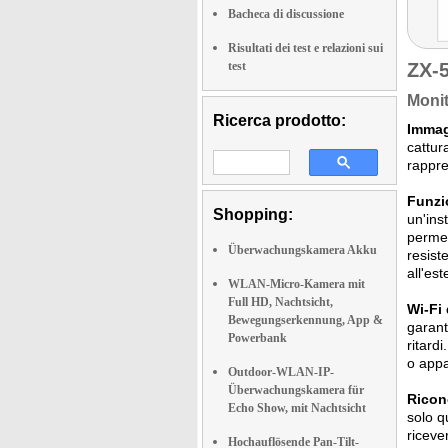
Bacheca di discussione
Risultati dei test e relazioni sui
test
ZX-
Monit
Ricerca prodotto:
Immag
cattur
rappre
Funzio
Shopping:
un'ins
permet
Überwachungskamera Akku
resist
all'est
WLAN-Micro-Kamera mit
Full HD, Nachtsicht,
Wi-Fi
Bewegungserkennung, App &
garant
Powerbank
ritard
o appa
Outdoor-WLAN-IP-
Überwachungskamera für
Ricon
Echo Show, mit Nachtsicht
solo q
riceve
Hochauflösende Pan-Tilt-