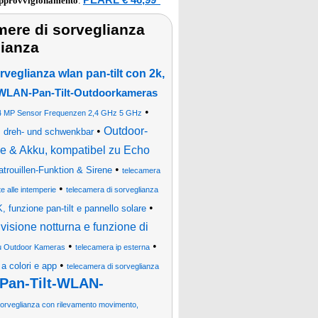
approvvigionamento
:
amere di sorveglianza
lianza
rveglianza wlan pan-tilt con 2k,
WLAN-Pan-Tilt-Outdoorkameras
•
 4 MP Sensor Frequenzen 2,4 GHz 5 GHz
•
Outdoor-
dreh- und schwenkbar
e & Akku, kompatibel zu Echo
•
trouillen-Funktion & Sirene
telecamera
•
e alle intemperie
telecamera di sorveglianza
•
 funzione pan-tilt e pannello solare
 visione notturna e funzione di
•
•
 Outdoor Kameras
telecamera ip esterna
•
a colori e app
telecamera di sorveglianza
Pan-Tilt-WLAN-
sorveglianza con rilevamento movimento,