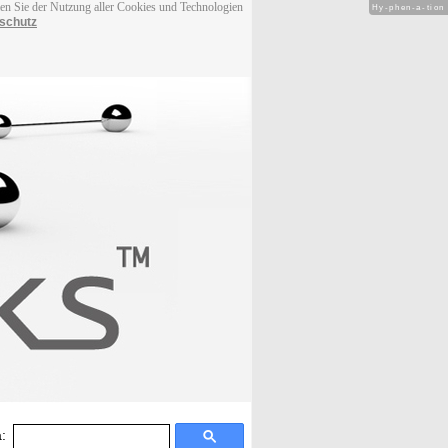
men Sie der Nutzung aller Cookies und Technologien
Hy-phen-a-tion
schutz
: