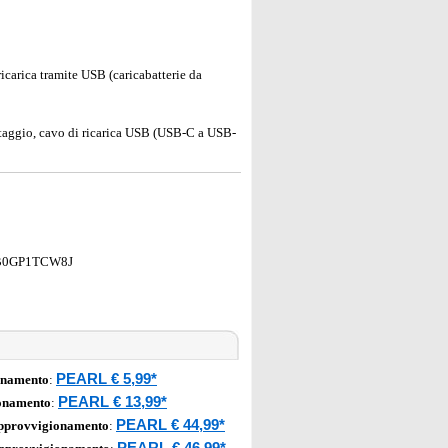
icarica tramite USB (caricabatterie da
ntaggio, cavo di ricarica USB (USB-C a USB-
B0GP1TCW8J
PEARL € 5,99*
onamento
:
PEARL € 13,99*
ionamento
:
PEARL € 44,99*
approvvigionamento
:
PEARL € 46,99*