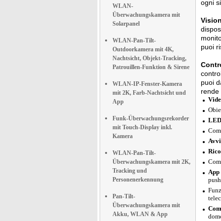
ogni s
WLAN-
Überwachungskamera mit
Vision
Solarpanel
disposi
monito
WLAN-Pan-Tilt-
puoi r
Outdoorkamera mit 4K,
Nachtsicht, Objekt-Tracking,
Contr
Patrouillen-Funktion & Sirene
contro
puoi d
WLAN-IP-Fenster-Kamera
rende 
mit 2K, Farb-Nachtsicht und
Vide
App
Obie
Funk-Überwachungsrekorder
LED 
mit Touch-Display inkl.
Comp
Kamera
Avvi
Rico
WLAN-Pan-Tilt-
Comp
Überwachungskamera mit 2K,
Tracking und
App 
Personenerkennung
push
Funz
Pan-Tilt-
tele
Überwachungskamera mit
Comp
Akku, WLAN & App
domo