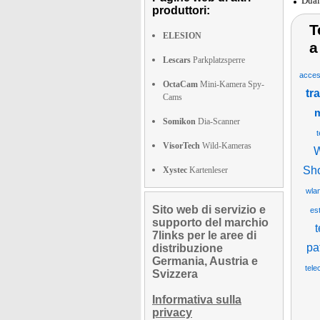
Dual
produttori:
T
ELESION
a
Lescars
Parkplatzsperre
acces
OctaCam
Mini-Kamera Spy-
tr
Cams
m
Somikon
Dia-Scanner
t
VisorTech
Wild-Kameras
W
Sh
Xystec
Kartenleser
wla
Sito web di servizio e
es
supporto del marchio
t
7links per le aree di
pa
distribuzione
Germania, Austria e
tele
Svizzera
Informativa sulla
privacy