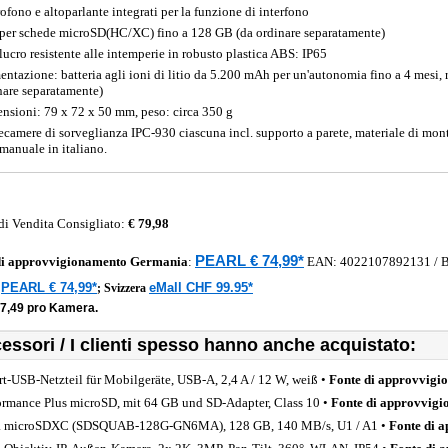
ofono e altoparlante integrati per la funzione di interfono
 per schede microSD(HC/XC) fino a 128 GB (da ordinare separatamente)
lucro resistente alle intemperie in robusto plastica ABS: IP65
entazione: batteria agli ioni di litio da 5.200 mAh per un'autonomia fino a 4 mesi, r
nare separatamente)
nsioni: 79 x 72 x 50 mm, peso: circa 350 g
lecamere di sorveglianza IPC-930 ciascuna incl. supporto a parete, materiale di mo
 manuale in italiano.
di Vendita Consigliato:
€ 79,98
PEARL € 74,99*
di approvvigionamento
Germania
:
EAN:
4022107892131
/ 
PEARL € 74,99*
eMall CHF 99.95*
a
;
Svizzera
37,49 pro Kamera.
essori / I clienti spesso hanno anche acquistato:
rt-USB-Netzteil für Mobilgeräte, USB-A, 2,4 A / 12 W, weiß •
Fonte di approvvigi
ormance Plus microSD, mit 64 GB und SD-Adapter, Class 10 •
Fonte di approvvig
a microSDXC (SDSQUAB-128G-GN6MA), 128 GB, 140 MB/s, U1 / A1 •
Fonte di 