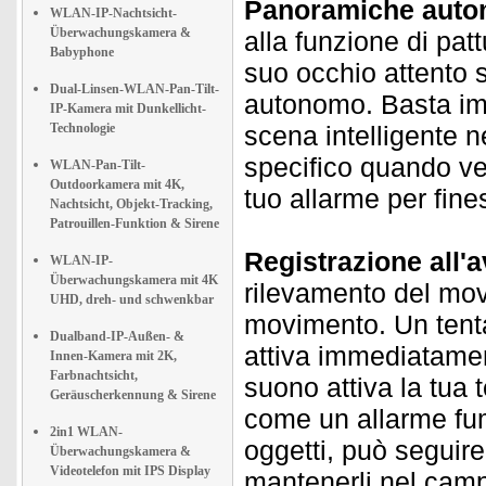
Panoramiche autom
WLAN-IP-Nachtsicht-
Überwachungskamera &
alla funzione di pat
Babyphone
suo occhio attento s
Dual-Linsen-WLAN-Pan-Tilt-
autonomo. Basta im
IP-Kamera mit Dunkellicht-
Technologie
scena intelligente n
specifico quando ver
WLAN-Pan-Tilt-
Outdoorkamera mit 4K,
tuo allarme per fines
Nachtsicht, Objekt-Tracking,
Patrouillen-Funktion & Sirene
Registrazione all'
WLAN-IP-
Überwachungskamera mit 4K
rilevamento del mov
UHD, dreh- und schwenkbar
movimento. Un tentat
Dualband-IP-Außen- &
attiva immediatament
Innen-Kamera mit 2K,
Farbnachtsicht,
suono attiva la tua 
Geräuscherkennung & Sirene
come un allarme fumi
2in1 WLAN-
oggetti, può seguir
Überwachungskamera &
Videotelefon mit IPS Display
mantenerli nel campo