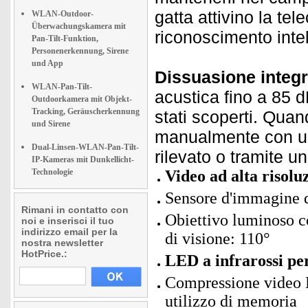
gatta attivino la te
WLAN-Outdoor-
Überwachungskamera mit
riconoscimento intel
Pan-Tilt-Funktion,
Personenerkennung, Sirene
und App
Dissuasione integra
WLAN-Pan-Tilt-
acustica fino a 85 dB
Outdoorkamera mit Objekt-
Tracking, Geräuscherkennung
stati scoperti. Quand
und Sirene
manualmente con un
Dual-Linsen-WLAN-Pan-Tilt-
rilevato o tramite u
IP-Kameras mit Dunkellicht-
Technologie
Video ad alta risolu
Sensore d'immagine 
Rimani in contatto con
Obiettivo luminoso co
noi e inserisci il tuo
indirizzo email per la
di visione: 110°
nostra newsletter
HotPrice.:
LED a infrarossi pe
Compressione video H
utilizzo di memoria