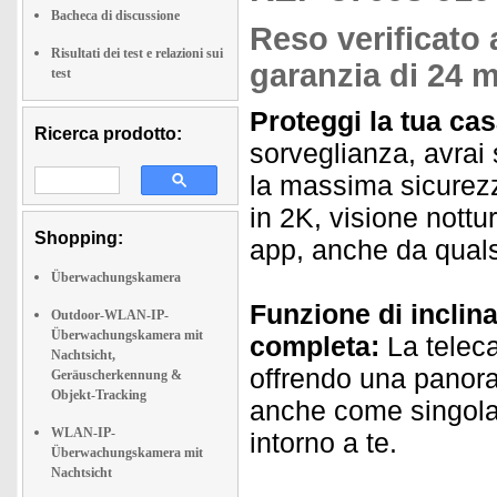
Bacheca di discussione
Reso verificato 
Risultati dei test e relazioni sui
garanzia di 24 m
test
Proteggi la tua cas
Ricerca prodotto:
sorveglianza, avrai 
la massima sicurezza
in 2K, visione nottur
Shopping:
app, anche da quals
Überwachungskamera
Funzione di inclin
Outdoor-WLAN-IP-
Überwachungskamera mit
completa:
La teleca
Nachtsicht,
offrendo una panor
Geräuscherkennung &
Objekt-Tracking
anche come singola
WLAN-IP-
intorno a te.
Überwachungskamera mit
Nachtsicht