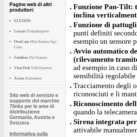
Pagine web di altri
Funzione Pan-Tilt: 
produttori:
inclina verticalment
ELESION
Funzione di pattug
Lescars
Parkplatzsperre
punti definiti second
esempio un sensore pe
OctaCam
Mini-Kamera Spy-
Cams
Avvio automatico de
Somikon
Dia-Scanner
(rilevamento tramit
ad esempio in caso di 
VisorTech
Wild-Kameras
sensibilità regolabile
Xystec
Kartenleser
Tracciamento degli og
riconosciuti e li man
Sito web di servizio e
supporto del marchio
Riconoscimento delle
7links per le aree di
quando la telecamer
distribuzione
Germania, Austria e
Sirena integrata per
Svizzera
attivabile manualmen
Informativa sulla