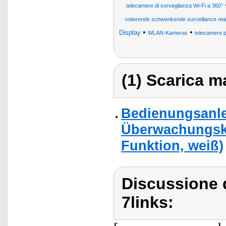
telecamere di sorveglianza Wi-Fi a 360°
rotierende schwenkende surveillance ne
•
•
Display
WLAN-Kameras
telecamere p
(1) Scarica ma
Bedienungsanlei
Überwachungska
Funktion, weiß)
Discussione d
7links: