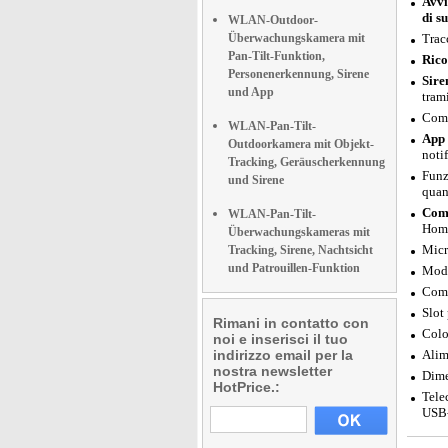
Avvi
di s
WLAN-Outdoor-
Überwachungskamera mit
Trac
Pan-Tilt-Funktion,
Rico
Personenerkennung, Sirene
Sire
und App
tram
Comp
WLAN-Pan-Tilt-
App 
Outdoorkamera mit Objekt-
noti
Tracking, Geräuscherkennung
Funz
und Sirene
quan
Comp
WLAN-Pan-Tilt-
Home
Überwachungskameras mit
Micr
Tracking, Sirene, Nachtsicht
und Patrouillen-Funktion
Moda
Comp
Slot
Rimani in contatto con
Colo
noi e inserisci il tuo
indirizzo email per la
Alim
nostra newsletter
Dime
HotPrice.:
Tele
USB-