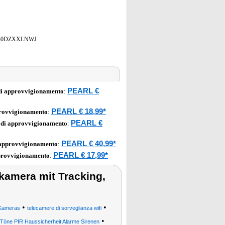
B0DZXXLNWJ
PEARL €
di approvvigionamento
:
PEARL € 18,99*
provvigionamento
:
PEARL €
 di approvvigionamento
:
PEARL € 40,99*
 approvvigionamento
:
PEARL € 17,99*
provvigionamento
:
kamera mit Tracking,
•
•
Kameras
telecamere di sorveglianza wifi
•
Töne PIR Haussicherheit Alarme Sirenen