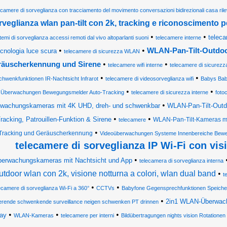
ecamere di sorveglianza con tracciamento del movimento conversazioni bidirezionali casa ri
rveglianza wlan pan-tilt con 2k, tracking e riconoscimento 
•
•
teleca
temi di sorveglianza accessi remoti dal vivo altoparlanti suoni
telecamere interne
•
•
WLAN-Pan-Tilt-Outdoo
ecnologia luce scura
telecamere di sicurezza WLAN
•
•
äuscherkennung und Sirene
telecamere wifi interne
telecamere di sicurezz
•
•
chwenkfunktionen IR-Nachtsicht Infrarot
telecamere di videosorveglianza wifi
Babys Bab
•
•
Überwachungen Bewegungsmelder Auto-Tracking
telecamere di sicurezza interne
foto
•
wachungskameras mit 4K UHD, dreh- und schwenkbar
WLAN-Pan-Tilt-Outdo
•
•
racking, Patrouillen-Funktion & Sirene
WLAN-Pan-Tilt-Kameras mit
telecamere
•
Tracking und Geräuscherkennung
Videoüberwachungen Systeme Innenbereiche Bewe
telecamere di sorveglianza IP Wi-Fi con vis
•
berwachungskameras mit Nachtsicht und App
telecamera di sorveglianza interna
utdoor wlan con 2k, visione notturna a colori, wlan dual band
•
t
•
•
ecamere di sorveglianza Wi-Fi a 360°
CCTVs
Babyfone Gegensprechfunktionen Speiche
•
2in1 WLAN-Überwach
ierende schwenkende surveillance neigen schwenken PT drinnen
•
•
•
lay
WLAN-Kameras
telecamere per interni
Bildübertragungen nights vision Rotatio