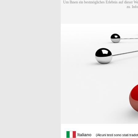
Um Ihnen ein bestmögliches Erlebnis auf dieser We
zu. Inf
Italiano
(Alcuni testi sono stati trado