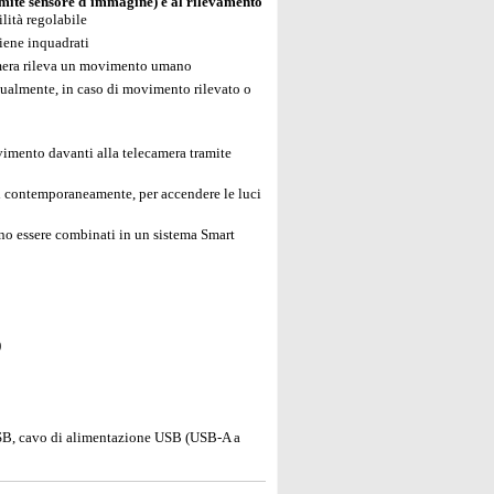
mite sensore d'immagine) e al rilevamento
ilità regolabile
tiene inquadrati
camera rileva un movimento umano
nualmente, in caso di movimento rilevato o
vimento davanti alla telecamera tramite
i contemporaneamente, per accendere le luci
o essere combinati in un sistema Smart
)
 USB, cavo di alimentazione USB (USB-A a