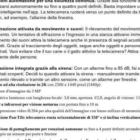
ioni automatiche per una sicurezza continua:
Grazie alla funzione d
zzarsi autonomamente su fino a quattro punti definiti. Basta impostar
intelligente nell'app. La telecamera ruoterà verso un punto definito da
to, ad esempio, l'allarme della finestra.
trazione attivata da movimento e suoni:
Il rilevamento del moviment
nto. Un tentativo di effrazione o l'ingresso in una stanza attivano immed
mento dei suoni attiva la telecamera anche in presenza di segnali acust
rotti. Grazie al tracciamento degli oggetti, segue anche oggetti e pers
rati. Vuoi evitare che il tuo cane o il gatto attivino la telecamera? Atti
igente delle persone.
sione integrata grazie alla sirena:
Con un allarme fino a 85 dB, fai sa
tati scoperti. Decidi tu quando attivare la sirena - manualmente tramite 
nto rilevato o tramite un altro sensore, come un allarme per finestre.
o ad alta risoluzione in 2K
con 2560 x 1440 pixel (1440p)
ore d'immagine da 3 MP
ttivo luminoso con lunghezza focale: 3,6 mm, apertura: f/2,0, angolo di visione: 1
a infrarossi per visione notturna
con portata fino a 10 m
ressione video H.264 per alta qualità dell'immagine con basso utilizzo di memori
ione Pan-Tilt: telecamera ruota orizzontalmente di 350° e si inclina verticalmen
ione di pattugliamento per rotazioni autonome
su fino a 4 punti definiti secondo
pio un sensore per porte e finestre