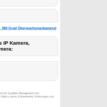
a, 360 Grad Überwachungskamera)
ks IP Kamera,
mera:
ment für Qualitäts-Management und
-Mail zu deren Zufriedenheit, Erfahrungen und