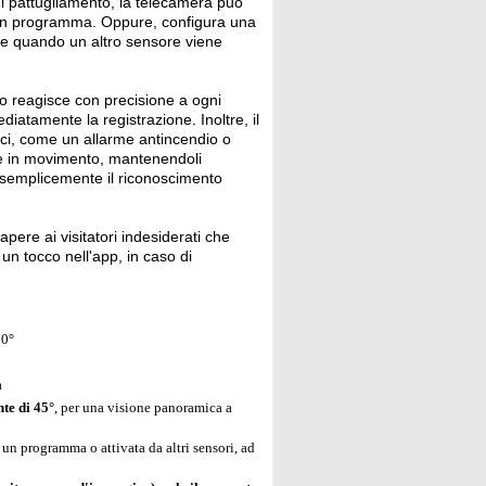
i pattugliamento, la telecamera può
e un programma. Oppure, configura una
 te quando un altro sensore viene
o reagisce con precisione a ogni
iatamente la registrazione. Inoltre, il
ici, come un allarme antincendio o
one in movimento, mantenendoli
va semplicemente il riconoscimento
pere ai visitatori indesiderati che
un tocco nell'app, in caso di
10°
a
te di 45°
, per una visione panoramica a
 un programma o attivata da altri sensori, ad