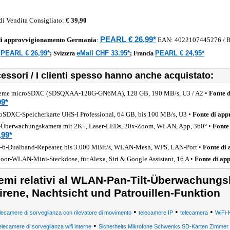
di Vendita Consigliato:
€ 39,90
PEARL € 26,99*
di approvvigionamento
Germania
:
EAN:
4022107445276
/
PEARL € 26,99*
eMall CHF 33.95*
PEARL € 24,95*
a
;
Svizzera
;
Francia
essori / I clienti spesso hanno anche acquistato:
eme microSDXC (SDSQXAA-128G-GN6MA), 128 GB, 190 MB/s, U3 / A2 •
Fonte 
99*
oSDXC-Speicherkarte UHS-I Professional, 64 GB, bis 100 MB/s, U3 •
Fonte di ap
Überwachungskamera mit 2K+, Laser-LEDs, 20x-Zoom, WLAN, App, 360° •
Fonte
,99*
-6-Dualband-Repeater, bis 3.000 MBit/s, WLAN-Mesh, WPS, LAN-Port •
Fonte di
oor-WLAN-Mini-Steckdose, für Alexa, Siri & Google Assistant, 16 A •
Fonte di ap
emi relativi al WLAN-Pan-Tilt-Überwachungs
irene, Nachtsicht und Patrouillen-Funktion
•
•
•
lecamere di sorveglianza con rilevatore di movimento
telecamere IP
telecamera
WiFi-
•
elecamere di sorveglianza wifi interne
Sicherheits Mikrofone Schwenks SD-Karten Zimmer 