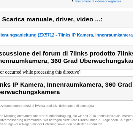
•
telecamere di videosorveglianza
) Scarica manuale, driver, video ...:
ienungsanleitung (ZX5712 - 7links IP Kamera, Innenraumkamer
scussione del forum di 7links prodotto 7lin
nenraumkamera, 360 Grad Überwachungska
ror occurred while processing this directive]
inks IP Kamera, Innenraumkamera, 360 Grad
berwachungskamera
rezzi sono comprensivi di IVA ma esclusivi delle spese di consegna
ese Meinung entstammt unserer Kundenbefragung, die wir seit 2010 kontinuierlich als Instru
ktverbesserung durchführen. Wir befragen hierzu alle Direktkunden 21 Tage nach Kauf per E
sserungsvorschlägen mit der Lieferung sowie den bestellten Produkten.