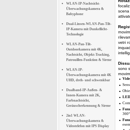
Rotaz
WLAN-IP-Nachtsicht-
focali
Überwachungskamera &
scena 
Babyphone
attiva
Dual-Linsen-WLAN-Pan-Tilt-
Regis
IP-Kamera mit Dunkellicht-
movime
Technologie
rileva
vetri 
WLAN-Pan-Tilt-
inquad
Outdoorkamera mit 4K,
intell
Nachtsicht, Objekt-Tracking,
Patrouillen-Funktion & Sirene
Dissua
sono s
WLAN-IP-
movime
Überwachungskamera mit 4K
Vide
UHD, dreh- und schwenkbar
Sens
Dualband-IP-Außen- &
Obie
Innen-Kamera mit 2K,
LED 
Farbnachtsicht,
Comp
Geräuscherkennung & Sirene
Funz
360°
2in1 WLAN-
Funz
Überwachungskamera &
esem
Videotelefon mit IPS Display