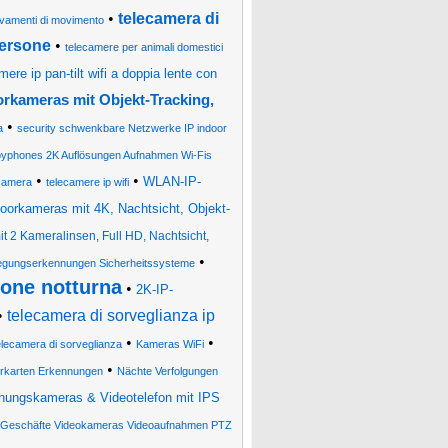
•
telecamera di
levamenti di movimento
persone
•
telecamere per animali domestici
mere ip pan-tilt wifi a doppia lente con
rkameras mit Objekt-Tracking,
•
a
security schwenkbare Netzwerke IP indoor
yphones 2K Auflösungen Aufnahmen Wi-Fis
•
•
WLAN-IP-
camera
telecamere ip wifi
orkameras mit 4K, Nachtsicht, Objekt-
 2 Kameralinsen, Full HD, Nachtsicht,
•
gungserkennungen Sicherheitssysteme
ione notturna
•
2K-IP-
•
telecamera di sorveglianza ip
•
•
elecamera di sorveglianza
Kameras WiFi
•
rkarten Erkennungen
Nächte Verfolgungen
ungskameras & Videotelefon mit IPS
nen Geschäfte Videokameras Videoaufnahmen PTZ