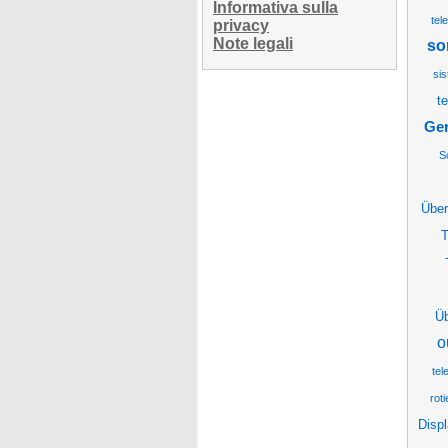
Informativa sulla
tel
privacy
Note legali
so
sis
t
Ger
S
Über
T
Ü
o
tel
rot
Disp