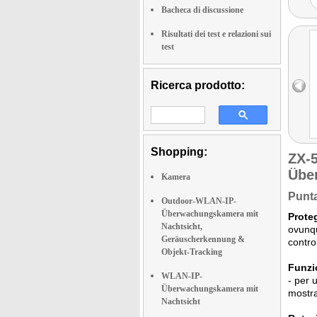
Bacheca di discussione
Risultati dei test e relazioni sui
test
Ricerca prodotto:
Shopping:
ZX-
Übe
Kamera
Punta
Outdoor-WLAN-IP-
Überwachungskamera mit
Proteg
Nachtsicht,
ovunqu
Geräuscherkennung &
contro
Objekt-Tracking
Funzi
WLAN-IP-
- per 
Überwachungskamera mit
mostra
Nachtsicht