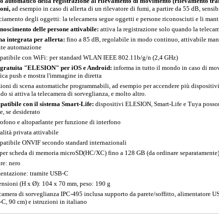
o automatico della registrazione al rilevamento di movimento (rilevamento tra
uoni,
ad esempio in caso di allerta di un rilevatore di fumi, a partire da 55 dB, sensib
ciamento degli oggetti: la telecamera segue oggetti e persone riconosciuti e li man
noscimento delle persone attivabile:
attiva la registrazione solo quando la tele
na integrata per allerta:
fino a 85 dB, regolabile in modo continuo, attivabile ma
ite automazione
atibile con WiFi: per standard WLAN IEEE 802.11b/g/n (2,4 GHz)
gratuita "ELESION" per iOS e Android:
informa in tutto il mondo in caso di mo
fica push e mostra l'immagine in diretta
ioni di scena automatiche programmabili, ad esempio per accendere più dispositiv
do si attiva la telecamera di sorveglianza, e molto altro.
atibile con il sistema Smart-Life:
dispositivi ELESION, Smart-Life e Tuya posson
, se desiderato
ofono e altoparlante per funzione di interfono
lità privata attivabile
atibile ONVIF secondo standard internazionali
 per scheda di memoria microSD(HC/XC) fino a 128 GB (da ordinare separatamente
re: nero
entazione: tramite USB-C
nsioni (H x Ø): 104 x 70 mm, peso: 190 g
camera di sorveglianza IPC-495 inclusa supporto da parete/soffitto, alimentatore
C, 90 cm) e istruzioni in italiano