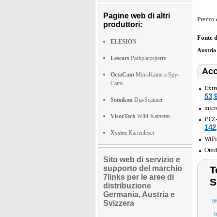
Pagine web di altri
Prezzo 
produttori:
Fonte 
ELESION
Austri
Lescars
Parkplatzsperre
Acc
OctaCam
Mini-Kamera Spy-
Cams
Extr
53,
Somikon
Dia-Scanner
micr
VisorTech
Wild-Kameras
PTZ-
142
Xystec
Kartenleser
WiFi
Outd
Sito web di servizio e
supporto del marchio
T
7links per le aree di
S
distribuzione
Germania, Austria e
te
Svizzera
t