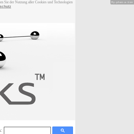
men Sie der Nutzung aller Cookies und Technologien
Hy-phen-a-tion
schutz
: