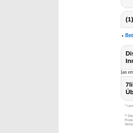
(1
Bed
Di
In
[an er
7l
Ü
* I p
** Di
Produ
Verbe