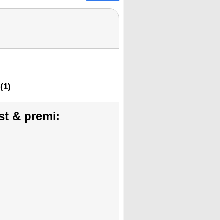
(1)
st & premi: