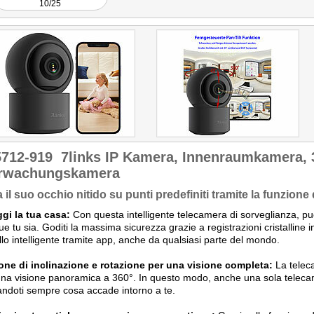
10/25
5712-919
7links IP Kamera, Innenraumkamera, 
rwachungskamera
 il suo occhio nitido su punti predefiniti tramite la funzione
gi la tua casa:
Con questa intelligente telecamera di sorveglianza, pu
e tu sia. Goditi la massima sicurezza grazie a registrazioni cristalline i
llo intelligente tramite app, anche da qualsiasi parte del mondo.
one di inclinazione e rotazione per una visione completa:
La teleca
una visione panoramica a 360°. In questo modo, anche una sola telec
ndoti sempre cosa accade intorno a te.